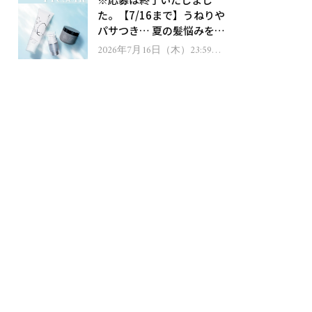
ゼント！
た。【7/16まで】うねりや
パサつき… 夏の髪悩みを解
消するヘアケアアイテムを
2026年7月16日（木）23:59ま
で
13名様にプレゼント！