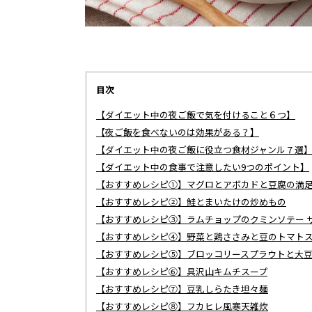
目次
【ダイエット中の夜ご飯で気を付けること６つ】
【夜ご飯を食べないのは効果がある？】
【ダイエット中の夜ご飯に役立つ食材ジャンル７選
【ダイエット中の食事で注意したい9つのポイント】
【おすすめレシピ①】マグロとアボカドと豆腐の満
【おすすめレシピ②】鮭とまいたけの炒めもの
【おすすめレシピ③】ラムチョップのクミンソテー 
【おすすめレシピ④】野菜と鶏ささみと豆のトマト
【おすすめレシピ⑤】ブロッコリースプラウトと大
【おすすめレシピ⑥】具沢山キムチスープ
【おすすめレシピ⑦】豆乳しらたき坦々麺
【おすすめレシピ⑧】フカヒレ風寒天雑炊