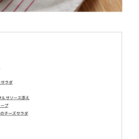
】
足サラダ
サルサソース添え
スープ
豆のチーズサラダ