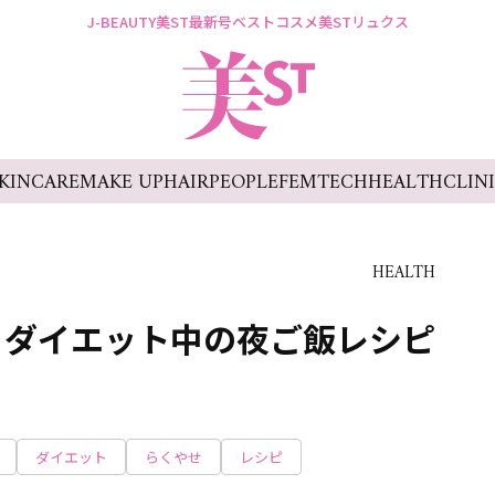
J-BEAUTY
美ST最新号
ベストコスメ
美STリュクス
KINCARE
MAKE UP
HAIR
PEOPLE
FEMTECH
HEALTH
CLIN
HEALTH
】ダイエット中の夜ご飯レシピ
ダイエット
らくやせ
レシピ