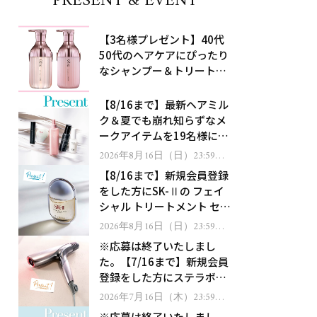
PRESENT & EVENT
【3名様プレゼント】40代
50代のヘアケアにぴったり
なシャンプー＆トリートメ
ントで、うねり悩みに対
処！
【8/16まで】最新ヘアミル
ク＆夏でも崩れ知らずなメ
ークアイテムを19名様にプ
レゼント！
2026年8月16日（日）23:59ま
で
【8/16まで】新規会員登録
をした方にSK-Ⅱの フェイ
シャル トリートメント セラ
ムをプレゼント！
2026年8月16日（日）23:59ま
で
※応募は終了いたしまし
た。【7/16まで】新規会員
登録をした方にステラボー
テのシャインリバース ヘア
2026年7月16日（木）23:59ま
で
ドライヤー ジュエルをプレ
※応募は終了いたしまし