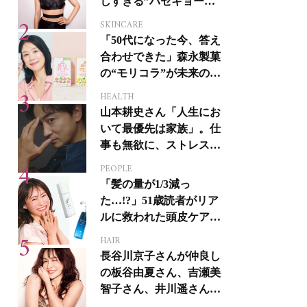
しすぎる”ハセキョーボ
ディ”を作る秘訣
SKINCARE
「50代になった今、答え
合わせできた」森永製菓
の“モリコラ”が未来のキ
レイを連れてくる！
HEALTH
山本耕史さん「人生にお
いて最優先は家族」。仕
事も無欲に、ストレスを
溜めない生き方
PEOPLE
「髪の量が1/3減っ
た…!?」51歳読者がリア
ルに救われた頭皮ケア3
選
HAIR
長谷川京子さんが仲良し
の板谷由夏さん、吉瀬美
智子さん、井川遥さんと
集まる理由は…