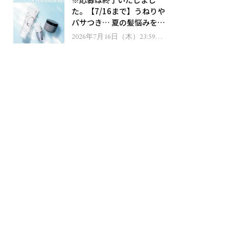
ゼント！
た。【7/16まで】うねりや
パサつき… 夏の髪悩みを解
消するヘアケアアイテムを
2026年7月16日（木）23:59ま
で
13名様にプレゼント！