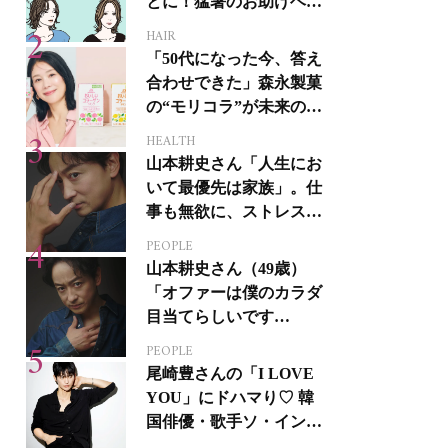
とに！猛暑のお助けヘア
アイテム16選
HAIR
「50代になった今、答え
合わせできた」森永製菓
の“モリコラ”が未来のキ
レイを連れてくる！
HEALTH
山本耕史さん「人生にお
いて最優先は家族」。仕
事も無欲に、ストレスを
溜めない生き方
PEOPLE
山本耕史さん（49歳）
「オファーは僕のカラダ
目当てらしいです
（笑）」全編英語ミュー
PEOPLE
ジカルへの挑戦
尾崎豊さんの「I LOVE
YOU」にドハマり♡ 韓
国俳優・歌手ソ・イング
クさんの音楽がすべての