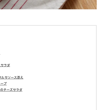
】
足サラダ
サルサソース添え
スープ
豆のチーズサラダ