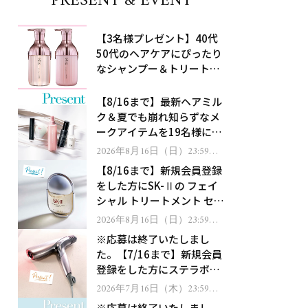
PRESENT & EVENT
【3名様プレゼント】40代
50代のヘアケアにぴったり
なシャンプー＆トリートメ
ントで、うねり悩みに対
処！
【8/16まで】最新ヘアミル
ク＆夏でも崩れ知らずなメ
ークアイテムを19名様にプ
レゼント！
2026年8月16日（日）23:59ま
で
【8/16まで】新規会員登録
をした方にSK-Ⅱの フェイ
シャル トリートメント セラ
ムをプレゼント！
2026年8月16日（日）23:59ま
で
※応募は終了いたしまし
た。【7/16まで】新規会員
登録をした方にステラボー
テのシャインリバース ヘア
2026年7月16日（木）23:59ま
で
ドライヤー ジュエルをプレ
※応募は終了いたしまし