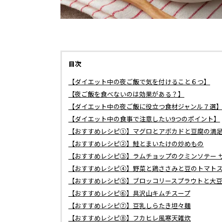
目次
【ダイエット中の夜ご飯で気を付けること６つ】
【夜ご飯を食べないのは効果がある？】
【ダイエット中の夜ご飯に役立つ食材ジャンル７選
【ダイエット中の食事で注意したい9つのポイント】
【おすすめレシピ①】マグロとアボカドと豆腐の満
【おすすめレシピ②】鮭とまいたけの炒めもの
【おすすめレシピ③】ラムチョップのクミンソテー 
【おすすめレシピ④】野菜と鶏ささみと豆のトマト
【おすすめレシピ⑤】ブロッコリースプラウトと大
【おすすめレシピ⑥】具沢山キムチスープ
【おすすめレシピ⑦】豆乳しらたき坦々麺
【おすすめレシピ⑧】フカヒレ風寒天雑炊