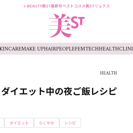
J-BEAUTY
美ST最新号
ベストコスメ
美STリュクス
KINCARE
MAKE UP
HAIR
PEOPLE
FEMTECH
HEALTH
CLIN
HEALTH
】ダイエット中の夜ご飯レシピ
ダイエット
らくやせ
レシピ