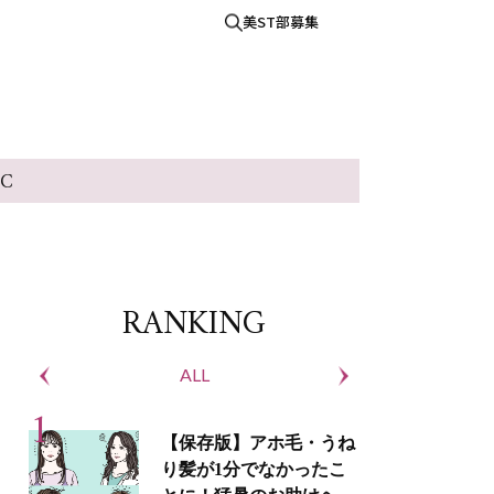
美ST部募集
IC
RANKING
ALL
S
【保存版】アホ毛・うね
り髪が1分でなかったこ