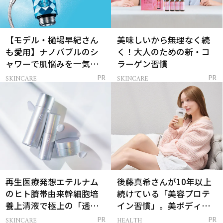
【モデル・樋場早紀さん
美味しいから無理なく続
も愛用】ナノバブルのシ
く！大人のための新・コ
ャワーで肌悩みを一気に
ラーゲン習慣
解決
SKINCARE
SKINCARE
PR
PR
再生医療発想エテルナム
後藤真希さんが10年以上
のヒト臍帯由来幹細胞培
続けている「美容プロテ
養上清液で極上の「透明
イン習慣」。美ボディを
感ハリ肌」へ
支える朝ルーティンと
SKINCARE
HEALTH
PR
PR