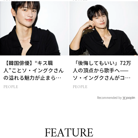
【韓国俳優】“キス職
「後悔してもいい」72万
人”ことソ・イングクさん
人の頂点から歌手へ——
の溢れる魅力が止まらな
ソ・イングクさんがコツ
い【特別画像集】
コツ頑張れる原動力とは
PEOPLE
PEOPLE
Recommended by
FEATURE