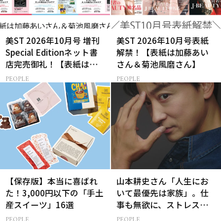
美ST 2026年10月号 増刊
美ST 2026年10月号表紙
Special Editionネット書
解禁！【表紙は加藤あい
店完売御礼！【表紙は加
さん＆菊池風磨さん】
藤あいさん＆菊池風磨さ
PEOPLE
PEOPLE
ん】
【保存版】本当に喜ばれ
山本耕史さん「人生にお
た！3,000円以下の「手土
いて最優先は家族」。仕
産スイーツ」16選
事も無欲に、ストレスを
溜めない生き方
PEOPLE
PEOPLE