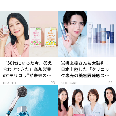
「50代になった今、答え
岩橋玄樹さんも太鼓判！
合わせできた」森永製菓
日本上陸した「クリニッ
の“モリコラ”が未来のキ
ク専売の美容医療級スキ
レイを連れてくる！
ンケア」
HEALTH
SKINCARE
PR
PR