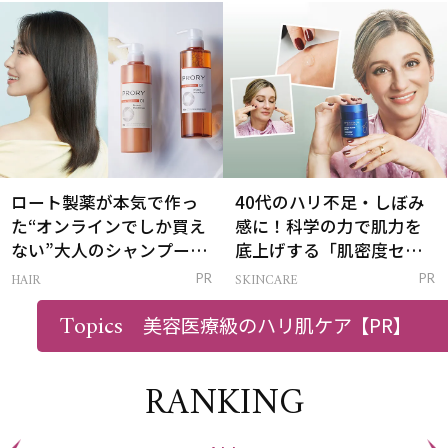
は？
ロート製薬が本気で作っ
40代のハリ不足・しぼみ
た“オンラインでしか買え
感に！科学の力で肌力を
ない”大人のシャンプー＆
底上げする「肌密度セラ
トリートメントって？
ム」
HAIR
SKINCARE
PR
PR
Topics
美容医療級のハリ肌ケア
【PR】
RANKING