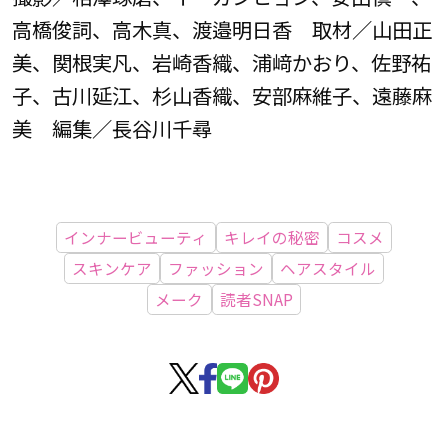
高橋俊詞、高木真、渡邉明日香 取材／山田正
美、関根実凡、岩崎香織、浦﨑かおり、佐野祐
子、古川延江、杉山香織、安部麻維子、遠藤麻
美 編集／長谷川千尋
インナービューティ
キレイの秘密
コスメ
スキンケア
ファッション
ヘアスタイル
メーク
読者SNAP