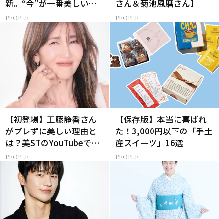
新。“今”が一番美しい
さん＆菊池風磨さん】
［特別画像集］
PEOPLE
PEOPLE
【初登場】工藤静香さん
【保存版】本当に喜ばれ
がブレずに美しい理由と
た！3,000円以下の「手土
は？美STのYouTubeでは
産スイーツ」16選
ALL私物の「ポーチの中
PEOPLE
PEOPLE
身」も大公開！