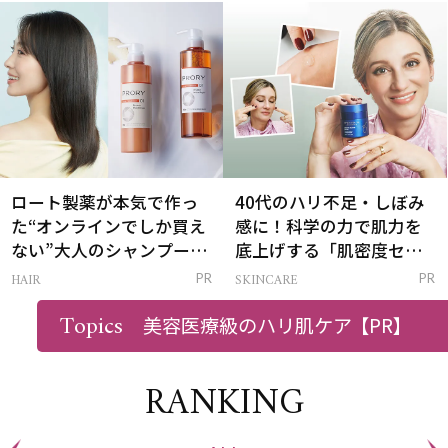
は？
ロート製薬が本気で作っ
40代のハリ不足・しぼみ
た“オンラインでしか買え
感に！科学の力で肌力を
ない”大人のシャンプー＆
底上げする「肌密度セラ
トリートメントって？
ム」
HAIR
SKINCARE
PR
PR
Topics
美容医療級のハリ肌ケア
【PR】
RANKING