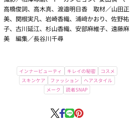
高橋俊詞、高木真、渡邉明日香 取材／山田正
美、関根実凡、岩崎香織、浦﨑かおり、佐野祐
子、古川延江、杉山香織、安部麻維子、遠藤麻
美 編集／長谷川千尋
インナービューティ
キレイの秘密
コスメ
スキンケア
ファッション
ヘアスタイル
メーク
読者SNAP