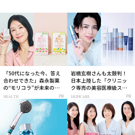
「50代になった今、答え
岩橋玄樹さんも太鼓判！
合わせできた」森永製菓
日本上陸した「クリニッ
の“モリコラ”が未来のキ
ク専売の美容医療級スキ
レイを連れてくる！
ンケア」
HEALTH
SKINCARE
PR
PR