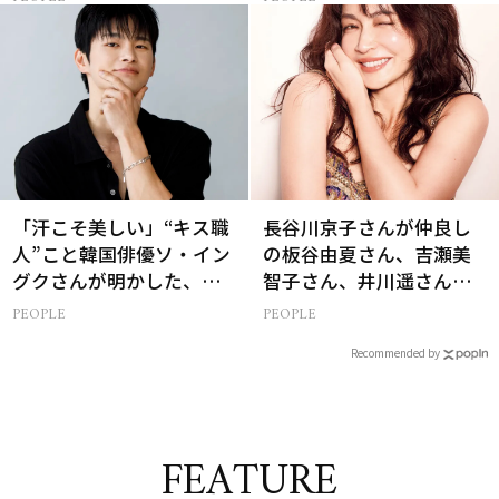
生って？
「汗こそ美しい」“キス職
長谷川京子さんが仲良し
人”こと韓国俳優ソ・イン
の板谷由夏さん、吉瀬美
グクさんが明かした、惹
智子さん、井川遥さんと
かれる人の条件とは
集まる理由は…
PEOPLE
PEOPLE
Recommended by
FEATURE