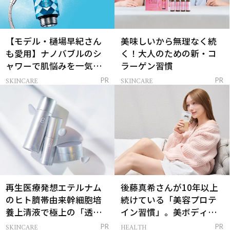
【モデル・樋場早紀さん
美味しいから無理なく続
も愛用】ナノバブルのシ
く！大人のための新・コ
ャワーで肌悩みを一気に
ラーゲン習慣
解決
SKINCARE
SKINCARE
PR
PR
再生医療発想エテルナム
後藤真希さんが10年以上
のヒト臍帯由来幹細胞培
続けている「美容プロテ
養上清液で極上の「透明
イン習慣」。美ボディを
感ハリ肌」へ
支える朝ルーティンと
SKINCARE
HEALTH
PR
PR