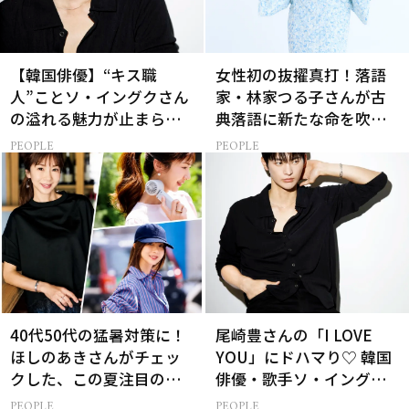
【韓国俳優】“キス職
女性初の抜擢真打！落語
人”ことソ・イングクさん
家・林家つる子さんが古
の溢れる魅力が止まらな
典落語に新たな命を吹き
い【特別画像集】
込み続ける理由
PEOPLE
PEOPLE
40代50代の猛暑対策に！
尾崎豊さんの「I LOVE
ほしのあきさんがチェッ
YOU」にドハマり♡ 韓国
クした、この夏注目の暑
俳優・歌手ソ・イングク
さ対策グッズ3選
さんの音楽がすべての人
PEOPLE
PEOPLE