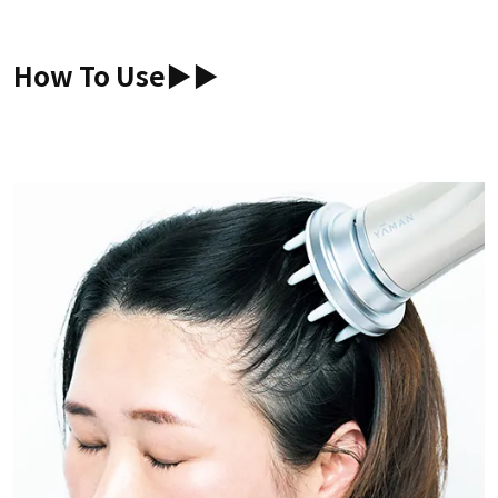
How To Use▶︎▶︎