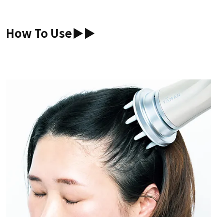
How To Use▶︎▶︎