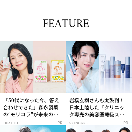
FEATURE
「50代になった今、答え
岩橋玄樹さんも太鼓判！
合わせできた」森永製菓
日本上陸した「クリニッ
の“モリコラ”が未来のキ
ク専売の美容医療級スキ
レイを連れてくる！
ンケア」
HEALTH
SKINCARE
PR
PR