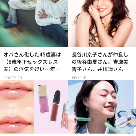
オバさん化した45歳妻は
長谷川京子さんが仲良し
【8歳年下セックスレス
の板谷由夏さん、吉瀬美
夫】の浮気を疑い…年の
智子さん、井川遥さんと
差婚の悲しい末路
集まる理由は…
FEMTECH
PEOPLE