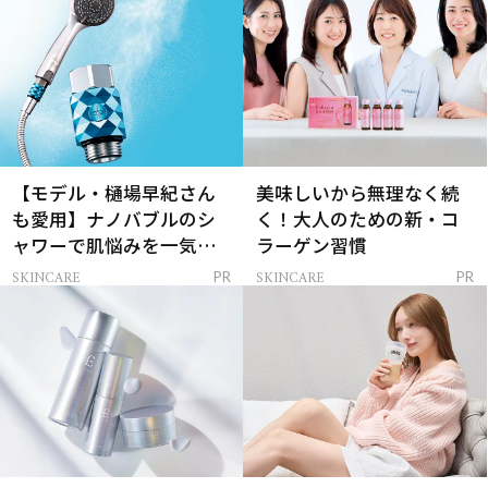
【モデル・樋場早紀さん
美味しいから無理なく続
も愛用】ナノバブルのシ
く！大人のための新・コ
ャワーで肌悩みを一気に
ラーゲン習慣
解決
SKINCARE
SKINCARE
PR
PR