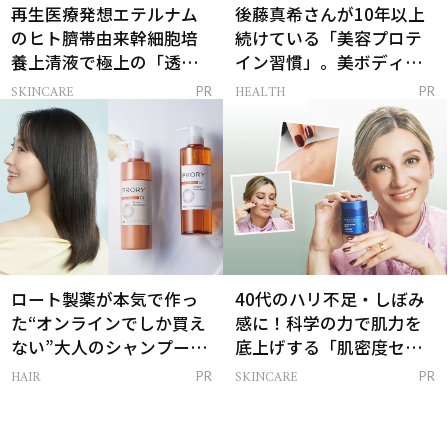
再生医療発想エテルナム
後藤真希さんが10年以上
のヒト臍帯由来幹細胞培
続けている「美容プロテ
養上清液で極上の「透明
イン習慣」。美ボディを
感ハリ肌」へ
支える朝ルーティンと
SKINCARE
HEALTH
PR
PR
は？
ロート製薬が本気で作っ
40代のハリ不足・しぼみ
た“オンラインでしか買え
感に！科学の力で肌力を
ない”大人のシャンプー＆
底上げする「肌密度セラ
トリートメントって？
ム」
HAIR
SKINCARE
PR
PR