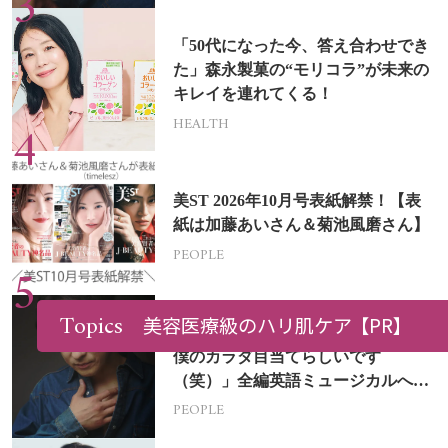
「50代になった今、答え合わせでき
た」森永製菓の“モリコラ”が未来の
キレイを連れてくる！
HEALTH
美ST 2026年10月号表紙解禁！【表
紙は加藤あいさん＆菊池風磨さん】
PEOPLE
Topics
美容医療級のハリ肌ケア
【PR】
山本耕史さん（49歳）「オファーは
僕のカラダ目当てらしいです
（笑）」全編英語ミュージカルへの
挑戦
PEOPLE