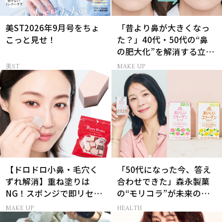
美ST2026年9月号をちょ
「昔より鼻が大きくなっ
こっと見せ！
た？」40代・50代の“鼻
の肥大化”を解消する立体
小鼻メイク
美ST
MAKE UP
【ドロドロ小鼻・毛穴く
「50代になった今、答え
ずれ解消】重ね塗りは
合わせできた」森永製菓
NG！スポンジで即リセッ
の“モリコラ”が未来のキ
トするプロ技
レイを連れてくる！
MAKE UP
HEALTH