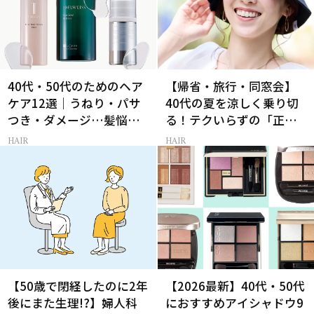
40代・50代のためのヘア
【帰省・旅行・同窓会】
ケア12選｜うねり・パサ
40代の夏を涼しく乗り切
つき・ダメージ…髪悩み
る！テクいらずの「正解
から選ぶベスコス受賞コ
ヘアアレンジ」3選
HAIR
HAIR
スメ
【50歳で閉経したのに2年
【2026最新】40代・50代
後にまた生理!?】婦人科
におすすめアイシャドウ9