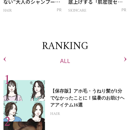
ない”大人のシャンプー＆
底上げする「肌密度セラ
トリートメントって？
ム」
HAIR
SKINCARE
PR
PR
RANKING
ALL
【保存版】アホ毛・うねり髪が1分
でなかったことに！猛暑のお助けヘ
アアイテム16選
HAIR