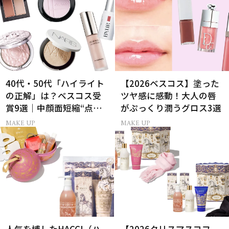
40代・50代「ハイライト
【2026ベスコス】塗った
の正解」は？ベスコス受
ツヤ感に感動！大人の唇
賞9選｜中顔面短縮“点置
がぷっくり潤うグロス3選
き”メイク法も
MAKE UP
MAKE UP