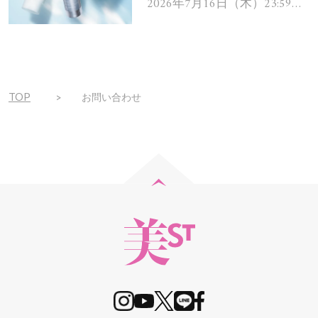
ムを13名様にプレゼン
2026年7月16日（木）23:59ま
で
ト！
TOP
お問い合わせ