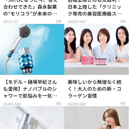
合わせできた」森永製菓
日本上陸した「クリニッ
の“モリコラ”が未来のキ
ク専売の美容医療級スキ
レイを連れてくる！
ンケア」
HEALTH
SKINCARE
PR
PR
【モデル・樋場早紀さん
美味しいから無理なく続
も愛用】ナノバブルのシ
く！大人のための新・コ
ャワーで肌悩みを一気に
ラーゲン習慣
解決
SKINCARE
SKINCARE
PR
PR