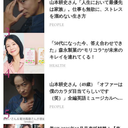
山本耕史さん「人生において最優先
は家族」。仕事も無欲に、ストレス
を溜めない生き方
PEOPLE
「50代になった今、答え合わせでき
た」森永製菓の“モリコラ”が未来の
キレイを連れてくる！
HEALTH
山本耕史さん（49歳）「オファーは
僕のカラダ目当てらしいです
（笑）」全編英語ミュージカルへの
挑戦
PEOPLE