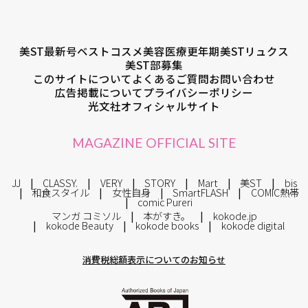
美ST最新号
ベストコスメ
美容医療
更年期
美STリュクス
美ST部募集
このサイトについて
よくあるご質問
お問い合わせ
広告掲載について
プライバシーポリシー
光文社オフィシャルサイト
MAGAZINE OFFICIAL SITE
JJ
CLASSY.
VERY
STORY
Mart
美ST
bis
和食スタイル
女性自身
SmartFLASH
COMIC熱帯
comic Pureri
マンガ コミソル
本がすき。
kokode.jp
kokode Beauty
kokode books
kokode digital
消費税総額表示についてのお知らせ