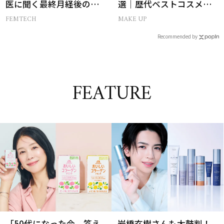
医に聞く最終月経後の出
選｜歴代ベストコスメ受
血の対処法
賞まとめ
FEMTECH
MAKE UP
Recommended by
FEATURE
「50代になった今、答え
岩橋玄樹さんも太鼓判！