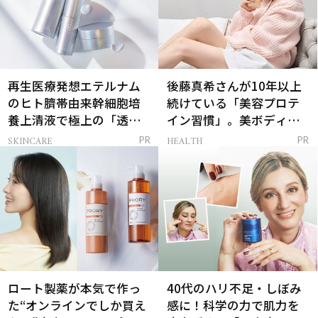
再生医療発想エテルナム
後藤真希さんが10年以上
のヒト臍帯由来幹細胞培
続けている「美容プロテ
養上清液で極上の「透明
イン習慣」。美ボディを
感ハリ肌」へ
支える朝ルーティンと
SKINCARE
HEALTH
PR
PR
は？
ロート製薬が本気で作っ
40代のハリ不足・しぼみ
た“オンラインでしか買え
感に！科学の力で肌力を