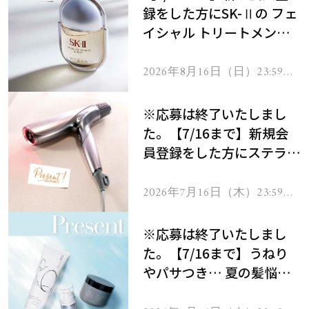
録をした方にSK-Ⅱの フェ
イシャル トリートメント
セラムをプレゼント！
2026年8月16日（日）23:59ま
で
※応募は終了いたしまし
た。【7/16まで】新規会
員登録をした方にステラボ
ーテのシャインリバース
ヘアドライヤー ジュエル
2026年7月16日（木）23:59ま
で
をプレゼント！
※応募は終了いたしまし
た。【7/16まで】うねり
やパサつき… 夏の髪悩み
を解消するヘアケアアイテ