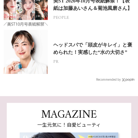
美ST 2026年10月号表紙解禁！【表
紙は加藤あいさん＆菊池風磨さん】
PEOPLE
ヘッドスパで「頭皮がキレイ」と褒
められた！実感した“水の大切さ”
PR
Recommended by
MAGAZINE
一生元気に！自愛ビューティ