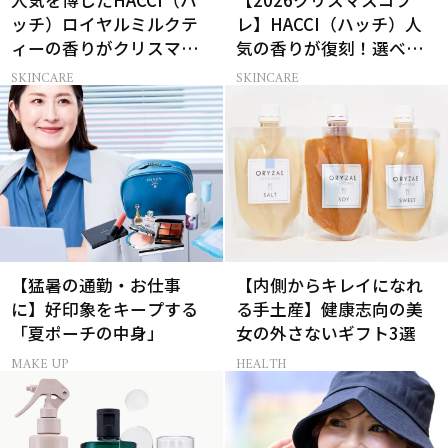
人気を博したHACCI（ハ
【2026クリスマスコフ
ッチ）ロイヤルミルクテ
レ】HACCI（ハッチ）人
ィーの香りがクリスマス
気の香りが復刻！選べる
に向けて限定セットで復
コフレが楽しい♡
SKINCARE
SKINCARE
刻！
【猛暑の通勤・お仕事
【内側からキレイになれ
に】好印象をキープする
る手土産】健康志向の美
「夏ポーチの中身」
女の外さないギフト3選
MAKE UP
HEALTH