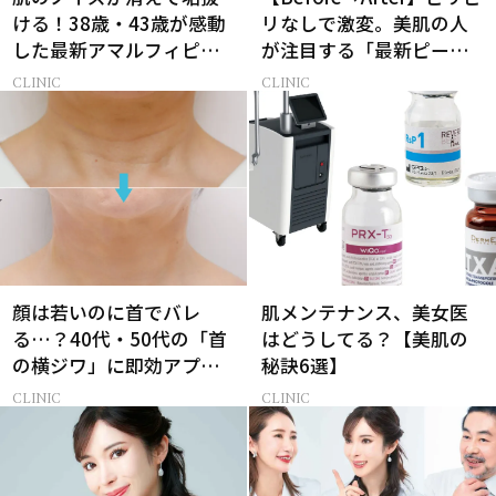
ける！38歳・43歳が感動
リなしで激変。美肌の人
した最新アマルフィピー
が注目する「最新ピーリ
ル【美容医療】
ング」で43歳が驚きの透
CLINIC
CLINIC
明感
顔は若いのに首でバレ
肌メンテナンス、美女医
る…？40代・50代の「首
はどうしてる？【美肌の
の横ジワ」に即効アプロ
秘訣6選】
ーチする最新美容医療と
CLINIC
CLINIC
は