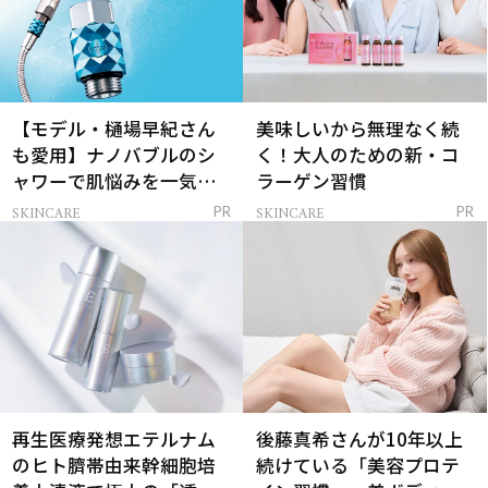
【モデル・樋場早紀さん
美味しいから無理なく続
も愛用】ナノバブルのシ
く！大人のための新・コ
ャワーで肌悩みを一気に
ラーゲン習慣
解決
SKINCARE
SKINCARE
PR
PR
再生医療発想エテルナム
後藤真希さんが10年以上
のヒト臍帯由来幹細胞培
続けている「美容プロテ