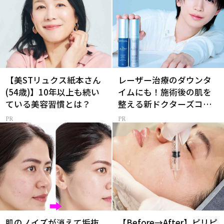
【美STリュクス紙本さん
レーザー治療のダウンタ
(54歳)】10年以上も続い
イムにも！施術後の肌を
ている美容習慣とは？
整える新ドクターズコス
メ
肌のノイズが消えて垢抜
【Before→After】ピリピ