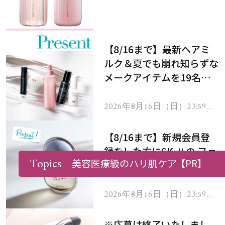
メントで、うねり悩みに対
処！
【8/16まで】最新ヘアミ
ルク＆夏でも崩れ知らずな
メークアイテムを19名様
にプレゼント！
2026年8月16日（日）23:59ま
で
【8/16まで】新規会員登
録をした方にSK-Ⅱの フェ
Topics
美容医療級のハリ肌ケア
【PR】
イシャル トリートメント
セラムをプレゼント！
2026年8月16日（日）23:59ま
で
※応募は終了いたしまし