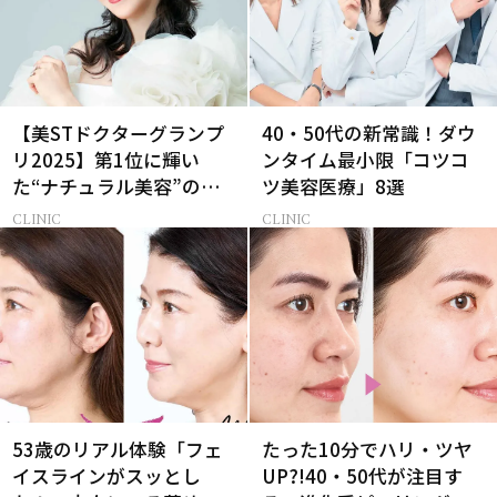
【美STドクターグランプ
40・50代の新常識！ダウ
リ2025】第1位に輝い
ンタイム最小限「コツコ
た“ナチュラル美容”の名
ツ美容医療」8選
医とは？
CLINIC
CLINIC
53歳のリアル体験「フェ
たった10分でハリ・ツヤ
イスラインがスッとし
UP?!40・50代が注目す