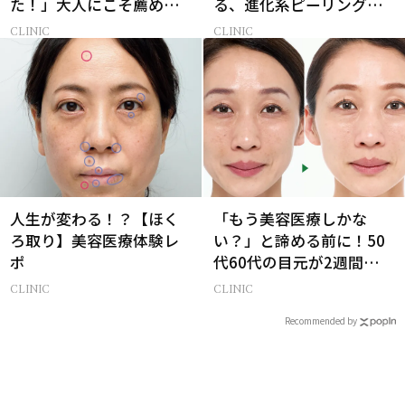
た！」大人にこそ薦めた
る、進化系ピーリング
い脂肪溶解注射とは
「アマルフィ」の実力
CLINIC
CLINIC
人生が変わる！？【ほく
「もう美容医療しかな
ろ取り】美容医療体験レ
い？」と諦める前に！50
ポ
代60代の目元が2週間で変
化した神レチノール
CLINIC
CLINIC
Recommended by