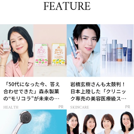
FEATURE
「50代になった今、答え
岩橋玄樹さんも太鼓判！
合わせできた」森永製菓
日本上陸した「クリニッ
の“モリコラ”が未来のキ
ク専売の美容医療級スキ
レイを連れてくる！
ンケア」
HEALTH
SKINCARE
PR
PR