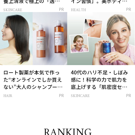
養上清液で極上の「透明
イン習慣」。美ボディを
感ハリ肌」へ
支える朝ルーティンと
SKINCARE
HEALTH
PR
PR
は？
ロート製薬が本気で作っ
40代のハリ不足・しぼみ
た“オンラインでしか買え
感に！科学の力で肌力を
ない”大人のシャンプー＆
底上げする「肌密度セラ
トリートメントって？
ム」
HAIR
SKINCARE
PR
PR
RANKING