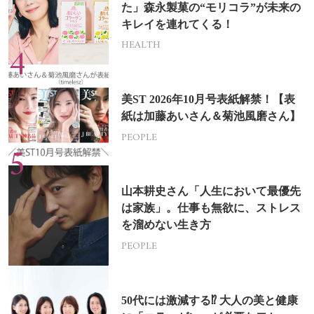
た」森永製菓の“モリコラ”が未来の
キレイを連れてくる！
HEALTH
美ST 2026年10月号表紙解禁！【表
紙は加藤あいさん＆菊池風磨さん】
PEOPLE
山本耕史さん「人生において最優先
は家族」。仕事も無欲に、ストレス
を溜めない生き方
PEOPLE
50代には激減する⁉ 大人の美と健康