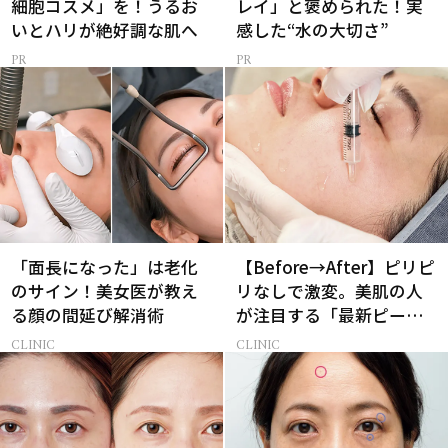
細胞コスメ」を！うるお
レイ」と褒められた！実
いとハリが絶好調な肌へ
感した“水の大切さ”
「面長になった」は老化
【Before→After】ピリピ
のサイン！美女医が教え
リなしで激変。美肌の人
る顔の間延び解消術
が注目する「最新ピーリ
ング」で43歳が驚きの透
CLINIC
CLINIC
明感