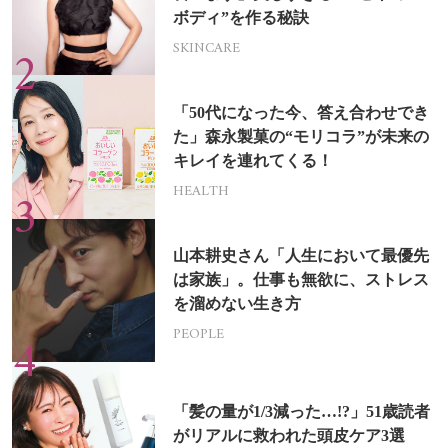
ボディ”を作る秘訣
SKINCARE
「50代になった今、答え合わせでき
た」森永製菓の“モリコラ”が未来の
キレイを連れてくる！
HEALTH
山本耕史さん「人生において最優先
は家族」。仕事も無欲に、ストレス
を溜めない生き方
PEOPLE
「髪の量が1/3減った…!?」51歳読者
がリアルに救われた頭皮ケア3選