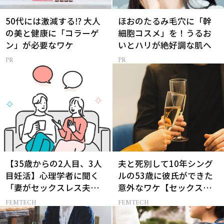
50代には激減する⁉ 大人
ほおのたるみ毛穴に「幹
の美と健康に「コラーゲ
細胞コスメ」を！うるお
ン」が必要なワケ
いとハリが絶好調な肌へ
【35歳からの2人目、3人
夫と死別して10年シング
目妊活】心理学者に聞く
ルの53歳に彼氏ができた
「妻がセックスレス夫に
意外なワケ【セックスレ
上手に切り出す方法」と
ス AND THE CITY -女たち
FEMTECH
FEMTECH
は？
の告白-】