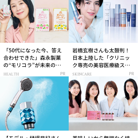
「50代になった今、答え
岩橋玄樹さんも太鼓判！
合わせできた」森永製菓
日本上陸した「クリニッ
の“モリコラ”が未来のキ
ク専売の美容医療級スキ
レイを連れてくる！
ンケア」
HEALTH
SKINCARE
PR
PR
【モデル・樋場早紀さん
美味しいから無理なく続