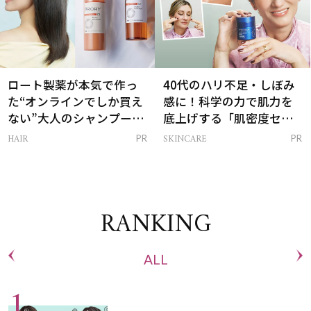
ロート製薬が本気で作っ
40代のハリ不足・しぼみ
た“オンラインでしか買え
感に！科学の力で肌力を
ない”大人のシャンプー＆
底上げする「肌密度セラ
トリートメントって？
ム」
HAIR
SKINCARE
PR
PR
RANKING
ALL