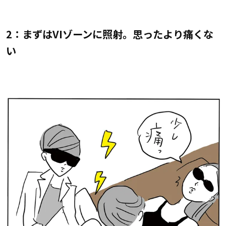
2：まずはVIゾーンに照射。思ったより痛くな
い