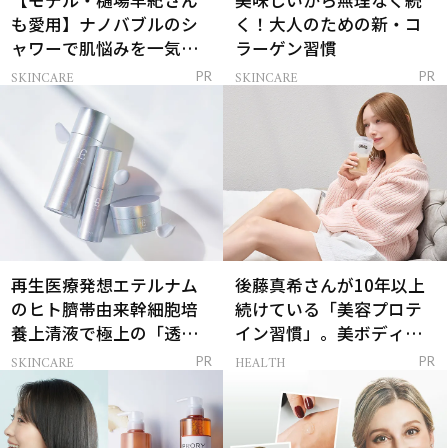
も愛用】ナノバブルのシ
く！大人のための新・コ
ャワーで肌悩みを一気に
ラーゲン習慣
解決
SKINCARE
SKINCARE
PR
PR
再生医療発想エテルナム
後藤真希さんが10年以上
のヒト臍帯由来幹細胞培
続けている「美容プロテ
養上清液で極上の「透明
イン習慣」。美ボディを
感ハリ肌」へ
支える朝ルーティンと
SKINCARE
HEALTH
PR
PR
は？