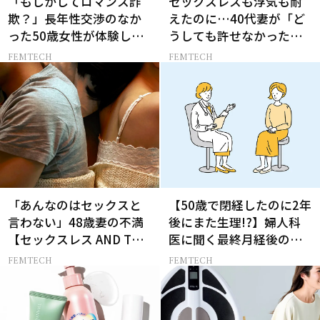
「もしかしてロマンス詐
セックスレスも浮気も耐
欺？」長年性交渉のなか
えたのに…40代妻が「ど
った50歳女性が体験した
うしても許せなかった」
SNSでの出会い
夫の一言
FEMTECH
FEMTECH
「あんなのはセックスと
【50歳で閉経したのに2年
言わない」48歳妻の不満
後にまた生理!?】婦人科
【セックスレス AND THE
医に聞く最終月経後の出
CITY -女たちの告白-】
血の対処法
FEMTECH
FEMTECH