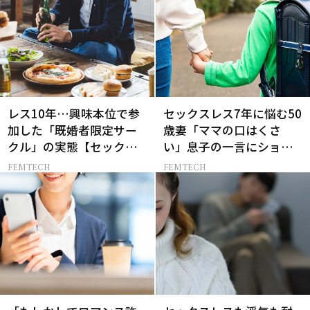
レス10年…興味本位で参
セックスレス7年に悩む50
加した「既婚者限定サー
歳妻「ママの口はくさ
クル」の実態【セックス
い」息子の一言にショッ
レス AND THE CITY -女た
クも…
FEMTECH
FEMTECH
ちの告白-】