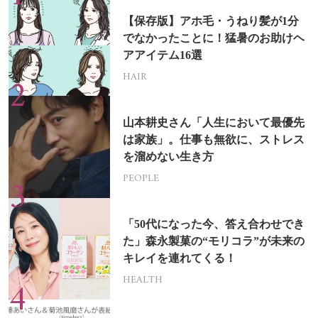
【保存版】アホ毛・うねり髪が1分
でなかったことに！猛暑のお助けヘ
アアイテム16選
HAIR
山本耕史さん「人生において最優先
は家族」。仕事も無欲に、ストレス
を溜めない生き方
PEOPLE
「50代になった今、答え合わせでき
た」森永製菓の“モリコラ”が未来の
キレイを連れてくる！
HEALTH