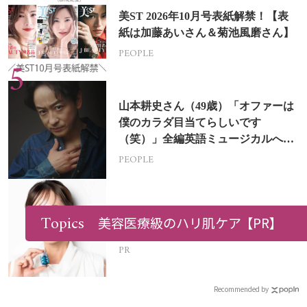
美ST 2026年10月号表紙解禁！【表
紙は加藤あいさん＆菊池風磨さん】
PEOPLE
山本耕史さん（49歳）「オファーは
僕のカラダ目当てらしいです
（笑）」全編英語ミュージカルへの
挑戦
PEOPLE
ヘッドスパで「頭皮がキレイ」と褒
Topics
美容医療級のハリ肌ケア
【PR】
められた！実感した“水の大切さ”
PR
Recommended by