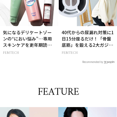
気になるデリケートゾー
40代からの尿漏れ対策に1
ンの“におい悩み”…専用
日15分座るだけ！「骨盤
スキンケアを更年期読者
底筋」を鍛える2大ガジェ
が本気でお試し！
ットに注目
FEMTECH
FEMTECH
Recommended by
FEATURE