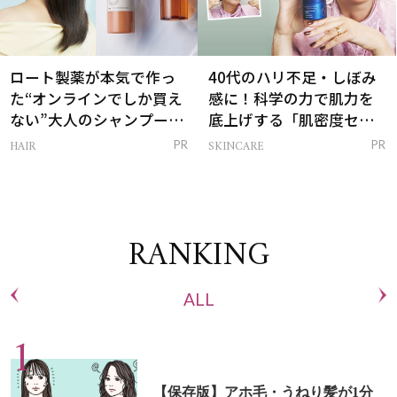
ロート製薬が本気で作っ
40代のハリ不足・しぼみ
た“オンラインでしか買え
感に！科学の力で肌力を
ない”大人のシャンプー＆
底上げする「肌密度セラ
トリートメントって？
ム」
HAIR
SKINCARE
PR
PR
RANKING
ALL
【保存版】アホ毛・うねり髪が1分