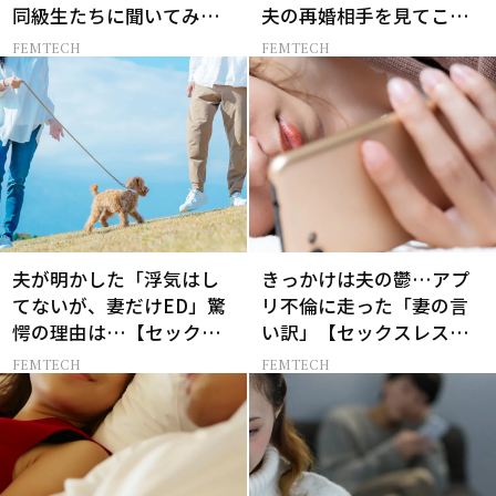
同級生たちに聞いてみた
夫の再婚相手を見てこみ
ら…
上げた50歳女性のやり場
FEMTECH
FEMTECH
のない怒り
夫が明かした「浮気はし
きっかけは夫の鬱…アプ
てないが、妻だけED」驚
リ不倫に走った「妻の言
愕の理由は…【セックス
い訳」【セックスレス
レス AND THE CITY -女た
AND THE CITY -女たちの
FEMTECH
FEMTECH
ちの告白-】
告白-】