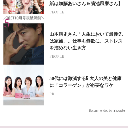
紙は加藤あいさん＆菊池風磨さん】
PEOPLE
山本耕史さん「人生において最優先
は家族」。仕事も無欲に、ストレス
を溜めない生き方
PEOPLE
50代には激減する⁉ 大人の美と健康
に「コラーゲン」が必要なワケ
PR
Recommended by