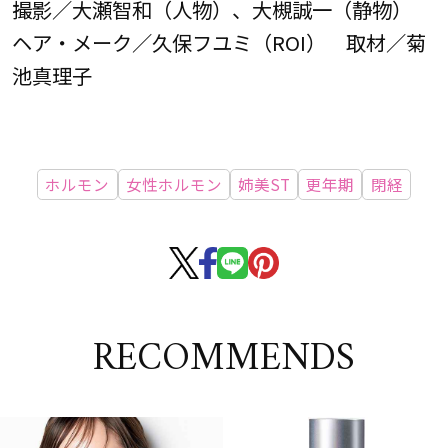
撮影／大瀬智和（人物）、大槻誠一（静物）
ヘア・メーク／久保フユミ（ROI） 取材／菊
池真理子
ホルモン
女性ホルモン
姉美ST
更年期
閉経
RECOMMENDS