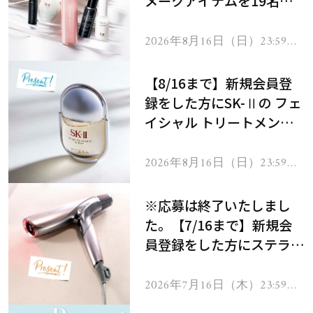
メークアイテムを19名様
にプレゼント！
2026年8月16日（日）23:59ま
で
【8/16まで】新規会員登
録をした方にSK-Ⅱの フェ
イシャル トリートメント
セラムをプレゼント！
2026年8月16日（日）23:59ま
で
※応募は終了いたしまし
た。【7/16まで】新規会
員登録をした方にステラボ
ーテのシャインリバース
ヘアドライヤー ジュエル
2026年7月16日（木）23:59ま
で
をプレゼント！