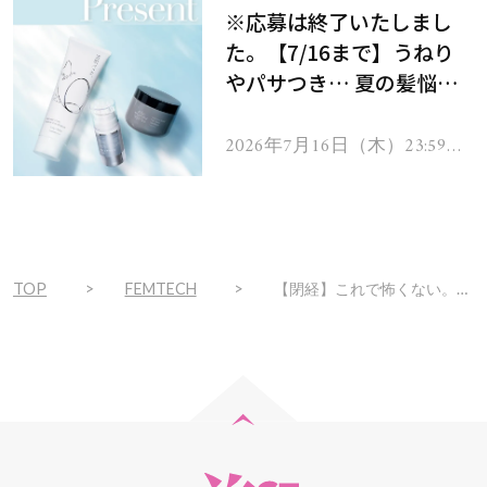
※応募は終了いたしまし
た。【7/16まで】うねり
やパサつき… 夏の髪悩み
を解消するヘアケアアイテ
ムを13名様にプレゼン
2026年7月16日（木）23:59ま
で
ト！
TOP
FEMTECH
【閉経】これで怖くない。40代が閉経までに知っておきたいこと、準備しておきたいこと