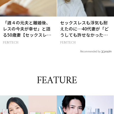
「週４の元夫と離婚後、
セックスレスも浮気も耐
レスの今夫が幸せ」と語
えたのに…40代妻が「ど
る50歳妻【セックスレス
うしても許せなかった」
AND THE CITY -女たちの
夫の一言
FEMTECH
FEMTECH
告白-】
Recommended by
FEATURE