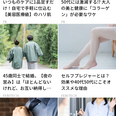
いつものケアに1品足すだ
50代には激減する⁉ 大人
け！自宅で手軽に仕込む
の美と健康に「コラーゲ
【美容医療級】のハリ肌
ン」が必要なワケ
45歳同士で結婚。【夜の
セルフプレジャーとは？
営み】は「ほとんどない
効果や40代50代にこそオ
けれど、お互い納得して
ススメな理由
いる」と話す理由とは
FEMTECH
FEMTECH