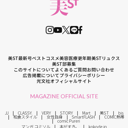
美ST最新号
ベストコスメ
美容医療
更年期
美STリュクス
美ST部募集
このサイトについて
よくあるご質問
お問い合わせ
広告掲載について
プライバシーポリシー
光文社オフィシャルサイト
MAGAZINE OFFICIAL SITE
JJ
CLASSY.
VERY
STORY
Mart
美ST
bis
和食スタイル
女性自身
SmartFLASH
COMIC熱帯
comic Pureri
マンガ コミソル
本がすき。
kokode.jp