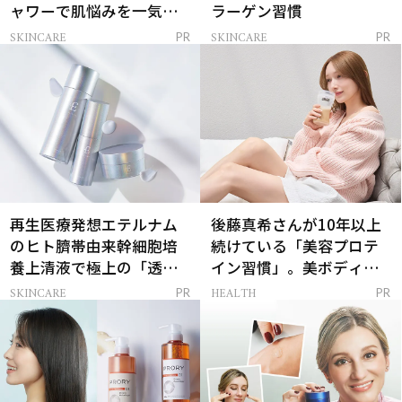
ャワーで肌悩みを一気に
ラーゲン習慣
解決
SKINCARE
SKINCARE
PR
PR
再生医療発想エテルナム
後藤真希さんが10年以上
のヒト臍帯由来幹細胞培
続けている「美容プロテ
養上清液で極上の「透明
イン習慣」。美ボディを
感ハリ肌」へ
支える朝ルーティンと
SKINCARE
HEALTH
PR
PR
は？