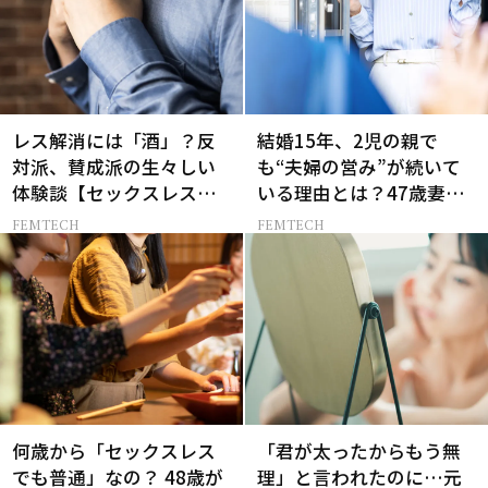
レス解消には「酒」？反
結婚15年、2児の親で
対派、賛成派の生々しい
も“夫婦の営み”が続いて
体験談【セックスレス
いる理由とは？47歳妻が
AND THE CITY -女たちの
実践する【レスにならな
FEMTECH
FEMTECH
告白-】
いコツ】
何歳から「セックスレス
「君が太ったからもう無
でも普通」なの？ 48歳が
理」と言われたのに…元