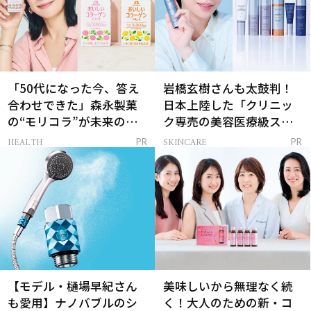
「50代になった今、答え
岩橋玄樹さんも太鼓判！
合わせできた」森永製菓
日本上陸した「クリニッ
の“モリコラ”が未来のキ
ク専売の美容医療級スキ
レイを連れてくる！
ンケア」
HEALTH
SKINCARE
PR
PR
【モデル・樋場早紀さん
美味しいから無理なく続
も愛用】ナノバブルのシ
く！大人のための新・コ