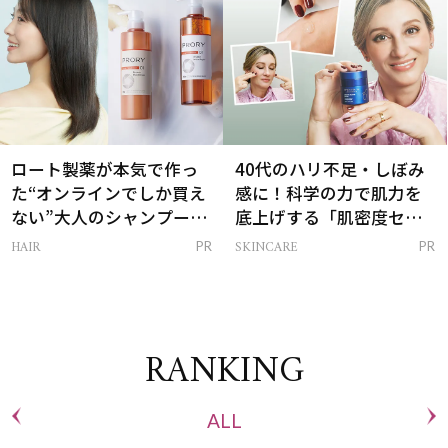
ロート製薬が本気で作っ
40代のハリ不足・しぼみ
た“オンラインでしか買え
感に！科学の力で肌力を
ない”大人のシャンプー＆
底上げする「肌密度セラ
トリートメントって？
ム」
HAIR
SKINCARE
PR
PR
RANKING
ALL