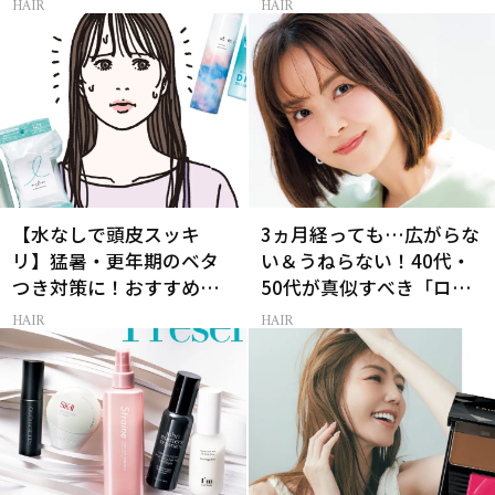
HAIR
HAIR
のUV帽子とは？
スメ
【水なしで頭皮スッキ
3ヵ月経っても…広がらな
リ】猛暑・更年期のベタ
い＆うねらない！40代・
つき対策に！おすすめ最
50代が真似すべき「ロー
新ドライシャンプー4選
レイヤーボブ」
HAIR
HAIR