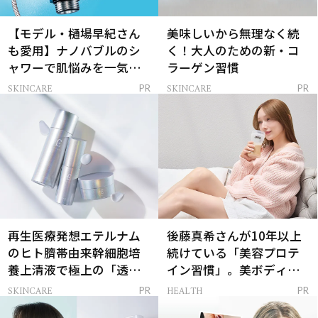
【モデル・樋場早紀さん
美味しいから無理なく続
も愛用】ナノバブルのシ
く！大人のための新・コ
ャワーで肌悩みを一気に
ラーゲン習慣
解決
SKINCARE
SKINCARE
PR
PR
再生医療発想エテルナム
後藤真希さんが10年以上
のヒト臍帯由来幹細胞培
続けている「美容プロテ
養上清液で極上の「透明
イン習慣」。美ボディを
感ハリ肌」へ
支える朝ルーティンと
SKINCARE
HEALTH
PR
PR
は？