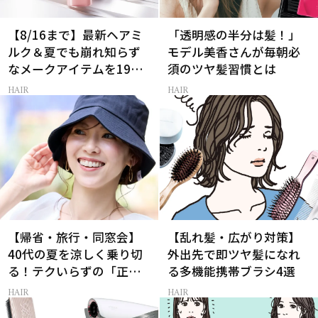
【8/16まで】最新ヘアミ
「透明感の半分は髪！」
ルク＆夏でも崩れ知らず
モデル美香さんが毎朝必
なメークアイテムを19名
須のツヤ髪習慣とは
様にプレゼント！
HAIR
HAIR
【帰省・旅行・同窓会】
【乱れ髪・広がり対策】
40代の夏を涼しく乗り切
外出先で即ツヤ髪になれ
る！テクいらずの「正解
る多機能携帯ブラシ4選
ヘアアレンジ」3選
HAIR
HAIR