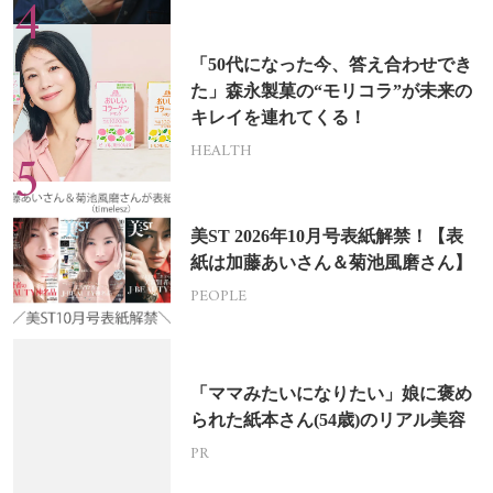
「50代になった今、答え合わせでき
た」森永製菓の“モリコラ”が未来の
キレイを連れてくる！
HEALTH
美ST 2026年10月号表紙解禁！【表
紙は加藤あいさん＆菊池風磨さん】
PEOPLE
「ママみたいになりたい」娘に褒め
られた紙本さん(54歳)のリアル美容
PR