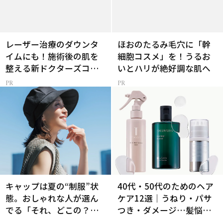
レーザー治療のダウンタ
ほおのたるみ毛穴に「幹
イムにも！施術後の肌を
細胞コスメ」を！うるお
整える新ドクターズコス
いとハリが絶好調な肌へ
メ
キャップは夏の“制服”状
40代・50代のためのヘア
態。おしゃれな人が選ん
ケア12選｜うねり・パサ
でる「それ、どこの？」
つき・ダメージ…髪悩み
と聞かれる100％完全遮光
から選ぶベスコス受賞コ