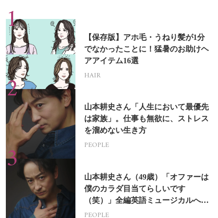
【保存版】アホ毛・うねり髪が1分
でなかったことに！猛暑のお助けヘ
アアイテム16選
HAIR
山本耕史さん「人生において最優先
は家族」。仕事も無欲に、ストレス
を溜めない生き方
PEOPLE
山本耕史さん（49歳）「オファーは
僕のカラダ目当てらしいです
（笑）」全編英語ミュージカルへの
挑戦
PEOPLE