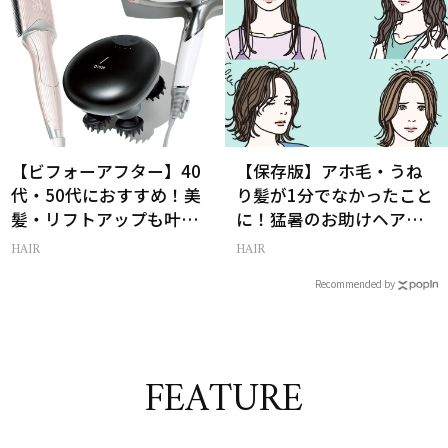
【ビフォーアフター】40
【保存版】アホ毛・うね
代・50代におすすめ！美
り髪が1分でなかったこと
髪・リフトアップも叶う
に！猛暑のお助けヘアア
最新ヘアケア家電3選
イテム16選
HAIR
HAIR
Recommended by
FEATURE