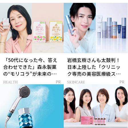
「50代になった今、答え
岩橋玄樹さんも太鼓判！
合わせできた」森永製菓
日本上陸した「クリニッ
の“モリコラ”が未来のキ
ク専売の美容医療級スキ
レイを連れてくる！
ンケア」
HEALTH
SKINCARE
PR
PR