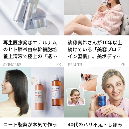
再生医療発想エテルナム
後藤真希さんが10年以上
のヒト臍帯由来幹細胞培
続けている「美容プロテ
養上清液で極上の「透明
イン習慣」。美ボディを
感ハリ肌」へ
支える朝ルーティンと
SKINCARE
HEALTH
PR
PR
は？
ロート製薬が本気で作っ
40代のハリ不足・しぼみ