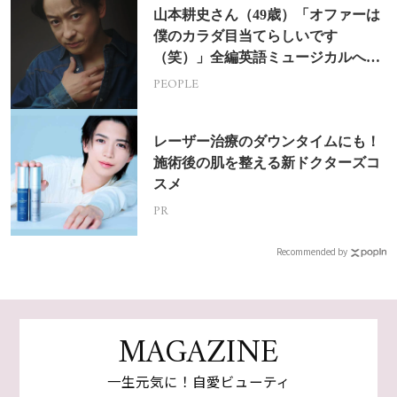
山本耕史さん（49歳）「オファーは
僕のカラダ目当てらしいです
（笑）」全編英語ミュージカルへの
挑戦
PEOPLE
レーザー治療のダウンタイムにも！
施術後の肌を整える新ドクターズコ
スメ
PR
Recommended by
MAGAZINE
一生元気に！自愛ビューティ