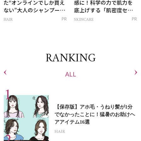
た“オンラインでしか買え
感に！科学の力で肌力を
ない”大人のシャンプー＆
底上げする「肌密度セラ
トリートメントって？
ム」
HAIR
SKINCARE
PR
PR
RANKING
ALL
【保存版】アホ毛・うねり髪が1分
でなかったことに！猛暑のお助けヘ
アアイテム16選
HAIR