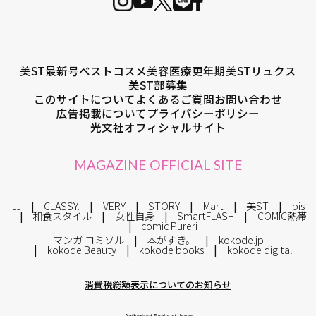
美ST最新号
ベストコスメ
美容医療
更年期
美STリュクス
美ST部募集
このサイトについて
よくあるご質問
お問い合わせ
広告掲載について
プライバシーポリシー
光文社オフィシャルサイト
MAGAZINE OFFICIAL SITE
JJ
CLASSY.
VERY
STORY
Mart
美ST
bis
和食スタイル
女性自身
SmartFLASH
COMIC熱帯
comic Pureri
マンガ コミソル
本がすき。
kokode.jp
kokode Beauty
kokode books
kokode digital
消費税総額表示についてのお知らせ