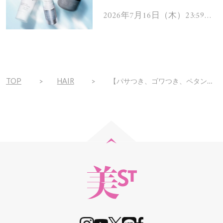
を解消するヘアケアアイテ
ムを13名様にプレゼン
2026年7月16日（木）23:59ま
で
ト！
TOP
HAIR
【パサつき、ゴワつき、ペタンコ】40代50代、髪の老化悩みはシャントリが解決