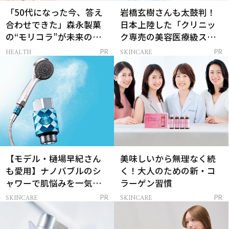
「50代になった今、答え
岩橋玄樹さんも太鼓判！
合わせできた」森永製菓
日本上陸した「クリニッ
の“モリコラ”が未来のキ
ク専売の美容医療級スキ
レイを連れてくる！
ンケア」
HEALTH
SKINCARE
PR
PR
【モデル・樋場早紀さん
美味しいから無理なく続
も愛用】ナノバブルのシ
く！大人のための新・コ
ャワーで肌悩みを一気に
ラーゲン習慣
解決
SKINCARE
SKINCARE
PR
PR