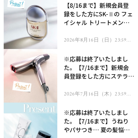
【8/16まで】新規会員登
録をした方にSK-Ⅱの フェ
イシャル トリートメント
セラムをプレゼント！
2026年8月16日（日）23:59ま
で
※応募は終了いたしまし
た。【7/16まで】新規会
員登録をした方にステラボ
ーテのシャインリバース
ヘアドライヤー ジュエル
2026年7月16日（木）23:59ま
で
をプレゼント！
※応募は終了いたしまし
た。【7/16まで】うねり
やパサつき… 夏の髪悩み