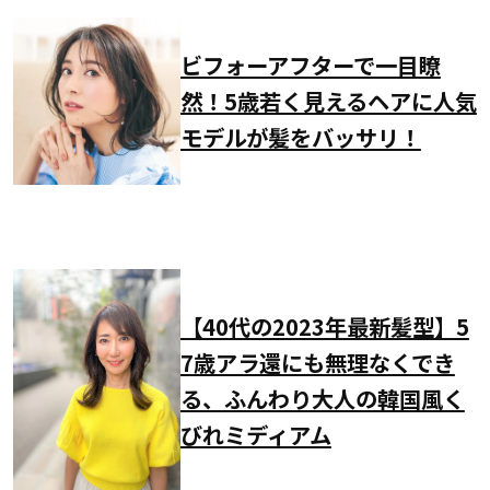
ビフォーアフターで一目瞭
然！5歳若く見えるヘアに人気
モデルが髪をバッサリ！
【40代の2023年最新髪型】5
7歳アラ還にも無理なくでき
る、ふんわり大人の韓国風く
びれミディアム