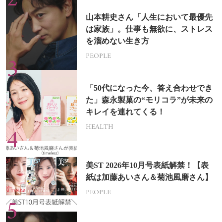
山本耕史さん「人生において最優先
は家族」。仕事も無欲に、ストレス
を溜めない生き方
PEOPLE
「50代になった今、答え合わせでき
た」森永製菓の“モリコラ”が未来の
キレイを連れてくる！
HEALTH
美ST 2026年10月号表紙解禁！【表
紙は加藤あいさん＆菊池風磨さん】
PEOPLE