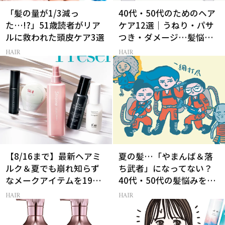
「髪の量が1/3減っ
40代・50代のためのヘア
た…!?」51歳読者がリア
ケア12選｜うねり・パサ
ルに救われた頭皮ケア3選
つき・ダメージ…髪悩み
から選ぶベスコス受賞コ
HAIR
HAIR
スメ
【8/16まで】最新ヘアミ
夏の髪…「やまんば＆落
ルク＆夏でも崩れ知らず
ち武者」になってない？
なメークアイテムを19名
40代・50代の髪悩みをレ
様にプレゼント！
スキューする裏ワザ
HAIR
HAIR