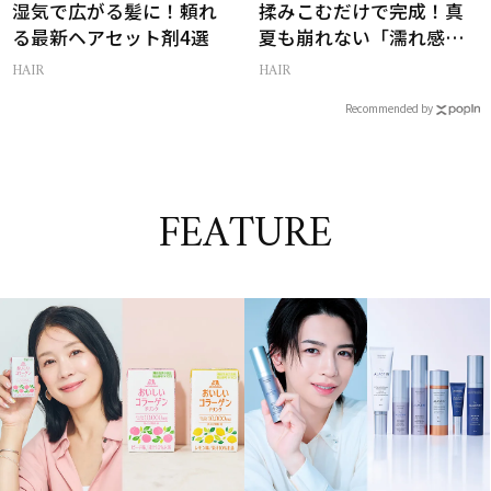
湿気で広がる髪に！頼れ
揉みこむだけで完成！真
る最新ヘアセット剤4選
夏も崩れない「濡れ感ハ
ンサムヘア」
HAIR
HAIR
Recommended by
FEATURE