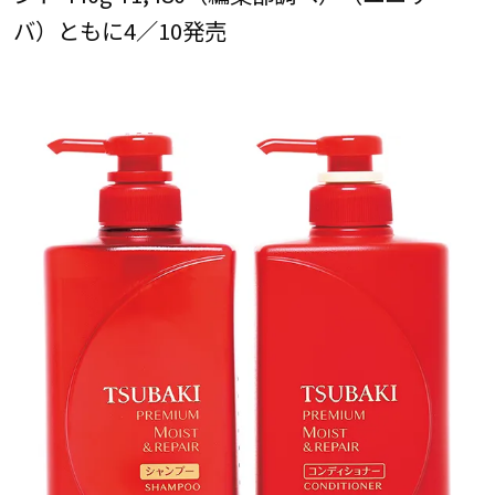
バ）ともに4／10発売