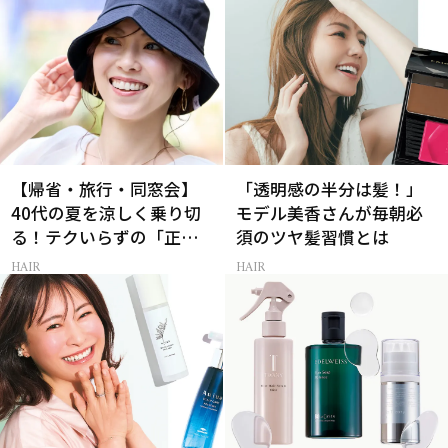
【帰省・旅行・同窓会】
「透明感の半分は髪！」
40代の夏を涼しく乗り切
モデル美香さんが毎朝必
る！テクいらずの「正解
須のツヤ髪習慣とは
ヘアアレンジ」3選
HAIR
HAIR