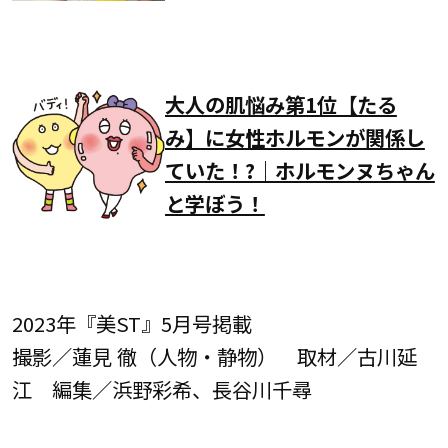
大人の肌悩み第1位【たる
み】に女性ホルモンが関係し
ていた！?｜ホルモンヌちゃん
と学ぼう！
2023年『美ST』5月号掲載
撮影／蓮見 徹（人物・静物） 取材／古川延
江 編集／浜野彩希、長谷川千尋