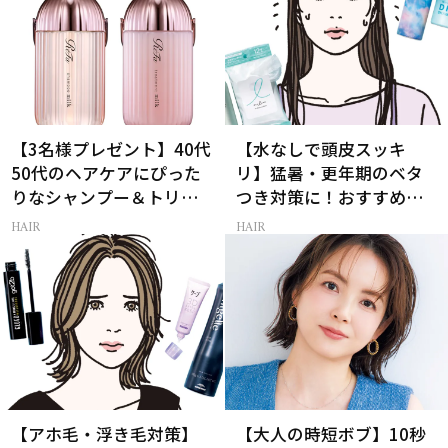
【3名様プレゼント】40代
【水なしで頭皮スッキ
50代のヘアケアにぴった
リ】猛暑・更年期のベタ
りなシャンプー＆トリー
つき対策に！おすすめ最
トメントで、うねり悩み
新ドライシャンプー4選
HAIR
HAIR
に対処！
【アホ毛・浮き毛対策】
【大人の時短ボブ】10秒