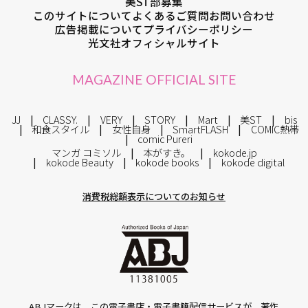
美ST部募集
このサイトについて
よくあるご質問
お問い合わせ
広告掲載について
プライバシーポリシー
光文社オフィシャルサイト
MAGAZINE OFFICIAL SITE
JJ
CLASSY.
VERY
STORY
Mart
美ST
bis
和食スタイル
女性自身
SmartFLASH
COMIC熱帯
comic Pureri
マンガ コミソル
本がすき。
kokode.jp
kokode Beauty
kokode books
kokode digital
消費税総額表示についてのお知らせ
ABJマークは、この電子書店・電子書籍配信サービスが、著作