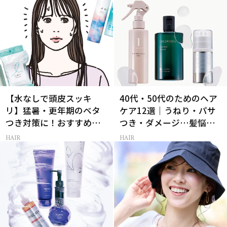
【水なしで頭皮スッキ
40代・50代のためのヘア
リ】猛暑・更年期のベタ
ケア12選｜うねり・パサ
つき対策に！おすすめ最
つき・ダメージ…髪悩み
新ドライシャンプー4選
から選ぶベスコス受賞コ
HAIR
HAIR
スメ