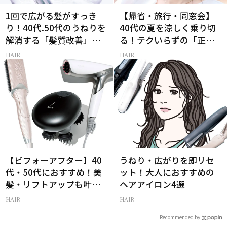
1回で広がる髪がすっき
【帰省・旅行・同窓会】
り！40代.50代のうねりを
40代の夏を涼しく乗り切
解消する「髪質改善」シ
る！テクいらずの「正解
ャントリ8選
ヘアアレンジ」3選
HAIR
HAIR
【ビフォーアフター】40
うねり・広がりを即リセ
代・50代におすすめ！美
ット！大人におすすめの
髪・リフトアップも叶う
ヘアアイロン4選
最新ヘアケア家電3選
HAIR
HAIR
Recommended by