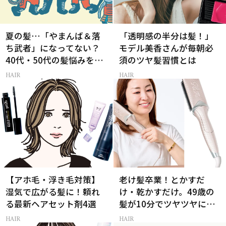
夏の髪…「やまんば＆落
「透明感の半分は髪！」
ち武者」になってない？
モデル美香さんが毎朝必
40代・50代の髪悩みをレ
須のツヤ髪習慣とは
スキューする裏ワザ
HAIR
HAIR
【アホ毛・浮き毛対策】
老け髪卒業！とかすだ
湿気で広がる髪に！頼れ
け・乾かすだけ。49歳の
る最新ヘアセット剤4選
髪が10分でツヤツヤにな
る最新ギア2選
HAIR
HAIR