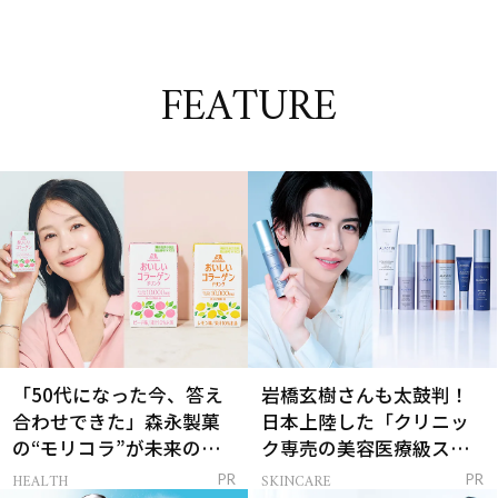
FEATURE
「50代になった今、答え
岩橋玄樹さんも太鼓判！
合わせできた」森永製菓
日本上陸した「クリニッ
の“モリコラ”が未来のキ
ク専売の美容医療級スキ
レイを連れてくる！
ンケア」
HEALTH
SKINCARE
PR
PR