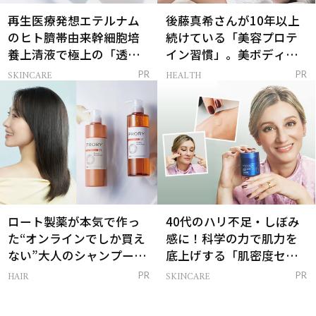
再生医療発想エテルナム
後藤真希さんが10年以上
のヒト臍帯由来幹細胞培
続けている「美容プロテ
養上清液で極上の「透明
イン習慣」。美ボディを
感ハリ肌」へ
支える朝ルーティンと
SKINCARE
HEALTH
PR
PR
は？
ロート製薬が本気で作っ
40代のハリ不足・しぼみ
た“オンラインでしか買え
感に！科学の力で肌力を
ない”大人のシャンプー＆
底上げする「肌密度セラ
トリートメントって？
ム」
HAIR
SKINCARE
PR
PR