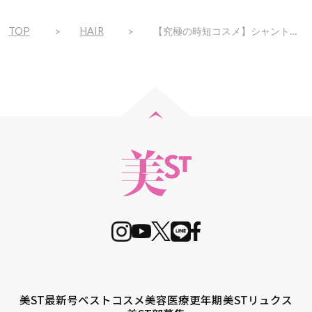
TOP
HAIR
【究極の時短コスメ】シャントリ&頭皮ケアが1本で完了！
美ST最新号
ベストコスメ
美容医療
更年期
美STリュクス