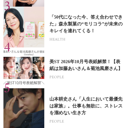
「50代になった今、答え合わせでき
た」森永製菓の“モリコラ”が未来の
キレイを連れてくる！
HEALTH
美ST 2026年10月号表紙解禁！【表
紙は加藤あいさん＆菊池風磨さん】
PEOPLE
山本耕史さん「人生において最優先
は家族」。仕事も無欲に、ストレス
を溜めない生き方
PEOPLE