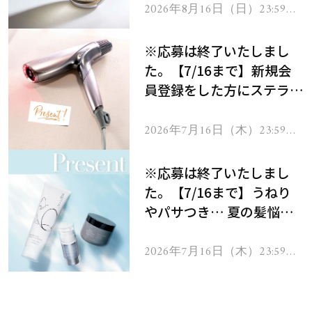
2026年8月16日（日）23:59ま
で
※応募は終了いたしまし
た。【7/16まで】新規会
員登録をした方にステラボ
ーテのシャインリバース
ヘアドライヤー ジュエル
2026年7月16日（木）23:59ま
で
をプレゼント！
※応募は終了いたしまし
た。【7/16まで】うねり
やパサつき… 夏の髪悩み
を解消するヘアケアアイテ
ムを13名様にプレゼン
2026年7月16日（木）23:59ま
で
ト！