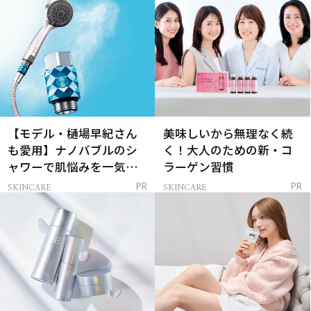
【モデル・樋場早紀さん
美味しいから無理なく続
も愛用】ナノバブルのシ
く！大人のための新・コ
ャワーで肌悩みを一気に
ラーゲン習慣
解決
SKINCARE
SKINCARE
PR
PR