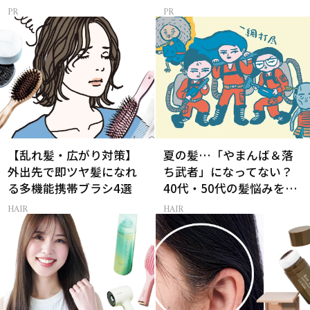
【乱れ髪・広がり対策】
夏の髪…「やまんば＆落
外出先で即ツヤ髪になれ
ち武者」になってない？
る多機能携帯ブラシ4選
40代・50代の髪悩みをレ
スキューする裏ワザ
HAIR
HAIR