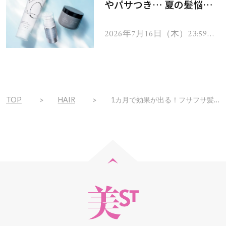
やパサつき… 夏の髪悩み
を解消するヘアケアアイテ
ムを13名様にプレゼン
2026年7月16日（木）23:59ま
で
ト！
TOP
HAIR
1カ月で効果が出る！フサフサ髪復活に【毛根幹細胞培養液配合美容液】！