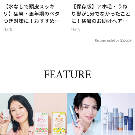
【水なしで頭皮スッキ
【保存版】アホ毛・うね
リ】猛暑・更年期のベタ
り髪が1分でなかったこと
つき対策に！おすすめ最
に！猛暑のお助けヘアア
新ドライシャンプー4選
イテム16選
HAIR
HAIR
Recommended by
FEATURE