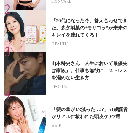
SKINCARE
「50代になった今、答え合わせでき
た」森永製菓の“モリコラ”が未来の
キレイを連れてくる！
HEALTH
山本耕史さん「人生において最優先
は家族」。仕事も無欲に、ストレス
を溜めない生き方
PEOPLE
「髪の量が1/3減った…!?」51歳読者
がリアルに救われた頭皮ケア3選
HAIR