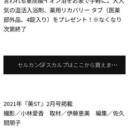
言われる重炭酸イオン浴をお家で手軽に。大人
気の温活入浴剤、薬用リカバリー タブ（医薬
部外品、4錠入り）をプレゼント！※なくなり
次第終了
セルカンGFスカルプはここから買えま
す！
2021年『美ST』2月号掲載
撮影／小林愛香 取材／伊藤恵美 編集／佐久
間朋子