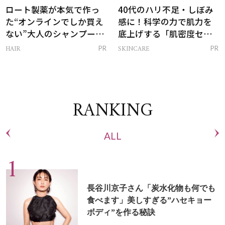
ロート製薬が本気で作っ
40代のハリ不足・しぼみ
た“オンラインでしか買え
感に！科学の力で肌力を
ない”大人のシャンプー＆
底上げする「肌密度セラ
トリートメントって？
ム」
HAIR
SKINCARE
PR
PR
RANKING
ALL
長谷川京子さん「炭水化物も何でも
食べます」美しすぎる”ハセキョー
ボディ”を作る秘訣