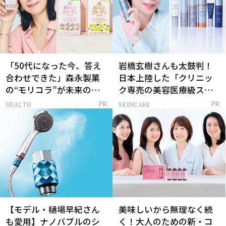
「50代になった今、答え
岩橋玄樹さんも太鼓判！
合わせできた」森永製菓
日本上陸した「クリニッ
の“モリコラ”が未来のキ
ク専売の美容医療級スキ
レイを連れてくる！
ンケア」
HEALTH
SKINCARE
PR
PR
【モデル・樋場早紀さん
美味しいから無理なく続
も愛用】ナノバブルのシ
く！大人のための新・コ