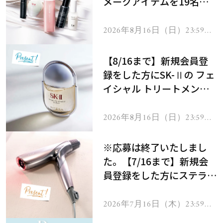
メークアイテムを19名様
にプレゼント！
2026年8月16日（日）23:59ま
で
【8/16まで】新規会員登
録をした方にSK-Ⅱの フェ
イシャル トリートメント
セラムをプレゼント！
2026年8月16日（日）23:59ま
で
※応募は終了いたしまし
た。【7/16まで】新規会
員登録をした方にステラボ
ーテのシャインリバース
ヘアドライヤー ジュエル
2026年7月16日（木）23:59ま
で
をプレゼント！