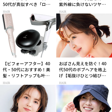
50代が真似すべき「ロー
紫外線に負けないツヤ美
レイヤーボブ」
髪ケア
HAIR
HAIR
【ビフォーアフター】40
おばさん見えを防ぐ！40
代・50代におすすめ！美
代50代のボブヘアを格上
髪・リフトアップも叶う
げ【垢抜けひとつ結び】
最新ヘアケア家電3選
のルール
HAIR
HAIR