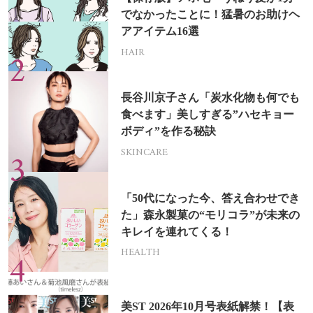
でなかったことに！猛暑のお助けヘ
アアイテム16選
HAIR
長谷川京子さん「炭水化物も何でも
食べます」美しすぎる”ハセキョー
ボディ”を作る秘訣
SKINCARE
「50代になった今、答え合わせでき
た」森永製菓の“モリコラ”が未来の
キレイを連れてくる！
HEALTH
美ST 2026年10月号表紙解禁！【表