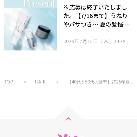
※応募は終了いたしまし
た。【7/16まで】うねり
やパサつき… 夏の髪悩み
を解消するヘアケアアイテ
ムを13名様にプレゼン
2026年7月16日（木）23:59ま
で
ト！
TOP
HAIR
【40代＆50代の髪型】2025年夏最新おすすめヘア「華やかくびれミディ」