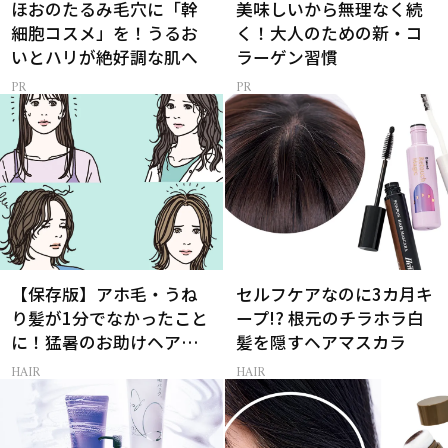
ほおのたるみ毛穴に「幹
美味しいから無理なく続
細胞コスメ」を！うるお
く！大人のための新・コ
いとハリが絶好調な肌へ
ラーゲン習慣
【保存版】アホ毛・うね
セルフケアなのに3カ月キ
り髪が1分でなかったこと
ープ!? 根元のチラホラ白
に！猛暑のお助けヘアア
髪を隠すヘアマスカラ
イテム16選
HAIR
HAIR