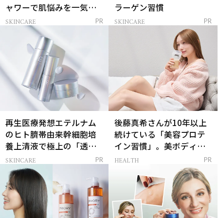
ャワーで肌悩みを一気に
ラーゲン習慣
解決
SKINCARE
SKINCARE
PR
PR
再生医療発想エテルナム
後藤真希さんが10年以上
のヒト臍帯由来幹細胞培
続けている「美容プロテ
養上清液で極上の「透明
イン習慣」。美ボディを
感ハリ肌」へ
支える朝ルーティンと
SKINCARE
HEALTH
PR
PR
は？