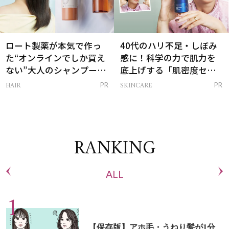
ロート製薬が本気で作っ
40代のハリ不足・しぼみ
た“オンラインでしか買え
感に！科学の力で肌力を
ない”大人のシャンプー＆
底上げする「肌密度セラ
トリートメントって？
ム」
HAIR
SKINCARE
PR
PR
RANKING
ALL
【保存版】アホ毛・うねり髪が1分