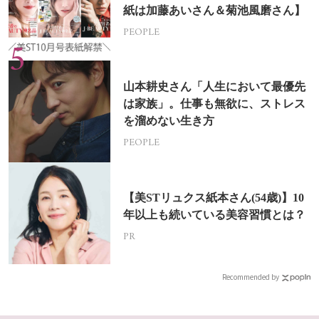
紙は加藤あいさん＆菊池風磨さん】
PEOPLE
山本耕史さん「人生において最優先
は家族」。仕事も無欲に、ストレス
を溜めない生き方
PEOPLE
【美STリュクス紙本さん(54歳)】10
年以上も続いている美容習慣とは？
PR
Recommended by