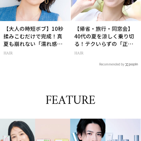
【大人の時短ボブ】10秒
【帰省・旅行・同窓会】
揉みこむだけで完成！真
40代の夏を涼しく乗り切
夏も崩れない「濡れ感ハ
る！テクいらずの「正解
ンサムヘア」
ヘアアレンジ」3選
HAIR
HAIR
Recommended by
FEATURE