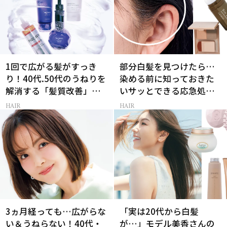
1回で広がる髪がすっき
部分白髪を見つけたら…
り！40代.50代のうねりを
染める前に知っておきた
解消する「髪質改善」シ
いサッとできる応急処置
ャントリ8選
とは
HAIR
HAIR
3ヵ月経っても…広がらな
「実は20代から白髪
い＆うねらない！40代・
が…」モデル美香さんの