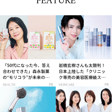
FEATURE
「50代になった今、答え
岩橋玄樹さんも太鼓判！
合わせできた」森永製菓
日本上陸した「クリニッ
の“モリコラ”が未来のキ
ク専売の美容医療級スキ
レイを連れてくる！
ンケア」
HEALTH
SKINCARE
PR
PR