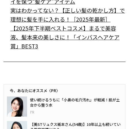
イを保つ“髪ケア”アイテム
実はわかってない？【正しい髪の乾かし方】で
理想に髪を手に入れる！［2025年最新］
【2025年下半期ベストコスメ】まるで美容
液、髪本来の美しさに！「インバスヘアケア
賞」BEST3
今、あなたにオススメ〈PR〉
使い続けるうちに「小鼻の毛穴汚れ」が軽減！肌が土
台から整う水
【美STリュクス紙本さん(54歳)】10年以上も続いてい