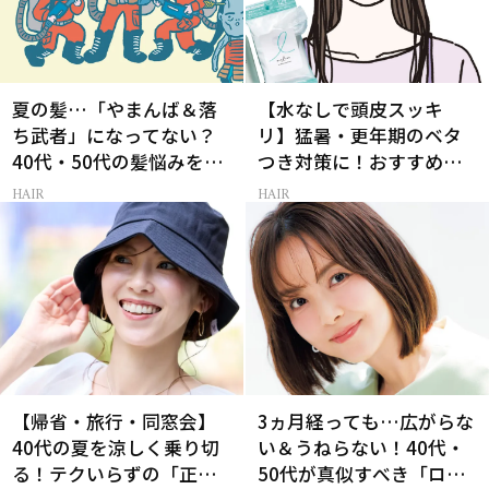
夏の髪…「やまんば＆落
【水なしで頭皮スッキ
ち武者」になってない？
リ】猛暑・更年期のベタ
40代・50代の髪悩みをレ
つき対策に！おすすめ最
スキューする裏ワザ
新ドライシャンプー4選
HAIR
HAIR
【帰省・旅行・同窓会】
3ヵ月経っても…広がらな
40代の夏を涼しく乗り切
い＆うねらない！40代・
る！テクいらずの「正解
50代が真似すべき「ロー