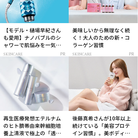
【モデル・樋場早紀さん
美味しいから無理なく続
も愛用】ナノバブルのシ
く！大人のための新・コ
ャワーで肌悩みを一気に
ラーゲン習慣
解決
SKINCARE
SKINCARE
PR
PR
再生医療発想エテルナム
後藤真希さんが10年以上
のヒト臍帯由来幹細胞培
続けている「美容プロテ
養上清液で極上の「透明
イン習慣」。美ボディを