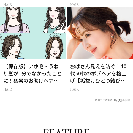
ヘアアレンジ」3選
レイヤーボブ」
HAIR
HAIR
【保存版】アホ毛・うね
おばさん見えを防ぐ！40
り髪が1分でなかったこと
代50代のボブヘアを格上
に！猛暑のお助けヘアア
げ【垢抜けひとつ結び】
イテム16選
のルール
HAIR
HAIR
Recommended by