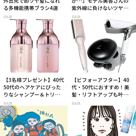
外出先で即ツヤ髪になれ
が…」モデル美香さんの
る多機能携帯ブラシ4選
紫外線に負けないツヤ美
髪ケア
HAIR
HAIR
【3名様プレゼント】40代
【ビフォーアフター】40
50代のヘアケアにぴった
代・50代におすすめ！美
りなシャンプー＆トリー
髪・リフトアップも叶う
トメントで、うねり悩み
最新ヘアケア家電3選
HAIR
HAIR
に対処！