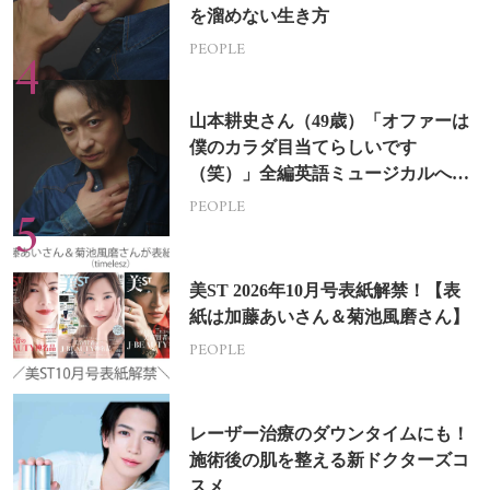
を溜めない生き方
PEOPLE
山本耕史さん（49歳）「オファーは
僕のカラダ目当てらしいです
（笑）」全編英語ミュージカルへの
挑戦
PEOPLE
美ST 2026年10月号表紙解禁！【表
紙は加藤あいさん＆菊池風磨さん】
PEOPLE
レーザー治療のダウンタイムにも！
施術後の肌を整える新ドクターズコ
スメ