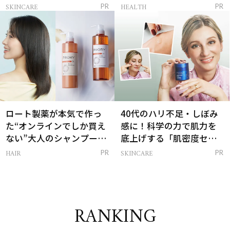
感ハリ肌」へ
支える朝ルーティンと
SKINCARE
HEALTH
PR
PR
は？
ロート製薬が本気で作っ
40代のハリ不足・しぼみ
た“オンラインでしか買え
感に！科学の力で肌力を
ない”大人のシャンプー＆
底上げする「肌密度セラ
トリートメントって？
ム」
HAIR
SKINCARE
PR
PR
RANKING