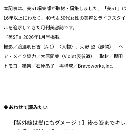
本記事は、美ST編集部が取材・編集しました。「美ST」は
16年以上にわたり、40代＆50代女性の美容とライフスタイ
ルを追求してきた月刊美容誌です。
『美ST』2026年1月号掲載
撮影／渡邉明日香（A-1）〈人物〉、河野 望〈静物〉 ヘ
ア・メイク協力／大原愛美（Violet表参道） 取材／棚田
トモコ 編集／石原晶子 再構成／Bravoworks,Inc.
◆あわせて読みたい
【紫外線は髪にもダメージ！】後ろ姿までキレ