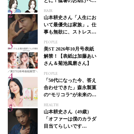
とに！猛暑のお助けヘア
アイテム16選
HAIR
山本耕史さん「人生にお
いて最優先は家族」。仕
事も無欲に、ストレスを
溜めない生き方
PEOPLE
美ST 2026年10月号表紙
解禁！【表紙は加藤あい
さん＆菊池風磨さん】
PEOPLE
「50代になった今、答え
合わせできた」森永製菓
の“モリコラ”が未来のキ
レイを連れてくる！
HEALTH
山本耕史さん（49歳）
「オファーは僕のカラダ
目当てらしいです
（笑）」全編英語ミュー