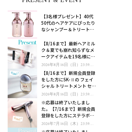
PRESENT & EVENT
【3名様プレゼント】40代
50代のヘアケアにぴったり
なシャンプー＆トリートメ
ントで、うねり悩みに対
処！
【8/16まで】最新ヘアミル
ク＆夏でも崩れ知らずなメ
ークアイテムを19名様にプ
レゼント！
2026年8月16日（日）23:59ま
で
【8/16まで】新規会員登録
をした方にSK-Ⅱの フェイ
シャル トリートメント セラ
ムをプレゼント！
2026年8月16日（日）23:59ま
で
※応募は終了いたしまし
た。【7/16まで】新規会員
登録をした方にステラボー
テのシャインリバース ヘア
2026年7月16日（木）23:59ま
で
ドライヤー ジュエルをプレ
※応募は終了いたしまし