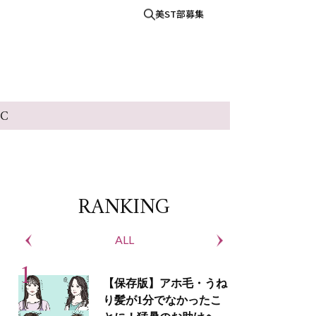
美ST部募集
IC
RANKING
ALL
S
【保存版】アホ毛・うね
り髪が1分でなかったこ