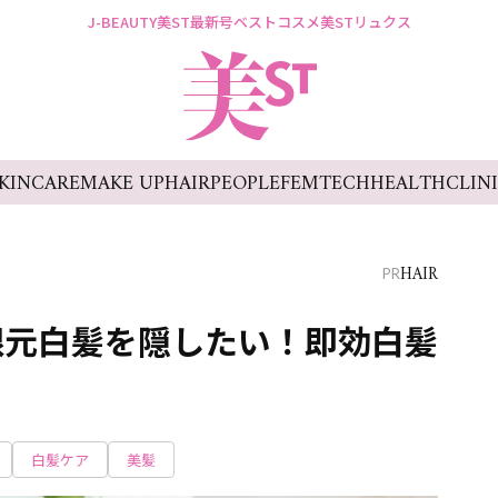
J-BEAUTY
美ST最新号
ベストコスメ
美STリュクス
KINCARE
MAKE UP
HAIR
PEOPLE
FEMTECH
HEALTH
CLIN
HAIR
PR
根元白髪を隠したい！即効白髪
白髪ケア
美髪