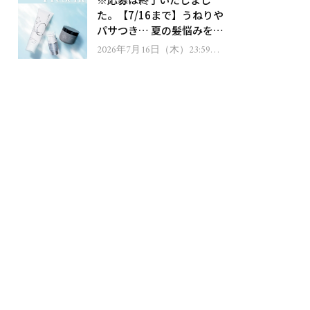
ゼント！
た。【7/16まで】うねりや
パサつき… 夏の髪悩みを解
消するヘアケアアイテムを
2026年7月16日（木）23:59ま
で
13名様にプレゼント！