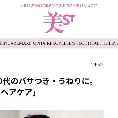
J-BEAUTY
美ST最新号
ベストコスメ
美STリュクス
KINCARE
MAKE UP
HAIR
PEOPLE
FEMTECH
HEALTH
CLIN
HAIR
PR
0代のパサつき・うねりに。
沢ヘアケア」