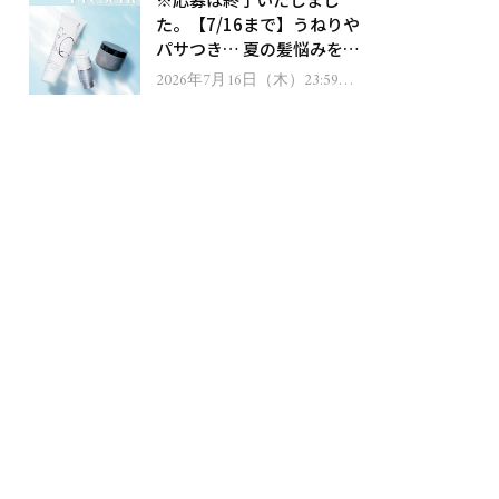
ゼント！
た。【7/16まで】うねりや
パサつき… 夏の髪悩みを解
消するヘアケアアイテムを
2026年7月16日（木）23:59ま
で
13名様にプレゼント！