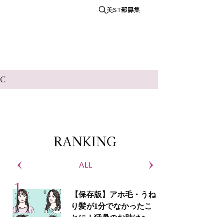
美ST部募集
IC
RANKING
ALL
S
【保存版】アホ毛・うね
り髪が1分でなかったこ