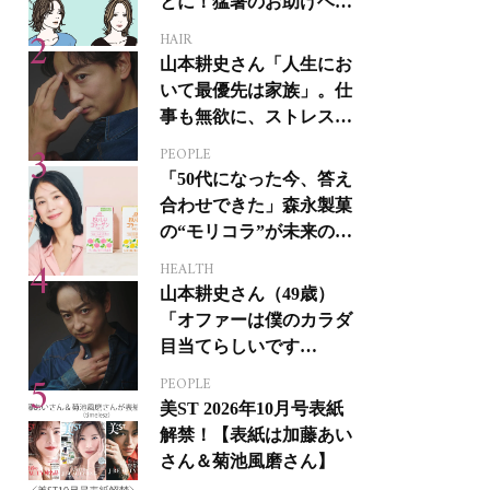
とに！猛暑のお助けヘア
アイテム16選
HAIR
山本耕史さん「人生にお
いて最優先は家族」。仕
事も無欲に、ストレスを
溜めない生き方
PEOPLE
「50代になった今、答え
合わせできた」森永製菓
の“モリコラ”が未来のキ
レイを連れてくる！
HEALTH
山本耕史さん（49歳）
「オファーは僕のカラダ
目当てらしいです
（笑）」全編英語ミュー
PEOPLE
ジカルへの挑戦
美ST 2026年10月号表紙
解禁！【表紙は加藤あい
さん＆菊池風磨さん】