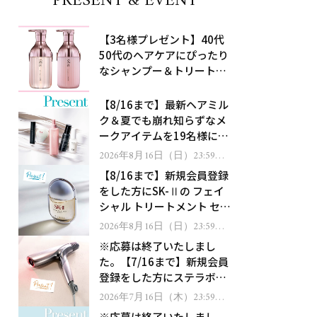
PRESENT & EVENT
【3名様プレゼント】40代
50代のヘアケアにぴったり
なシャンプー＆トリートメ
ントで、うねり悩みに対
処！
【8/16まで】最新ヘアミル
ク＆夏でも崩れ知らずなメ
ークアイテムを19名様にプ
レゼント！
2026年8月16日（日）23:59ま
で
【8/16まで】新規会員登録
をした方にSK-Ⅱの フェイ
シャル トリートメント セラ
ムをプレゼント！
2026年8月16日（日）23:59ま
で
※応募は終了いたしまし
た。【7/16まで】新規会員
登録をした方にステラボー
テのシャインリバース ヘア
2026年7月16日（木）23:59ま
で
ドライヤー ジュエルをプレ
※応募は終了いたしまし