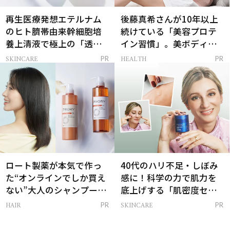
再生医療発想エテルナム
後藤真希さんが10年以上
のヒト臍帯由来幹細胞培
続けている「美容プロテ
養上清液で極上の「透明
イン習慣」。美ボディを
感ハリ肌」へ
支える朝ルーティンと
SKINCARE
HEALTH
PR
PR
は？
ロート製薬が本気で作っ
40代のハリ不足・しぼみ
た“オンラインでしか買え
感に！科学の力で肌力を
ない”大人のシャンプー＆
底上げする「肌密度セラ
トリートメントって？
ム」
HAIR
SKINCARE
PR
PR