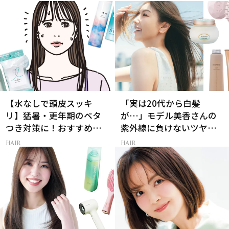
に対処！
【水なしで頭皮スッキ
「実は20代から白髪
リ】猛暑・更年期のベタ
が…」モデル美香さんの
つき対策に！おすすめ最
紫外線に負けないツヤ美
新ドライシャンプー4選
髪ケア
HAIR
HAIR