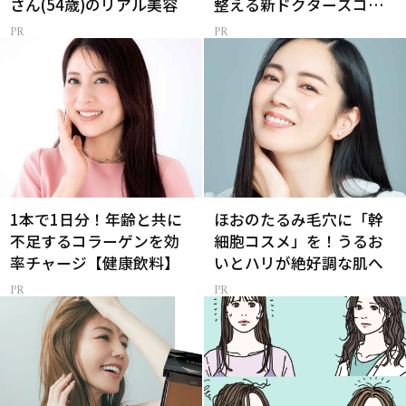
さん(54歳)のリアル美容
整える新ドクターズコス
メ
1本で1日分！年齢と共に
ほおのたるみ毛穴に「幹
不足するコラーゲンを効
細胞コスメ」を！うるお
率チャージ【健康飲料】
いとハリが絶好調な肌へ