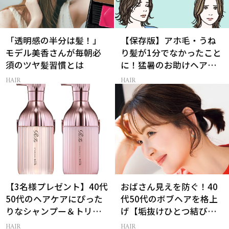
「透明感の半分は髪！」
【保存版】アホ毛・うね
モデル美香さんが毎朝必
り髪が1分でなかったこと
須のツヤ髪習慣とは
に！猛暑のお助けヘアア
イテム16選
HAIR
HAIR
【3名様プレゼント】40代
おばさん見えを防ぐ！40
50代のヘアケアにぴった
代50代のボブヘアを格上
りなシャンプー＆トリー
げ【垢抜けひとつ結び】
トメントで、うねり悩み
のルール
HAIR
HAIR