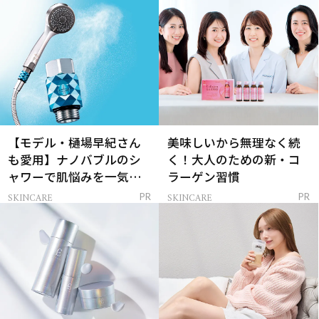
【モデル・樋場早紀さん
美味しいから無理なく続
も愛用】ナノバブルのシ
く！大人のための新・コ
ャワーで肌悩みを一気に
ラーゲン習慣
解決
SKINCARE
SKINCARE
PR
PR