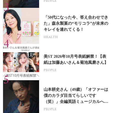
PEOPLE
「50代になった今、答え合わせでき
た」森永製菓の“モリコラ”が未来の
キレイを連れてくる！
HEALTH
美ST 2026年10月号表紙解禁！【表
紙は加藤あいさん＆菊池風磨さん】
PEOPLE
山本耕史さん（49歳）「オファーは
僕のカラダ目当てらしいです
（笑）」全編英語ミュージカルへの
挑戦
PEOPLE