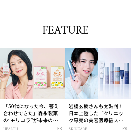
FEATURE
「50代になった今、答え
岩橋玄樹さんも太鼓判！
合わせできた」森永製菓
日本上陸した「クリニッ
の“モリコラ”が未来のキ
ク専売の美容医療級スキ
レイを連れてくる！
ンケア」
HEALTH
SKINCARE
PR
PR