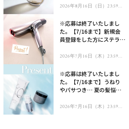
2026年8月16日（日）23:59ま
で
※応募は終了いたしまし
た。【7/16まで】新規会
員登録をした方にステラボ
ーテのシャインリバース
ヘアドライヤー ジュエル
2026年7月16日（木）23:59ま
で
をプレゼント！
※応募は終了いたしまし
た。【7/16まで】うねり
やパサつき… 夏の髪悩み
を解消するヘアケアアイテ
ムを13名様にプレゼン
2026年7月16日（木）23:59ま
で
ト！