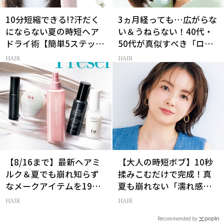
10分短縮できる!?汗だく
3ヵ月経っても…広がらな
にならない夏の時短ヘア
い＆うねらない！40代・
ドライ術【簡単5ステッ
50代が真似すべき「ロー
プ】
レイヤーボブ」
HAIR
HAIR
【8/16まで】最新ヘアミ
【大人の時短ボブ】10秒
ルク＆夏でも崩れ知らず
揉みこむだけで完成！真
なメークアイテムを19名
夏も崩れない「濡れ感ハ
様にプレゼント！
ンサムヘア」
HAIR
HAIR
Recommended by