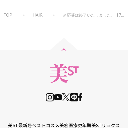
TOP
HAIR
※応募は終了いたしました。【7/16まで】うねりやパサつき… 夏の髪悩みを解消するヘアケアアイテムを13名様にプレゼント！
美ST最新号
ベストコスメ
美容医療
更年期
美STリュクス