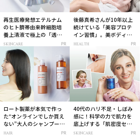
再生医療発想エテルナム
後藤真希さんが10年以上
のヒト臍帯由来幹細胞培
続けている「美容プロテ
養上清液で極上の「透明
イン習慣」。美ボディを
感ハリ肌」へ
支える朝ルーティンと
SKINCARE
HEALTH
PR
PR
は？
ロート製薬が本気で作っ
40代のハリ不足・しぼみ
た“オンラインでしか買え
感に！科学の力で肌力を
ない”大人のシャンプー＆
底上げする「肌密度セラ
トリートメントって？
ム」
HAIR
SKINCARE
PR
PR