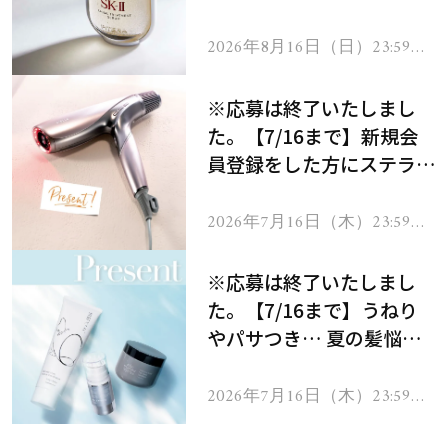
セラムをプレゼント！
2026年8月16日（日）23:59ま
で
※応募は終了いたしまし
た。【7/16まで】新規会
員登録をした方にステラボ
ーテのシャインリバース
ヘアドライヤー ジュエル
2026年7月16日（木）23:59ま
で
をプレゼント！
※応募は終了いたしまし
た。【7/16まで】うねり
やパサつき… 夏の髪悩み
を解消するヘアケアアイテ
ムを13名様にプレゼン
2026年7月16日（木）23:59ま
で
ト！