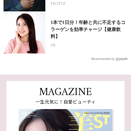
挑戦
PEOPLE
1本で1日分！年齢と共に不足するコ
ラーゲンを効率チャージ【健康飲
料】
PR
Recommended by
MAGAZINE
一生元気に！自愛ビューティ