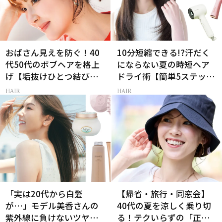
おばさん見えを防ぐ！40
10分短縮できる!?汗だく
代50代のボブヘアを格上
にならない夏の時短ヘア
げ【垢抜けひとつ結び】
ドライ術【簡単5ステッ
のルール
プ】
HAIR
HAIR
「実は20代から白髪
【帰省・旅行・同窓会】
が…」モデル美香さんの
40代の夏を涼しく乗り切
紫外線に負けないツヤ美
る！テクいらずの「正解