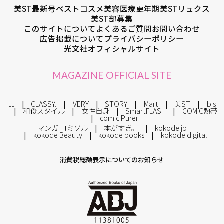
美ST最新号
ベストコスメ
美容医療
更年期
美STリュクス
美ST部募集
このサイトについて
よくあるご質問
お問い合わせ
広告掲載について
プライバシーポリシー
光文社オフィシャルサイト
MAGAZINE OFFICIAL SITE
JJ
CLASSY.
VERY
STORY
Mart
美ST
bis
和食スタイル
女性自身
SmartFLASH
COMIC熱帯
comic Pureri
マンガ コミソル
本がすき。
kokode.jp
kokode Beauty
kokode books
kokode digital
消費税総額表示についてのお知らせ