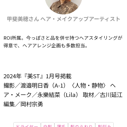
甲斐美穂さん ヘア・メイクアップアーティスト
ROI所属。今っぽさと品を併せ持つヘアスタイリングが
得意で、ヘアアレンジ企画も多数担当。
2024年『美ST』1月号掲載
撮影／渡邉明日香（A-1）〈人物・静物〉 ヘ
ア・メーク／永樂結菜（Lila） 取材／古川延江
編集／岡村宗勇
ドライヤー
白髪
薄毛
髪のうねり
髪悩み