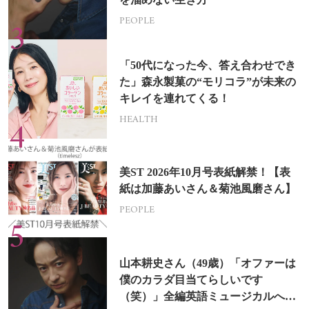
PEOPLE
「50代になった今、答え合わせでき
た」森永製菓の“モリコラ”が未来の
キレイを連れてくる！
HEALTH
美ST 2026年10月号表紙解禁！【表
紙は加藤あいさん＆菊池風磨さん】
PEOPLE
山本耕史さん（49歳）「オファーは
僕のカラダ目当てらしいです
（笑）」全編英語ミュージカルへの