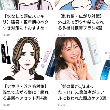
【水なしで頭皮スッキ
【乱れ髪・広がり対策】
リ】猛暑・更年期のベタ
外出先で即ツヤ髪になれ
つき対策に！おすすめ最
る多機能携帯ブラシ4選
新ドライシャンプー4選
HAIR
HAIR
【アホ毛・浮き毛対策】
「髪の量が1/3減っ
湿気で広がる髪に！頼れ
た…!?」51歳読者がリア
る最新ヘアセット剤4選
ルに救われた頭皮ケア3選
HAIR
HAIR