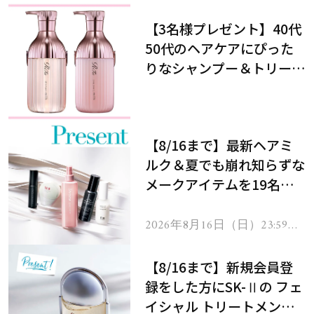
【3名様プレゼント】40代
50代のヘアケアにぴった
りなシャンプー＆トリート
メントで、うねり悩みに対
処！
【8/16まで】最新ヘアミ
ルク＆夏でも崩れ知らずな
メークアイテムを19名様
にプレゼント！
2026年8月16日（日）23:59ま
で
【8/16まで】新規会員登
録をした方にSK-Ⅱの フェ
イシャル トリートメント