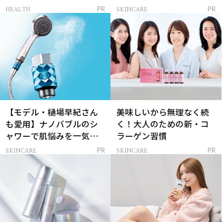
レイを連れてくる！
ンケア」
HEALTH
SKINCARE
PR
PR
【モデル・樋場早紀さん
美味しいから無理なく続
も愛用】ナノバブルのシ
く！大人のための新・コ
ャワーで肌悩みを一気に
ラーゲン習慣
解決
SKINCARE
SKINCARE
PR
PR