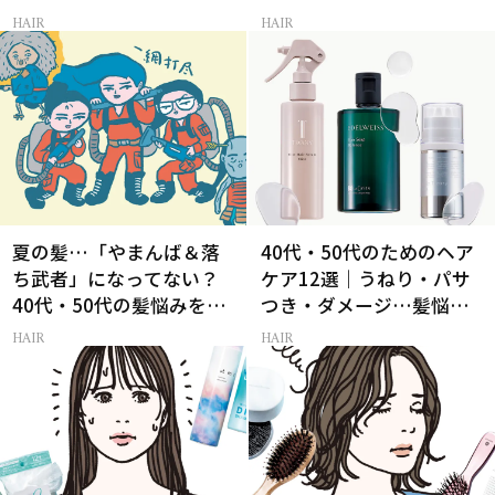
髪ケア
ヘアアレンジ」3選
HAIR
HAIR
夏の髪…「やまんば＆落
40代・50代のためのヘア
ち武者」になってない？
ケア12選｜うねり・パサ
40代・50代の髪悩みをレ
つき・ダメージ…髪悩み
スキューする裏ワザ
から選ぶベスコス受賞コ
HAIR
HAIR
スメ