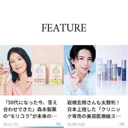
FEATURE
「50代になった今、答え
岩橋玄樹さんも太鼓判！
合わせできた」森永製菓
日本上陸した「クリニッ
の“モリコラ”が未来のキ
ク専売の美容医療級スキ
レイを連れてくる！
ンケア」
HEALTH
SKINCARE
PR
PR