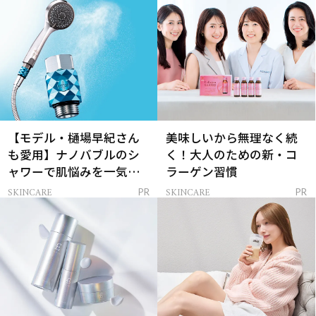
【モデル・樋場早紀さん
美味しいから無理なく続
も愛用】ナノバブルのシ
く！大人のための新・コ
ャワーで肌悩みを一気に
ラーゲン習慣
解決
SKINCARE
SKINCARE
PR
PR