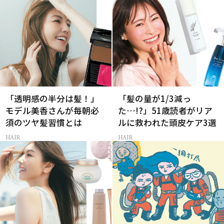
「透明感の半分は髪！」
「髪の量が1/3減っ
モデル美香さんが毎朝必
た…!?」51歳読者がリア
須のツヤ髪習慣とは
ルに救われた頭皮ケア3選
HAIR
HAIR