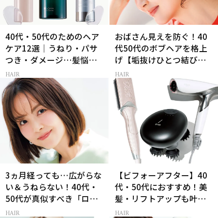
40代・50代のためのヘア
おばさん見えを防ぐ！40
ケア12選｜うねり・パサ
代50代のボブヘアを格上
つき・ダメージ…髪悩み
げ【垢抜けひとつ結び】
から選ぶベスコス受賞コ
のルール
HAIR
HAIR
スメ
3ヵ月経っても…広がらな
【ビフォーアフター】40
い＆うねらない！40代・
代・50代におすすめ！美
50代が真似すべき「ロー
髪・リフトアップも叶う
レイヤーボブ」
最新ヘアケア家電3選
HAIR
HAIR