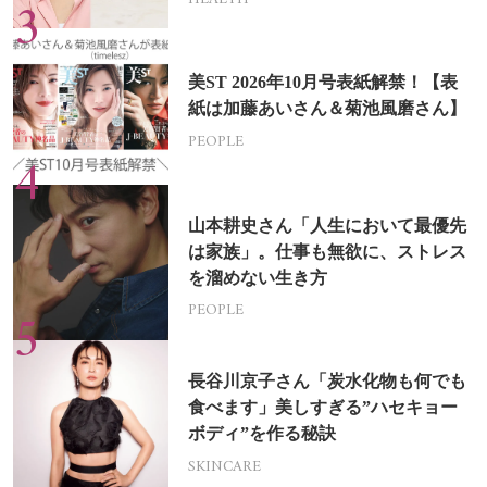
美ST 2026年10月号表紙解禁！【表
紙は加藤あいさん＆菊池風磨さん】
PEOPLE
山本耕史さん「人生において最優先
は家族」。仕事も無欲に、ストレス
を溜めない生き方
PEOPLE
長谷川京子さん「炭水化物も何でも
食べます」美しすぎる”ハセキョー
ボディ”を作る秘訣
SKINCARE