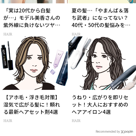
「実は20代から白髪
夏の髪…「やまんば＆落
が…」モデル美香さんの
ち武者」になってない？
紫外線に負けないツヤ美
40代・50代の髪悩みをレ
髪ケア
スキューする裏ワザ
HAIR
HAIR
【アホ毛・浮き毛対策】
うねり・広がりを即リセ
湿気で広がる髪に！頼れ
ット！大人におすすめの
る最新ヘアセット剤4選
ヘアアイロン4選
HAIR
HAIR
Recommended by