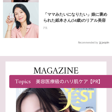
「ママみたいになりたい」娘に褒め
られた紙本さん(54歳)のリアル美容
PR
Recommended by
MAGAZINE
一生元気に！自愛ビューティ
Topics
美容医療級のハリ肌ケア
【PR】