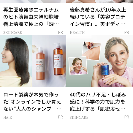
再生医療発想エテルナム
後藤真希さんが10年以上
のヒト臍帯由来幹細胞培
続けている「美容プロテ
養上清液で極上の「透明
イン習慣」。美ボディを
感ハリ肌」へ
支える朝ルーティンと
SKINCARE
HEALTH
PR
PR
は？
ロート製薬が本気で作っ
40代のハリ不足・しぼみ
た“オンラインでしか買え
感に！科学の力で肌力を
ない”大人のシャンプー＆
底上げする「肌密度セラ
トリートメントって？
ム」
HAIR
SKINCARE
PR
PR