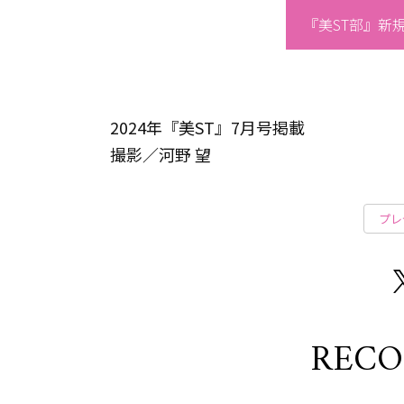
『美ST部』新
2024年『美ST』7月号掲載
撮影／河野 望
プレ
REC