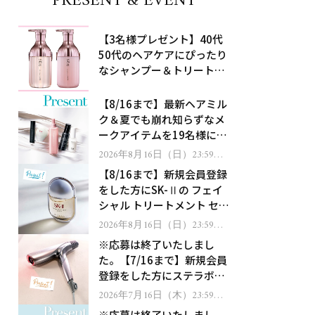
PRESENT & EVENT
【3名様プレゼント】40代
50代のヘアケアにぴったり
なシャンプー＆トリートメ
ントで、うねり悩みに対
処！
【8/16まで】最新ヘアミル
ク＆夏でも崩れ知らずなメ
ークアイテムを19名様にプ
レゼント！
2026年8月16日（日）23:59ま
で
【8/16まで】新規会員登録
をした方にSK-Ⅱの フェイ
シャル トリートメント セラ
ムをプレゼント！
2026年8月16日（日）23:59ま
で
※応募は終了いたしまし
た。【7/16まで】新規会員
登録をした方にステラボー
テのシャインリバース ヘア
2026年7月16日（木）23:59ま
で
ドライヤー ジュエルをプレ
※応募は終了いたしまし