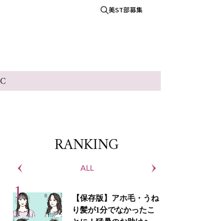
美ST部募集
IC
RANKING
ALL
S
【保存版】アホ毛・うね
り髪が1分でなかったこ