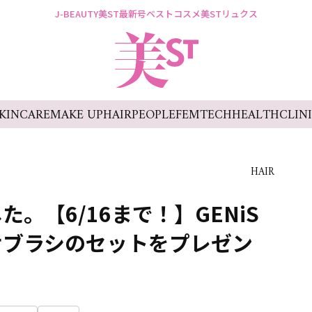
J-BEAUTY
美ST最新号
ベストコスメ
美STリュクス
KINCARE
MAKE UP
HAIR
PEOPLE
FEMTECH
HEALTH
CLIN
HAIR
。【6/16まで！】GENiS
サブラシのセットをプレゼン