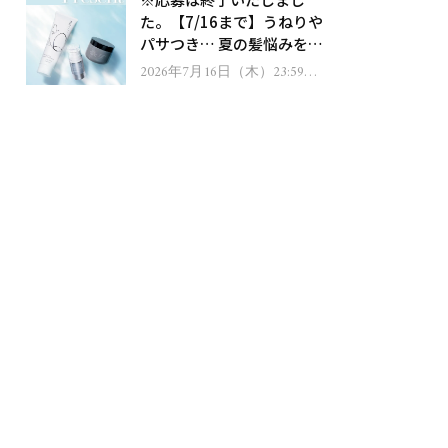
ゼント！
た。【7/16まで】うねりや
パサつき… 夏の髪悩みを解
消するヘアケアアイテムを
2026年7月16日（木）23:59ま
で
13名様にプレゼント！