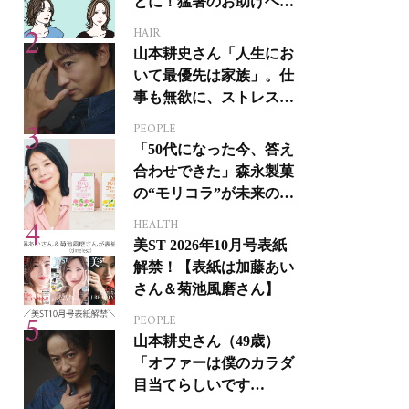
とに！猛暑のお助けヘア
アイテム16選
HAIR
山本耕史さん「人生にお
いて最優先は家族」。仕
事も無欲に、ストレスを
溜めない生き方
PEOPLE
「50代になった今、答え
合わせできた」森永製菓
の“モリコラ”が未来のキ
レイを連れてくる！
HEALTH
美ST 2026年10月号表紙
解禁！【表紙は加藤あい
さん＆菊池風磨さん】
PEOPLE
山本耕史さん（49歳）
「オファーは僕のカラダ
目当てらしいです
（笑）」全編英語ミュー