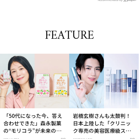
FEATURE
「50代になった今、答え
岩橋玄樹さんも太鼓判！
合わせできた」森永製菓
日本上陸した「クリニッ
の“モリコラ”が未来のキ
ク専売の美容医療級スキ
レイを連れてくる！
ンケア」