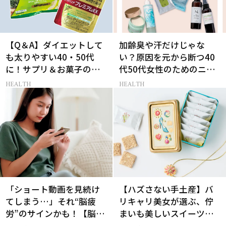
【Q＆A】ダイエットして
加齢臭や汗だけじゃな
も太りやすい40・50代
い？原因を元から断つ40
に！サプリ＆お菓子の選
代50代女性のためのニオ
び方
イケア
HEALTH
HEALTH
「ショート動画を見続け
【ハズさない手土産】バ
てしまう…」それ“脳疲
リキャリ美女が選ぶ、佇
労”のサインかも！【脳疲
まいも美しいスイーツギ
労が原因の行動6選】
フト3選