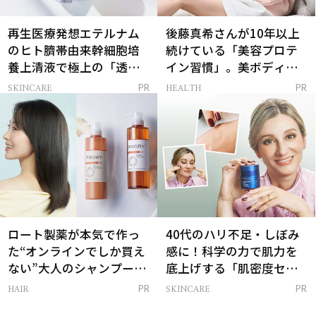
再生医療発想エテルナム
後藤真希さんが10年以上
のヒト臍帯由来幹細胞培
続けている「美容プロテ
養上清液で極上の「透明
イン習慣」。美ボディを
感ハリ肌」へ
支える朝ルーティンと
SKINCARE
HEALTH
PR
PR
は？
ロート製薬が本気で作っ
40代のハリ不足・しぼみ
た“オンラインでしか買え
感に！科学の力で肌力を
ない”大人のシャンプー＆
底上げする「肌密度セラ
トリートメントって？
ム」
HAIR
SKINCARE
PR
PR