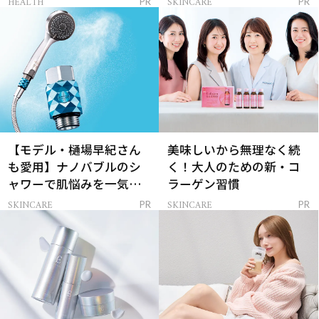
HEALTH
SKINCARE
PR
PR
【モデル・樋場早紀さん
美味しいから無理なく続
も愛用】ナノバブルのシ
く！大人のための新・コ
ャワーで肌悩みを一気に
ラーゲン習慣
解決
SKINCARE
SKINCARE
PR
PR