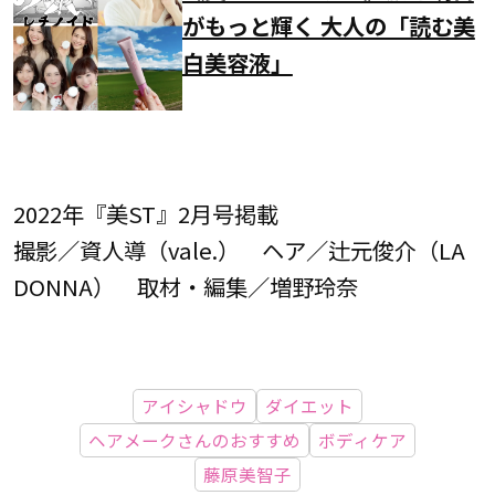
がもっと輝く 大人の「読む美
白美容液」
2022年『美ST』2月号掲載
撮影／資人導（vale.） ヘア／辻元俊介（LA
DONNA） 取材・編集／増野玲奈
アイシャドウ
ダイエット
ヘアメークさんのおすすめ
ボディケア
藤原美智子