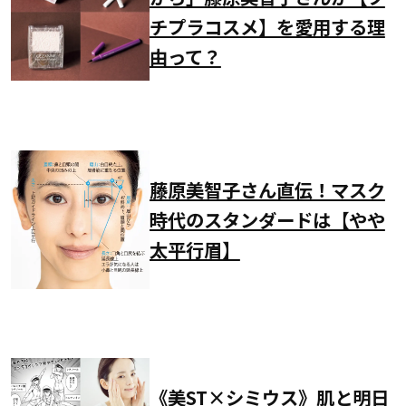
チプラコスメ】を愛用する理
由って？
藤原美智子さん直伝！マスク
時代のスタンダードは【やや
太平行眉】
《美ST×シミウス》肌と明日