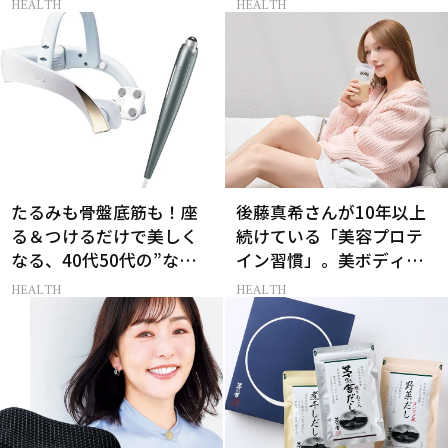
HEALTH
HEALTH
たるみも骨盤底筋も！座
後藤真希さんが10年以上
る＆つけるだけで美しく
続けている「美容プロテ
なる、40代50代の”なが
イン習慣」。美ボディを
ら美容家電”
支える朝ルーティンと
HEALTH
HEALTH
は？