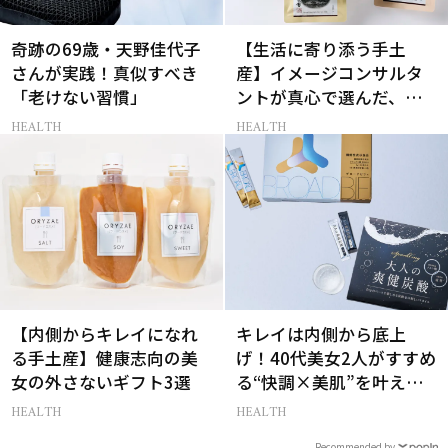
奇跡の69歳・天野佳代子
【生活に寄り添う手土
さんが実践！真似すべき
産】イメージコンサルタ
「老けない習慣」
ントが真心で選んだ、相
手に本当に喜ばれるギフ
HEALTH
HEALTH
ト3選
【内側からキレイになれ
キレイは内側から底上
る手土産】健康志向の美
げ！40代美女2人がすすめ
女の外さないギフト3選
る“快調×美肌”を叶える
胃腸ケアアイテム
HEALTH
HEALTH
Recommended by