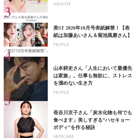
HEALTH
美ST 2026年10月号表紙解禁！【表
紙は加藤あいさん＆菊池風磨さん】
PEOPLE
山本耕史さん「人生において最優先
は家族」。仕事も無欲に、ストレス
を溜めない生き方
PEOPLE
長谷川京子さん「炭水化物も何でも
食べます」美しすぎる”ハセキョー
ボディ”を作る秘訣
SKINCARE