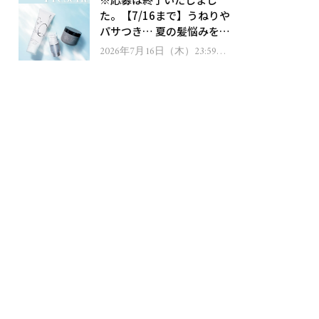
ゼント！
た。【7/16まで】うねりや
パサつき… 夏の髪悩みを解
消するヘアケアアイテムを
2026年7月16日（木）23:59ま
で
13名様にプレゼント！