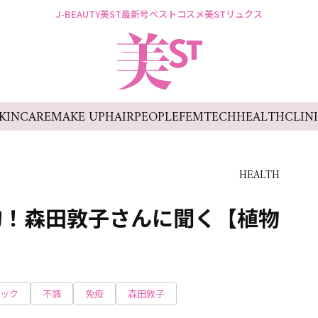
J-BEAUTY
美ST最新号
ベストコスメ
美STリュクス
KINCARE
MAKE UP
HAIR
PEOPLE
FEMTECH
HEALTH
CLIN
HEALTH
的！森田敦子さんに聞く【植物
ック
不調
免疫
森田敦子