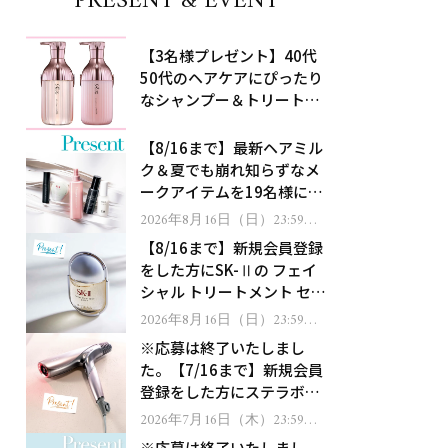
PRESENT & EVENT
【3名様プレゼント】40代
50代のヘアケアにぴったり
なシャンプー＆トリートメ
ントで、うねり悩みに対
処！
【8/16まで】最新ヘアミル
ク＆夏でも崩れ知らずなメ
ークアイテムを19名様にプ
レゼント！
2026年8月16日（日）23:59ま
で
【8/16まで】新規会員登録
をした方にSK-Ⅱの フェイ
シャル トリートメント セラ
ムをプレゼント！
2026年8月16日（日）23:59ま
で
※応募は終了いたしまし
た。【7/16まで】新規会員
登録をした方にステラボー
テのシャインリバース ヘア
2026年7月16日（木）23:59ま
で
ドライヤー ジュエルをプレ
※応募は終了いたしまし