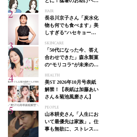
とに！猛暑のお助けヘア
アイテム16選
HAIR
長谷川京子さん「炭水化
物も何でも食べます」美
しすぎる”ハセキョーボ
ディ”を作る秘訣
SKINCARE
「50代になった今、答え
合わせできた」森永製菓
の“モリコラ”が未来のキ
レイを連れてくる！
HEALTH
美ST 2026年10月号表紙
解禁！【表紙は加藤あい
さん＆菊池風磨さん】
PEOPLE
山本耕史さん「人生にお
いて最優先は家族」。仕
事も無欲に、ストレスを
溜めない生き方