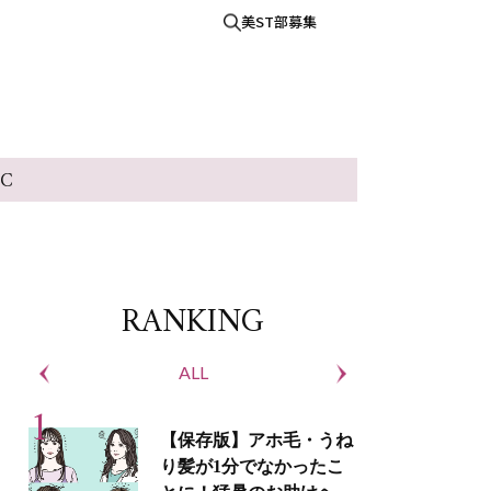
美ST部募集
IC
RANKING
ALL
S
【保存版】アホ毛・うね
り髪が1分でなかったこ