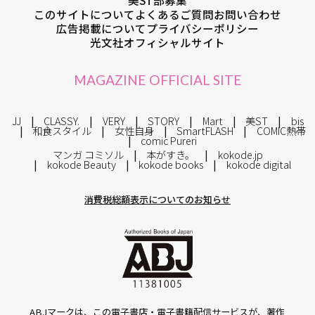
美ST部募集
このサイトについて
よくあるご質問
お問い合わせ
広告掲載について
プライバシーポリシー
光文社オフィシャルサイト
MAGAZINE OFFICIAL SITE
JJ
CLASSY.
VERY
STORY
Mart
美ST
bis
和食スタイル
女性自身
SmartFLASH
COMIC熱帯
comic Pureri
マンガ コミソル
本がすき。
kokode.jp
kokode Beauty
kokode books
kokode digital
消費税総額表示についてのお知らせ
ABJマークは、この電子書店・電子書籍配信サービスが、著作