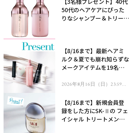
【3名様プレゼント】40代
50代のヘアケアにぴった
りなシャンプー＆トリート
メントで、うねり悩みに対
処！
【8/16まで】最新ヘアミ
ルク＆夏でも崩れ知らずな
メークアイテムを19名様
にプレゼント！
2026年8月16日（日）23:59ま
で
【8/16まで】新規会員登
録をした方にSK-Ⅱの フェ
イシャル トリートメント
セラムをプレゼント！