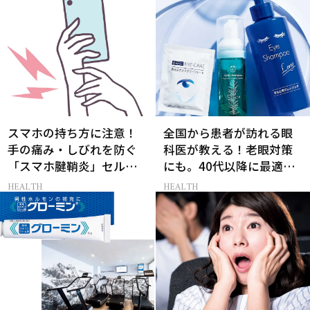
スマホの持ち方に注意！
全国から患者が訪れる眼
手の痛み・しびれを防ぐ
科医が教える！老眼対策
「スマホ腱鞘炎」セルフ
にも。40代以降に最適な
ケア5選【薬剤師監修】
アイケア習慣
HEALTH
HEALTH