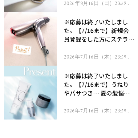
2026年8月16日（日）23:59ま
で
※応募は終了いたしまし
た。【7/16まで】新規会
員登録をした方にステラボ
ーテのシャインリバース
ヘアドライヤー ジュエル
2026年7月16日（木）23:59ま
で
をプレゼント！
※応募は終了いたしまし
た。【7/16まで】うねり
やパサつき… 夏の髪悩み
を解消するヘアケアアイテ
ムを13名様にプレゼン
2026年7月16日（木）23:59ま
で
ト！