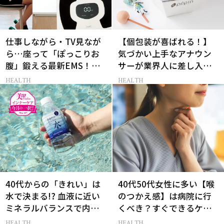
仕事しながら・TV見なが
【個包装が喜ばれる！】
ら…座って「ぽっこりお
気づかい上手なアナウン
腹」鍛える最新EMS！更
サーが業界人に差し入れ
年期対策にも◎
る、気の利いた手土産3選
HEALTH
HEALTH
40代からの「きれい」は
40代50代女性に多い【喉
水で決まる!? 血液に近い
のつかえ感】は病院に行
ミネラルバランスで内側
くべき？すぐできるケア5
から整う！
選も！
HEALTH
HEALTH