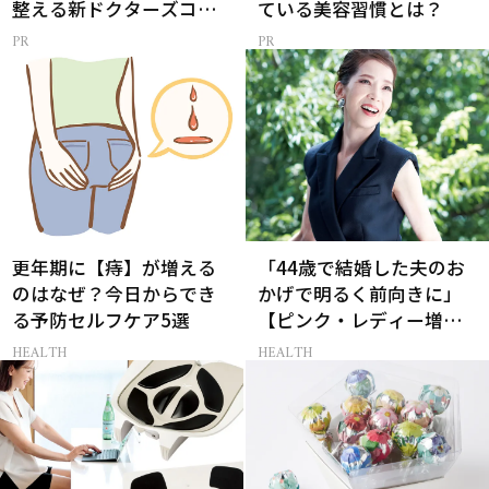
整える新ドクターズコス
ている美容習慣とは？
メ
更年期に【痔】が増える
「44歳で結婚した夫のお
のはなぜ？今日からでき
かげで明るく前向きに」
る予防セルフケア5選
【ピンク・レディー増田
惠子さん】今も続けるル
HEALTH
HEALTH
ーティン