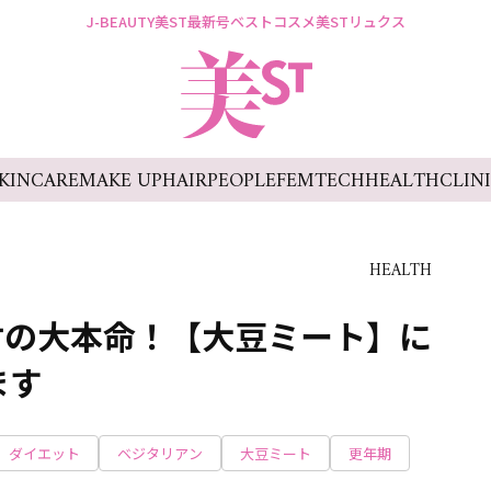
J-BEAUTY
美ST最新号
ベストコスメ
美STリュクス
KINCARE
MAKE UP
HAIR
PEOPLE
FEMTECH
HEALTH
CLIN
HEALTH
材の大本命！【大豆ミート】に
ます
ダイエット
ベジタリアン
大豆ミート
更年期