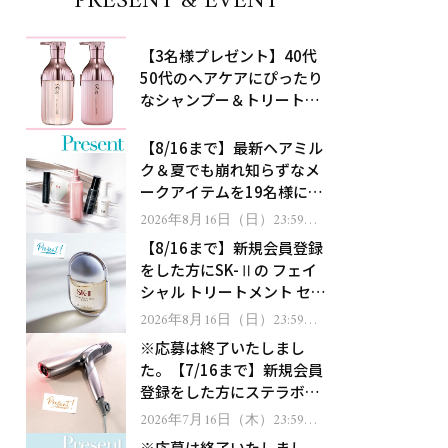
PRESENT & EVENT
【3名様プレゼント】40代
50代のヘアケアにぴったり
なシャンプー＆トリートメ
ントで、うねり悩みに対
処！
【8/16まで】最新ヘアミル
ク＆夏でも崩れ知らずなメ
ークアイテムを19名様にプ
レゼント！
2026年8月16日（日）23:59ま
で
【8/16まで】新規会員登録
をした方にSK-Ⅱの フェイ
シャル トリートメント セラ
ムをプレゼント！
2026年8月16日（日）23:59ま
で
※応募は終了いたしまし
た。【7/16まで】新規会員
登録をした方にステラボー
テのシャインリバース ヘア
2026年7月16日（木）23:59ま
で
ドライヤー ジュエルをプレ
※応募は終了いたしまし