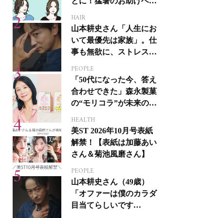
とに！猛暑のお助けヘア
アイテム16選
HAIR
山本耕史さん「人生にお
いて最優先は家族」。仕
事も無欲に、ストレスを
溜めない生き方
PEOPLE
「50代になった今、答え
合わせできた」森永製菓
の“モリコラ”が未来のキ
レイを連れてくる！
HEALTH
美ST 2026年10月号表紙
解禁！【表紙は加藤あい
さん＆菊池風磨さん】
PEOPLE
山本耕史さん（49歳）
「オファーは僕のカラダ
目当てらしいです
（笑）」全編英語ミュー