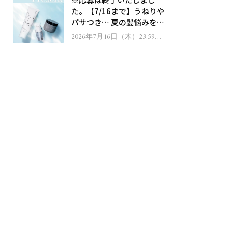
ゼント！
た。【7/16まで】うねりや
パサつき… 夏の髪悩みを解
消するヘアケアアイテムを
2026年7月16日（木）23:59ま
で
13名様にプレゼント！