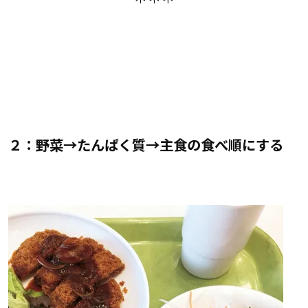
２：野菜→たんぱく質→主食の食べ順にする