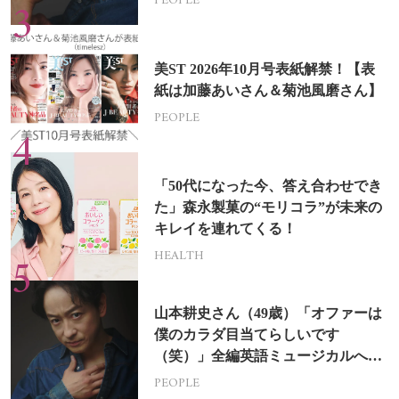
PEOPLE
美ST 2026年10月号表紙解禁！【表
紙は加藤あいさん＆菊池風磨さん】
PEOPLE
「50代になった今、答え合わせでき
た」森永製菓の“モリコラ”が未来の
キレイを連れてくる！
HEALTH
山本耕史さん（49歳）「オファーは
僕のカラダ目当てらしいです
（笑）」全編英語ミュージカルへの
挑戦
PEOPLE