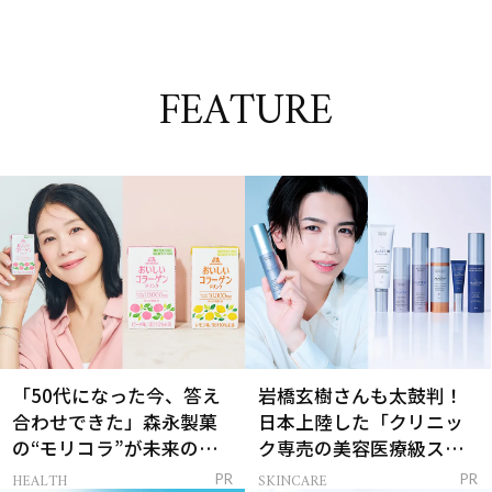
FEATURE
「50代になった今、答え
岩橋玄樹さんも太鼓判！
合わせできた」森永製菓
日本上陸した「クリニッ
の“モリコラ”が未来のキ
ク専売の美容医療級スキ
レイを連れてくる！
ンケア」
HEALTH
SKINCARE
PR
PR