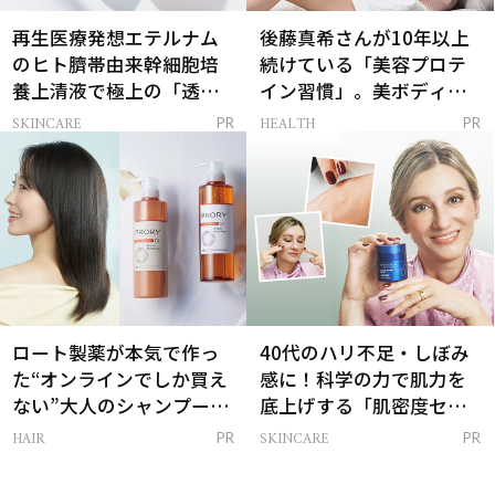
再生医療発想エテルナム
後藤真希さんが10年以上
のヒト臍帯由来幹細胞培
続けている「美容プロテ
養上清液で極上の「透明
イン習慣」。美ボディを
感ハリ肌」へ
支える朝ルーティンと
SKINCARE
HEALTH
PR
PR
は？
ロート製薬が本気で作っ
40代のハリ不足・しぼみ
た“オンラインでしか買え
感に！科学の力で肌力を
ない”大人のシャンプー＆
底上げする「肌密度セラ
トリートメントって？
ム」
HAIR
SKINCARE
PR
PR