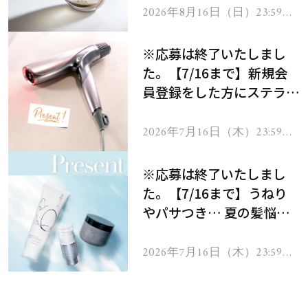
2026年8月16日（日）23:59ま
で
※応募は終了いたしまし
た。【7/16まで】新規会
員登録をした方にステラボ
ーテのシャインリバース
ヘアドライヤー ジュエル
2026年7月16日（木）23:59ま
で
をプレゼント！
※応募は終了いたしまし
た。【7/16まで】うねり
やパサつき… 夏の髪悩み
を解消するヘアケアアイテ
ムを13名様にプレゼン
2026年7月16日（木）23:59ま
で
ト！