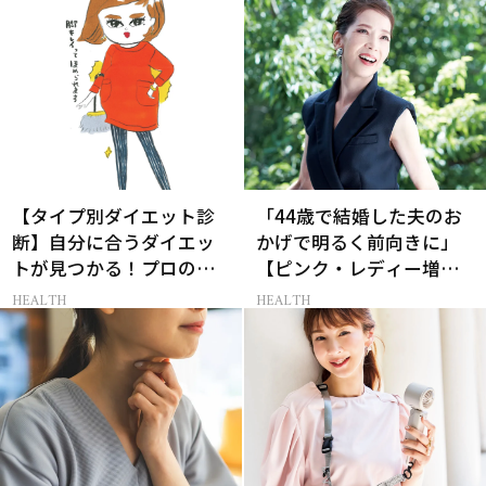
修］
【タイプ別ダイエット診
「44歳で結婚した夫のお
断】自分に合うダイエッ
かげで明るく前向きに」
トが見つかる！プロの教
【ピンク・レディー増田
える体質別ダイエット方
惠子さん】今も続けるル
HEALTH
HEALTH
法
ーティン