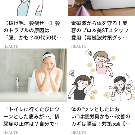
【抜け毛、髪痩せ…】髪
電磁波から体を守る！美
のトラブルの原因は
容のプロ＆美STスタッフ
「腸」かも？40代50代に
愛用【電磁波対策グッ
腸活がおすすめな理由
ズ】13選
HEALTH
HEALTH
［医師監修］
「トイレに行くたびにツ
体の“ツンとしたにお
ーンとした痛みが…」排
い”は疲労臭かも…改善の
尿痛の正体は？自分でで
カギは腸活！対策5選【医
きるケア法５選［医師監
師監修】
HEALTH
HEALTH