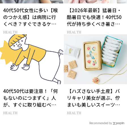
40代50代女性に多い【喉
【2026年最新】猛暑日・
のつかえ感】は病院に行
酷暑日でも快適！40代50
くべき？すぐできるケア5
代が持ち歩くべき暑さ対
選も！
策グッズ
HEALTH
HEALTH
40代50代は要注意！「何
【ハズさない手土産】バ
もないのにつまずく」人
リキャリ美女が選ぶ、佇
が、すぐに取り組むべき
まいも美しいスイーツギ
こと5選［医師監修］
フト3選
HEALTH
HEALTH
Recommended by