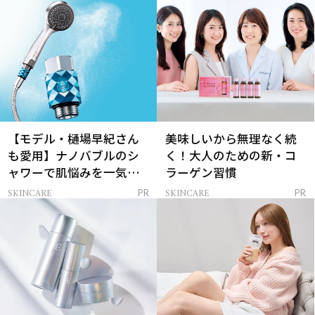
【モデル・樋場早紀さん
美味しいから無理なく続
も愛用】ナノバブルのシ
く！大人のための新・コ
ャワーで肌悩みを一気に
ラーゲン習慣
解決
SKINCARE
SKINCARE
PR
PR