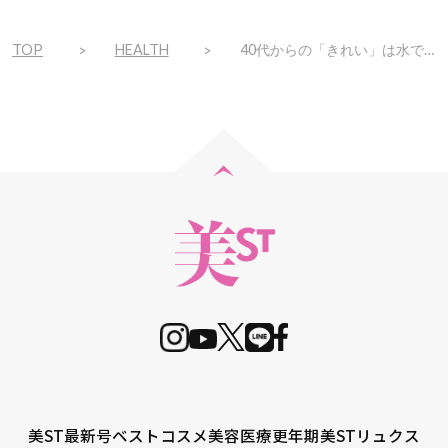
TOP
HEALTH
40代からの「きれい」は水で決まる!? 血液に近いミネラルバランスで内側から整う！
美ST最新号
ベストコスメ
美容医療
更年期
美STリュクス