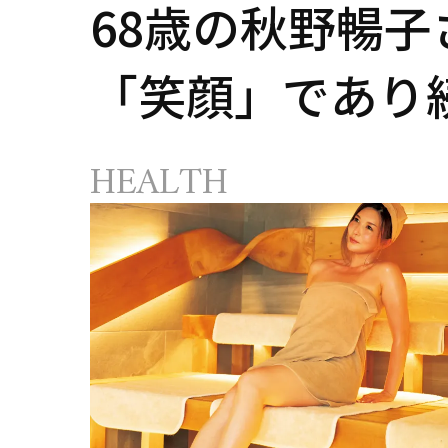
68歳の秋野暢子
「笑顔」であり
由
HEALTH