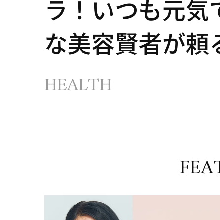
ラ！いつも元気
な美容賢者が頼
サプリ」7選
HEALTH
FEA