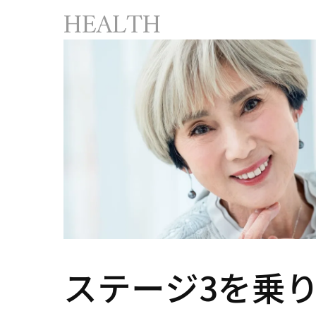
監修
HEALTH
ステージ3を乗