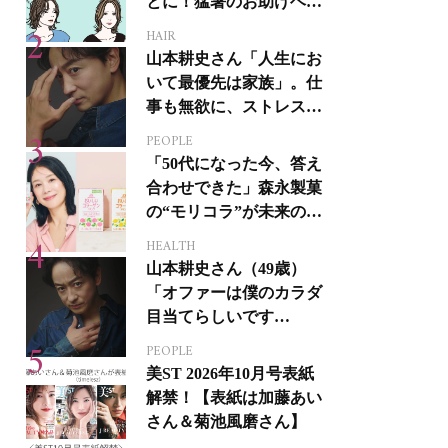
とに！猛暑のお助けヘア
アイテム16選
HAIR
山本耕史さん「人生にお
いて最優先は家族」。仕
事も無欲に、ストレスを
溜めない生き方
PEOPLE
「50代になった今、答え
合わせできた」森永製菓
の“モリコラ”が未来のキ
レイを連れてくる！
HEALTH
山本耕史さん（49歳）
「オファーは僕のカラダ
目当てらしいです
（笑）」全編英語ミュー
PEOPLE
ジカルへの挑戦
美ST 2026年10月号表紙
解禁！【表紙は加藤あい
さん＆菊池風磨さん】