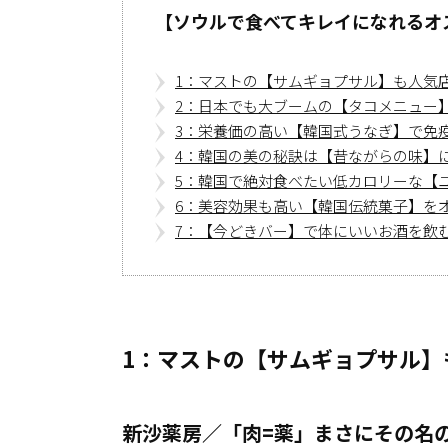
【ソウルで食べてキレイになれるオス
1：マストの【サムギョプサル】も人気
2：日本でも大ブームの【タコメニュー
3：栄養価の高い【韓国式うなぎ】で免
4：韓国の美の秘訣は【昔ながらの味】
5：韓国で絶対食べたい低カロリーな【
6：美容効果も高い【韓国伝統菓子】を
7：【今どきバー】で体にいいお酒を飲
1：マストの【サムギョプサル】
新沙薬房／「肉=薬」まさにその名