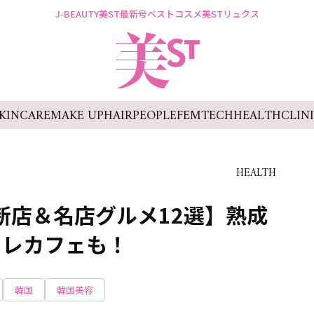
J-BEAUTY
美ST最新号
ベストコスメ
美STリュクス
KINCARE
MAKE UP
HAIR
PEOPLE
FEMTECH
HEALTH
CLIN
HEALTH
の新店＆名店グルメ12選】熟成
ャレカフェも！
韓国
韓国美容