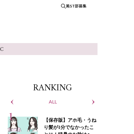
美ST部募集
IC
RANKING
ALL
S
【保存版】アホ毛・うね
り髪が1分でなかったこ