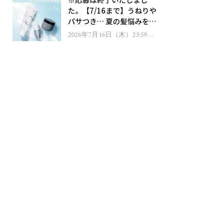
ゼント！
た。【7/16まで】うねりや
パサつき… 夏の髪悩みを解
消するヘアケアアイテムを
2026年7月16日（木）23:59ま
で
13名様にプレゼント！