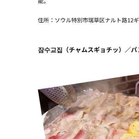
能。
住所：ソウル特別市瑞草区ナルト路12ギ
잠수교집（チャムスギョチッ）／パ