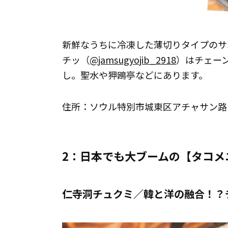
新鮮なうちに冷凍した薄切りタイプのサム
チッ（
@jamsugyojib_2918
）はチェー
し。聖水や狎鴎亭などにあります。
住所：ソウル特別市城東区アチャサン路1
2：日本でも大ブームの【タコメ
仁寺洞チュクミ／韓と洋の融合！？