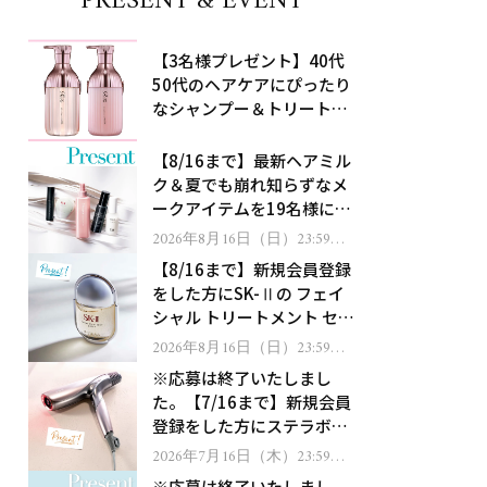
PRESENT & EVENT
【3名様プレゼント】40代
50代のヘアケアにぴったり
なシャンプー＆トリートメ
ントで、うねり悩みに対
処！
【8/16まで】最新ヘアミル
ク＆夏でも崩れ知らずなメ
ークアイテムを19名様にプ
レゼント！
2026年8月16日（日）23:59ま
で
【8/16まで】新規会員登録
をした方にSK-Ⅱの フェイ
シャル トリートメント セラ
ムをプレゼント！
2026年8月16日（日）23:59ま
で
※応募は終了いたしまし
た。【7/16まで】新規会員
登録をした方にステラボー
テのシャインリバース ヘア
2026年7月16日（木）23:59ま
で
ドライヤー ジュエルをプレ
※応募は終了いたしまし