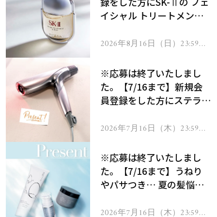
録をした方にSK-Ⅱの フェ
イシャル トリートメント
セラムをプレゼント！
2026年8月16日（日）23:59ま
で
※応募は終了いたしまし
た。【7/16まで】新規会
員登録をした方にステラボ
ーテのシャインリバース
ヘアドライヤー ジュエル
2026年7月16日（木）23:59ま
で
をプレゼント！
※応募は終了いたしまし
た。【7/16まで】うねり
やパサつき… 夏の髪悩み
を解消するヘアケアアイテ
ムを13名様にプレゼン
2026年7月16日（木）23:59ま