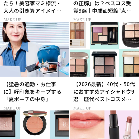
たら！美容家マミ様流・
の正解」は？ベスコス受
大人の引き算アイメイク
賞9選｜中顔面短縮“点置
術
き”メイク法も
MAKE UP
MAKE UP
【猛暑の通勤・お仕事
【2026最新】40代・50代
に】好印象をキープする
におすすめアイシャドウ9
「夏ポーチの中身」
選｜歴代ベストコスメ受
賞まとめ
MAKE UP
MAKE UP