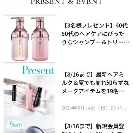
PRESENT & EVENT
【3名様プレゼント】40代
50代のヘアケアにぴった
りなシャンプー＆トリート
メントで、うねり悩みに対
処！
【8/16まで】最新ヘアミ
ルク＆夏でも崩れ知らずな
メークアイテムを19名様
にプレゼント！
2026年8月16日（日）23:59ま
で
【8/16まで】新規会員登