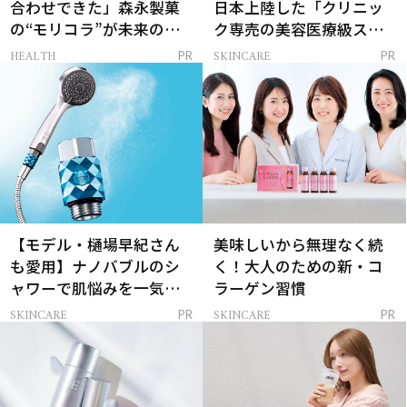
合わせできた」森永製菓
日本上陸した「クリニッ
の“モリコラ”が未来のキ
ク専売の美容医療級スキ
レイを連れてくる！
ンケア」
HEALTH
SKINCARE
PR
PR
【モデル・樋場早紀さん
美味しいから無理なく続
も愛用】ナノバブルのシ
く！大人のための新・コ
ャワーで肌悩みを一気に
ラーゲン習慣
解決
SKINCARE
SKINCARE
PR
PR