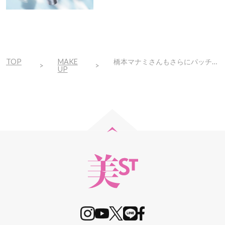
で
ト！
TOP
MAKE
橋本マナミさんもさらにパッチリ♡【グリッターシャドウ】で40代のちんまり目解消！
UP