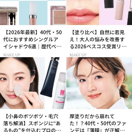
【2026年最新】40代・50
【塗り比べ】自然に若見
代におすすめシングルア
え！大人の悩みを改善す
イシャドウ6選｜歴代ベス
る2026ベスコス受賞リッ
トコスメ受賞まとめ
プTOP3
MAKE UP
MAKE UP
【小鼻のボツボツ・毛穴
厚塗りだから崩れて
落ち解消】スポンジに“あ
た！？40代・50代のファ
るもの”を仕込むプロの超
ンデは『薄膜』が正解で