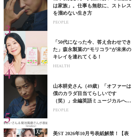
は家族」。仕事も無欲に、ストレス
を溜めない生き方
PEOPLE
「50代になった今、答え合わせでき
た」森永製菓の“モリコラ”が未来の
キレイを連れてくる！
HEALTH
山本耕史さん（49歳）「オファーは
僕のカラダ目当てらしいです
（笑）」全編英語ミュージカルへの
挑戦
PEOPLE
美ST 2026年10月号表紙解禁！【表