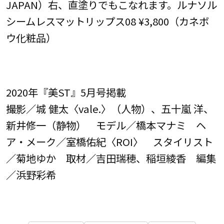
JAPAN）右、直塗りでもこなれます。ルナソル
シームレスマットリップス08 ¥3,800（カネボ
ウ化粧品）
2020年『美ST』5月号掲載
撮影／城 健太〈vale.〉（人物）、五十嵐 洋、
新井修一（静物） モデル／橋本マナミ ヘ
ア・メーク／室橋佑紀〈ROI〉 スタイリスト
／菊地ゆか 取材／吉田瑞穂、稲垣綾香 編集
／浜野彩希