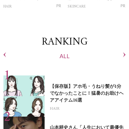
トリートメントって？
ム」
HAIR
SKINCARE
PR
PR
RANKING
ALL
【保存版】アホ毛・うねり髪が1分
でなかったことに！猛暑のお助けヘ
アアイテム16選
HAIR
山本耕史さん「人生において最優先