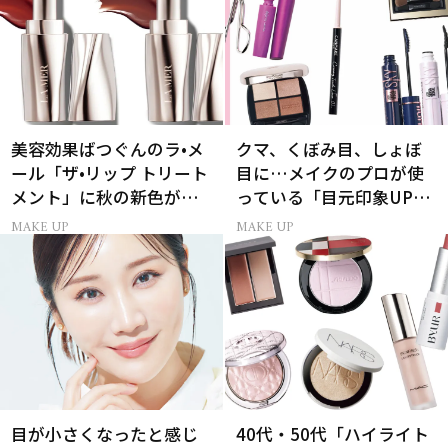
美容効果ばつぐんのラ•メ
クマ、くぼみ目、しょぼ
ール「ザ•リップ トリート
目に…メイクのプロが使
メント」に秋の新色がお
っている「目元印象UP」
目見え！
のレスキューコスメ11選
MAKE UP
MAKE UP
目が小さくなったと感じ
40代・50代「ハイライト