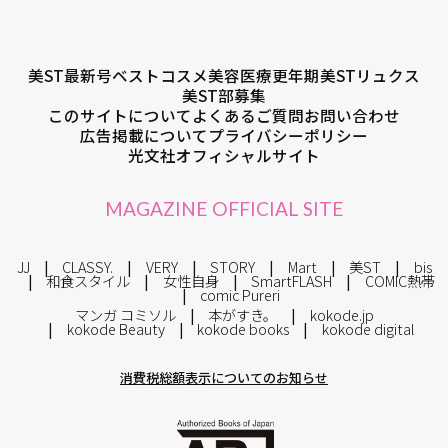
美ST最新号
ベストコスメ
美容医療
更年期
美STリュクス
美ST部募集
このサイトについて
よくあるご質問
お問い合わせ
広告掲載について
プライバシーポリシー
光文社オフィシャルサイト
MAGAZINE OFFICIAL SITE
JJ
CLASSY.
VERY
STORY
Mart
美ST
bis
和食スタイル
女性自身
SmartFLASH
COMIC熱帯
comic Pureri
マンガ コミソル
本がすき。
kokode.jp
kokode Beauty
kokode books
kokode digital
消費税総額表示についてのお知らせ