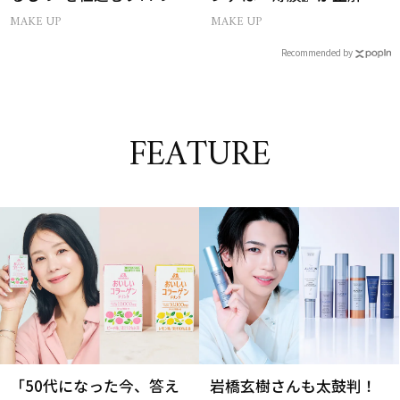
簡単メイクテク
した
MAKE UP
MAKE UP
Recommended by
FEATURE
「50代になった今、答え
岩橋玄樹さんも太鼓判！