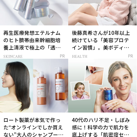
再生医療発想エテルナム
後藤真希さんが10年以上
のヒト臍帯由来幹細胞培
続けている「美容プロテ
養上清液で極上の「透明
イン習慣」。美ボディを
感ハリ肌」へ
支える朝ルーティンと
SKINCARE
HEALTH
PR
PR
は？
ロート製薬が本気で作っ
40代のハリ不足・しぼみ
た“オンラインでしか買え
感に！科学の力で肌力を
ない”大人のシャンプー＆
底上げする「肌密度セラ