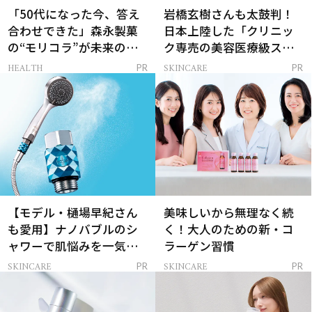
「50代になった今、答え
岩橋玄樹さんも太鼓判！
合わせできた」森永製菓
日本上陸した「クリニッ
の“モリコラ”が未来のキ
ク専売の美容医療級スキ
レイを連れてくる！
ンケア」
HEALTH
SKINCARE
PR
PR
【モデル・樋場早紀さん
美味しいから無理なく続
も愛用】ナノバブルのシ
く！大人のための新・コ
ャワーで肌悩みを一気に
ラーゲン習慣
解決
SKINCARE
SKINCARE
PR
PR