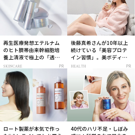
再生医療発想エテルナム
後藤真希さんが10年以上
のヒト臍帯由来幹細胞培
続けている「美容プロテ
養上清液で極上の「透明
イン習慣」。美ボディを
感ハリ肌」へ
支える朝ルーティンと
SKINCARE
HEALTH
PR
PR
は？
ロート製薬が本気で作っ
40代のハリ不足・しぼみ