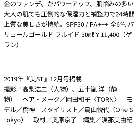
金のファンデ〟がパワーアップ。肌悩みの多い
大人の肌でも圧倒的な保湿力と補整力で24時間
上質な美しさが持続。SPF30 / PA+++ 全6色 パ
リュールゴールド フルイド 30㎖￥11,400（ゲ
ラン）
2019年『美ST』12月号掲載
撮影／高梨浩二（人物）、五十嵐 洋（静
物） ヘア・メーク／岡田和子〈TORN〉 モ
デル／樹神 スタイリスト／鳥山悦代（One 8
tokyo） 取材／奥原京子 編集／漢那美由紀