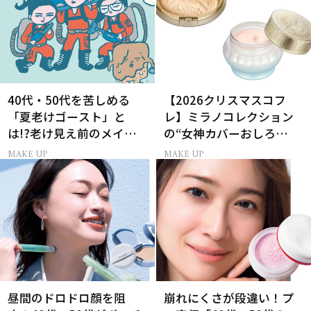
40代・50代を苦しめる
【2026クリスマスコフ
「夏老けゴースト」と
レ】ミラノコレクション
は!?老け見え前のメイク
の“女神カバーおしろ
くずれ＆くすみ対策
い”で主役に！
MAKE UP
MAKE UP
昼間のドロドロ顔を阻
崩れにくさが段違い！プ