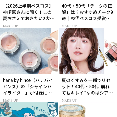
【2026上半期ベスコス】
40代・50代「チークの正
神崎恵さんに聞く！この
解」は？おすすめチーク9
夏おさえておきたい2大メ
選｜歴代ベスコス受賞ま
イクトレンド
とめ＆正しい使い方
MAKE UP
MAKE UP
hana by hince（ハナバイ
夏のくすみを一瞬でリセ
ヒンス）の「シャインハ
ット！40代・50代“崩れ
イライター」が付録に！
てもキレイ”なのはシアー
美ST2026年9月号付録情
ピンクの目元
MAKE UP
MAKE UP
報