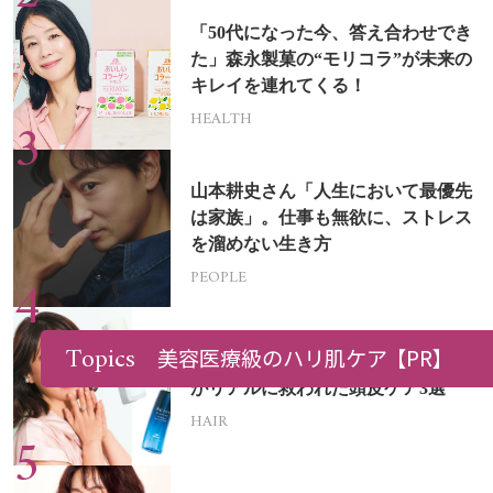
「50代になった今、答え合わせでき
た」森永製菓の“モリコラ”が未来の
キレイを連れてくる！
HEALTH
山本耕史さん「人生において最優先
は家族」。仕事も無欲に、ストレス
を溜めない生き方
PEOPLE
Topics
美容医療級のハリ肌ケア
【PR】
「髪の量が1/3減った…!?」51歳読者
がリアルに救われた頭皮ケア3選
HAIR