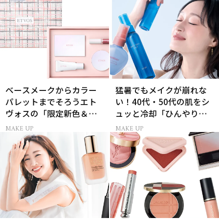
ベースメークからカラー
猛暑でもメイクが崩れな
パレットまでそろうエト
い！40代・50代の肌をシ
ヴォスの「限定新色＆復
ュッと冷却「ひんやりミ
刻カラー」コフレ
スト」
MAKE UP
MAKE UP