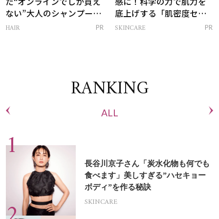
た“オンラインでしか買え
感に！科学の力で肌力を
ない”大人のシャンプー＆
底上げする「肌密度セラ
トリートメントって？
ム」
HAIR
SKINCARE
PR
PR
RANKING
ALL
長谷川京子さん「炭水化物も何でも
食べます」美しすぎる”ハセキョー
ボディ”を作る秘訣
SKINCARE