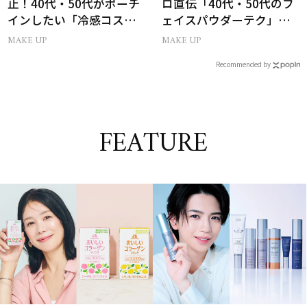
止！40代・50代がポーチ
ロ直伝「40代・50代のフ
インしたい「冷感コス
ェイスパウダーテク」お
メ」5選
粉の選び方・塗り方Q&A
MAKE UP
MAKE UP
Recommended by
FEATURE