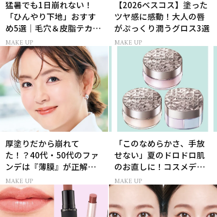
猛暑でも1日崩れない！
【2026ベスコス】塗った
「ひんやり下地」おすす
ツヤ感に感動！大人の唇
め5選｜毛穴＆皮脂テカリ
がぷっくり潤うグロス3選
対策
MAKE UP
MAKE UP
厚塗りだから崩れて
「このなめらかさ、手放
た！？40代・50代のファ
せない」夏のドロドロ肌
ンデは『薄膜』が正解で
のお直しに！コスメデコ
した
ルテのパウダーが想像以
MAKE UP
MAKE UP
上に優秀