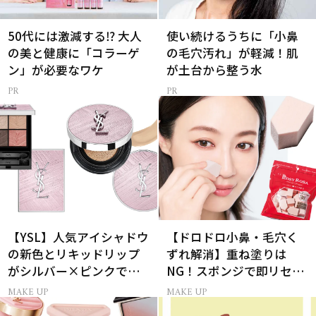
50代には激減する⁉ 大人
使い続けるうちに「小鼻
の美と健康に「コラーゲ
の毛穴汚れ」が軽減！肌
ン」が必要なワケ
が土台から整う水
【YSL】人気アイシャドウ
【ドロドロ小鼻・毛穴く
の新色とリキッドリップ
ずれ解消】重ね塗りは
がシルバー×ピンクで輝
NG！スポンジで即リセッ
く限定パッケージで登
トするプロ技
MAKE UP
MAKE UP
場！