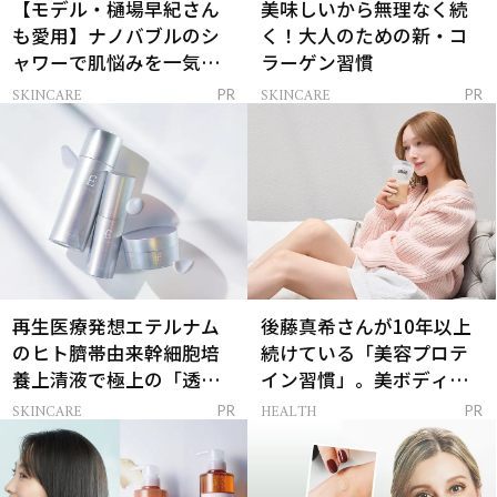
【モデル・樋場早紀さん
美味しいから無理なく続
も愛用】ナノバブルのシ
く！大人のための新・コ
ャワーで肌悩みを一気に
ラーゲン習慣
解決
SKINCARE
SKINCARE
PR
PR
再生医療発想エテルナム
後藤真希さんが10年以上
のヒト臍帯由来幹細胞培
続けている「美容プロテ
養上清液で極上の「透明
イン習慣」。美ボディを
感ハリ肌」へ
支える朝ルーティンと
SKINCARE
HEALTH
PR
PR
は？