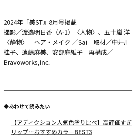
2024年『美ST』8月号掲載
撮影／渡邉明日香（A-1）〈人物〉、五十嵐 洋
〈静物〉 ヘア・メイク ／Sai 取材／中井川
桂子、遠藤麻美、安部麻維子 再構成／
Bravoworks,Inc.
◆あわせて読みたい
【アディクション人気色塗り比べ】高評価すぎ
リップ…おすすめカラーBEST3