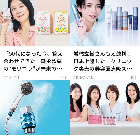
「50代になった今、答え
岩橋玄樹さんも太鼓判！
合わせできた」森永製菓
日本上陸した「クリニッ
の“モリコラ”が未来のキ
ク専売の美容医療級スキ
レイを連れてくる！
ンケア」
HEALTH
SKINCARE
PR
PR