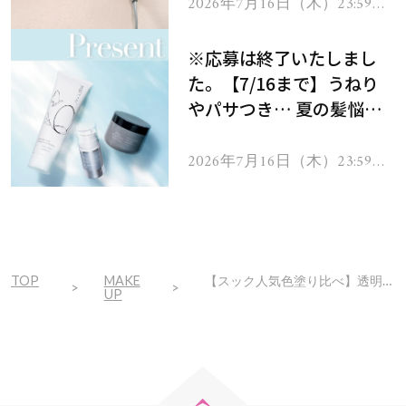
ヘアドライヤー ジュエル
2026年7月16日（木）23:59ま
で
をプレゼント！
※応募は終了いたしまし
た。【7/16まで】うねり
やパサつき… 夏の髪悩み
を解消するヘアケアアイテ
ムを13名様にプレゼン
2026年7月16日（木）23:59ま
で
ト！
TOP
MAKE
【スック人気色塗り比べ】透明感高すぎリップ…おすすめカラーBEST3
UP