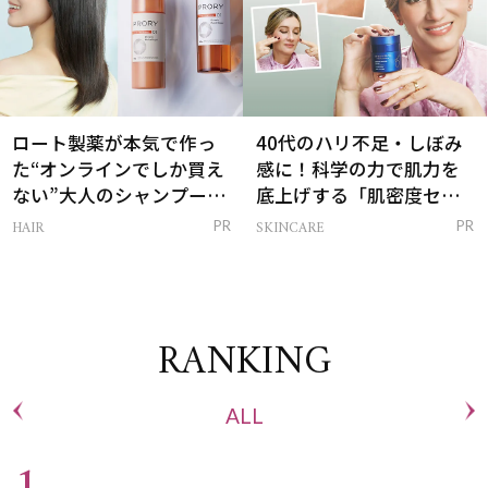
ロート製薬が本気で作っ
40代のハリ不足・しぼみ
た“オンラインでしか買え
感に！科学の力で肌力を
ない”大人のシャンプー＆
底上げする「肌密度セラ
トリートメントって？
ム」
HAIR
SKINCARE
PR
PR
RANKING
ALL