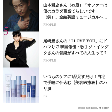
山本耕史さん（49歳）「オファーは
僕のカラダ目当てらしいです
（笑）」全編英語ミュージカルへの
挑戦
PEOPLE
尾崎豊さんの「I LOVE YOU」にド
ハマり♡ 韓国俳優・歌手ソ・イング
クさんの音楽がすべての人生って？
PEOPLE
いつものケアに1品足すだけ！自宅
で手軽に仕込む【美容医療級】のハ
リ肌
PR
Recommended by