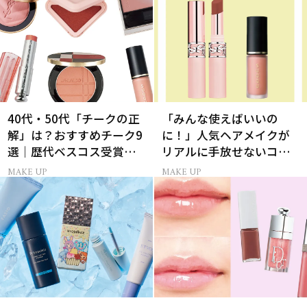
40代・50代「チークの正
「みんな使えばいいの
解」は？おすすめチーク9
に！」人気ヘアメイクが
選｜歴代ベスコス受賞ま
リアルに手放せないコス
とめ＆正しい使い方
メ
MAKE UP
MAKE UP