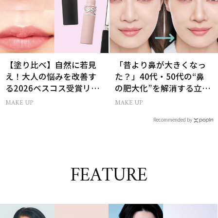
【塗り比べ】自然に若見
「昔より鼻が大きくなっ
え！大人の悩みを改善す
た？」40代・50代の“鼻
る2026ベスコス受賞リッ
の肥大化”を解消する立体
プTOP3
小鼻メイク
MAKE UP
MAKE UP
Recommended by
FEATURE