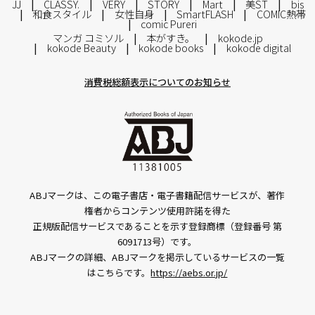
JJ
CLASSY.
VERY
STORY
Mart
美ST
bis
和食スタイル
女性自身
SmartFLASH
COMIC熱帯
comic Pureri
マンガ コミソル
本がすき。
kokode.jp
kokode Beauty
kokode books
kokode digital
消費税総額表示についてのお知らせ
ABJマークは、この電子書店・電子書籍配信サービスが、著作
権者からコンテンツ使用許諾を得た
正規版配信サービスであることを示す登録商標（登録番号 第
6091713号）です。
ABJマークの詳細、ABJマークを掲示しているサービスの一覧
はこちらです。
https://aebs.or.jp/