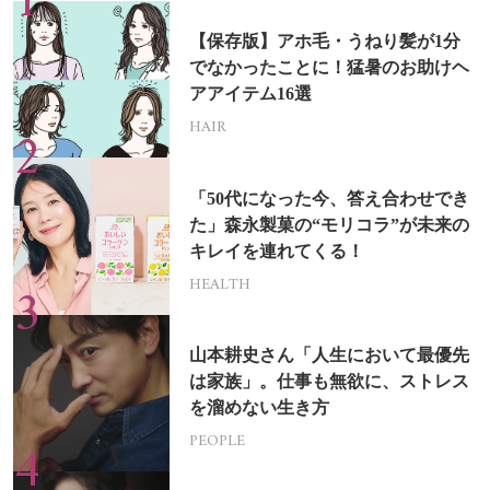
【保存版】アホ毛・うねり髪が1分
でなかったことに！猛暑のお助けヘ
アアイテム16選
HAIR
「50代になった今、答え合わせでき
た」森永製菓の“モリコラ”が未来の
キレイを連れてくる！
HEALTH
山本耕史さん「人生において最優先
は家族」。仕事も無欲に、ストレス
を溜めない生き方
PEOPLE