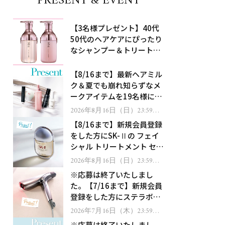
PRESENT & EVENT
【3名様プレゼント】40代
50代のヘアケアにぴったり
なシャンプー＆トリートメ
ントで、うねり悩みに対
処！
【8/16まで】最新ヘアミル
ク＆夏でも崩れ知らずなメ
ークアイテムを19名様にプ
レゼント！
2026年8月16日（日）23:59ま
で
【8/16まで】新規会員登録
をした方にSK-Ⅱの フェイ
シャル トリートメント セラ
ムをプレゼント！
2026年8月16日（日）23:59ま
で
※応募は終了いたしまし
た。【7/16まで】新規会員
登録をした方にステラボー
テのシャインリバース ヘア
2026年7月16日（木）23:59ま
で
ドライヤー ジュエルをプレ
※応募は終了いたしまし