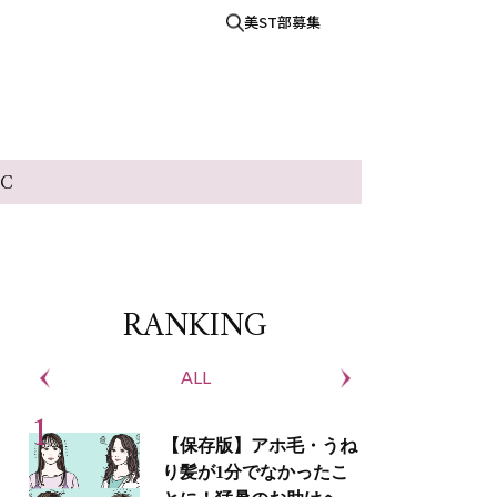
美ST部募集
IC
RANKING
ALL
S
【保存版】アホ毛・うね
り髪が1分でなかったこ