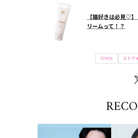
【猫好きは必見♡】
リームって！？
ETVOS
エトヴ
REC