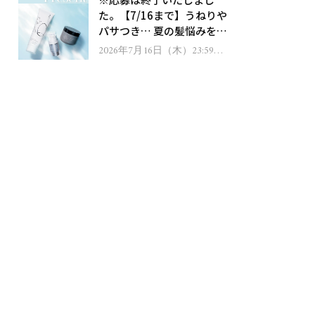
ゼント！
た。【7/16まで】うねりや
パサつき… 夏の髪悩みを解
消するヘアケアアイテムを
2026年7月16日（木）23:59ま
で
13名様にプレゼント！