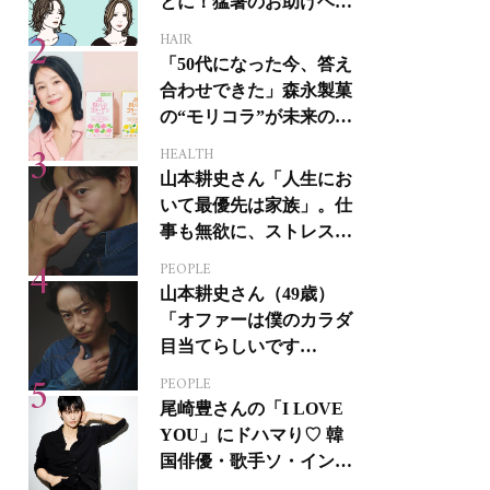
とに！猛暑のお助けヘア
アイテム16選
HAIR
「50代になった今、答え
合わせできた」森永製菓
の“モリコラ”が未来のキ
レイを連れてくる！
HEALTH
山本耕史さん「人生にお
いて最優先は家族」。仕
事も無欲に、ストレスを
溜めない生き方
PEOPLE
山本耕史さん（49歳）
「オファーは僕のカラダ
目当てらしいです
（笑）」全編英語ミュー
PEOPLE
ジカルへの挑戦
尾崎豊さんの「I LOVE
YOU」にドハマり♡ 韓
国俳優・歌手ソ・イング
クさんの音楽がすべての