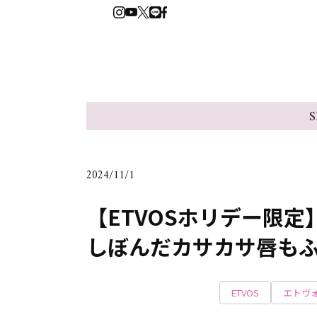
S
2024/11/1
【ETVOSホリデー限
しぼんだカサカサ唇も
ETVOS
エトヴ