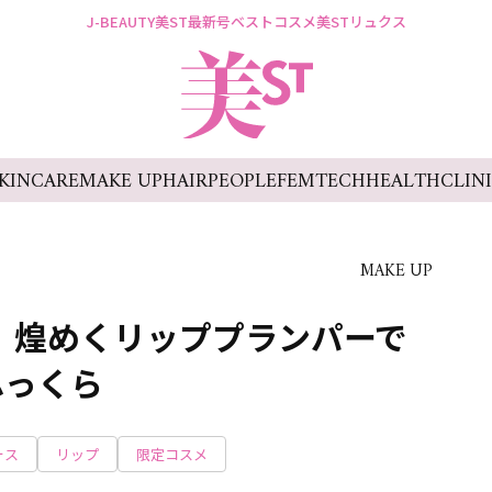
J-BEAUTY
美ST最新号
ベストコスメ
美STリュクス
KINCARE
MAKE UP
HAIR
PEOPLE
FEMTECH
HEALTH
CLIN
MAKE UP
定】煌めくリッププランパーで
ふっくら
ォス
リップ
限定コスメ