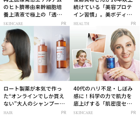
のヒト臍帯由来幹細胞培
続けている「美容プロテ
養上清液で極上の「透明
イン習慣」。美ボディを
感ハリ肌」へ
支える朝ルーティンと
SKINCARE
HEALTH
PR
PR
は？
ロート製薬が本気で作っ
40代のハリ不足・しぼみ
た“オンラインでしか買え
感に！科学の力で肌力を
ない”大人のシャンプー＆
底上げする「肌密度セラ
トリートメントって？
ム」
HAIR
SKINCARE
PR
PR