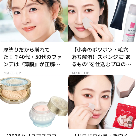
厚塗りだから崩れて
【小鼻のボツボツ・毛穴
た！？40代・50代のファ
落ち解消】スポンジに“あ
ンデは『薄膜』が正解で
るもの”を仕込むプロの超
した
簡単メイクテク
MAKE UP
MAKE UP