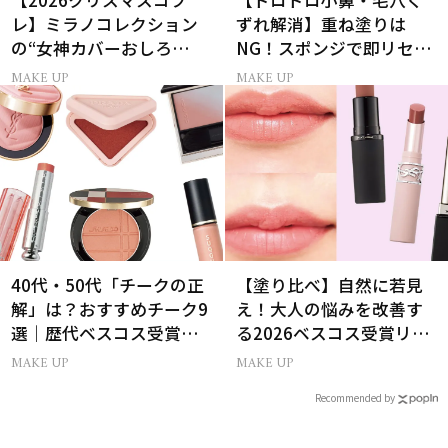
【2026クリスマスコフ
【ドロドロ小鼻・毛穴く
レ】ミラノコレクション
ずれ解消】重ね塗りは
の“女神カバーおしろ
NG！スポンジで即リセッ
い”で主役に！
トするプロ技
MAKE UP
MAKE UP
40代・50代「チークの正
【塗り比べ】自然に若見
解」は？おすすめチーク9
え！大人の悩みを改善す
選｜歴代ベスコス受賞ま
る2026ベスコス受賞リッ
とめ＆正しい使い方
プTOP3
MAKE UP
MAKE UP
Recommended by