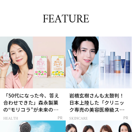
FEATURE
「50代になった今、答え
岩橋玄樹さんも太鼓判！
合わせできた」森永製菓
日本上陸した「クリニッ
の“モリコラ”が未来のキ
ク専売の美容医療級スキ
レイを連れてくる！
ンケア」
HEALTH
SKINCARE
PR
PR