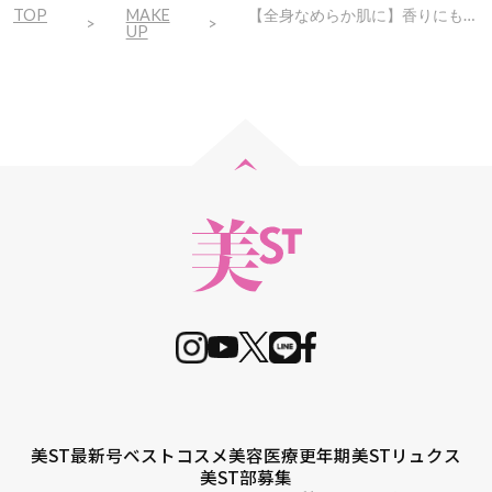
TOP
MAKE
【全身なめらか肌に】香りにもうっとり！指先までの全身ケアが叶う4点
UP
美ST最新号
ベストコスメ
美容医療
更年期
美STリュクス
美ST部募集