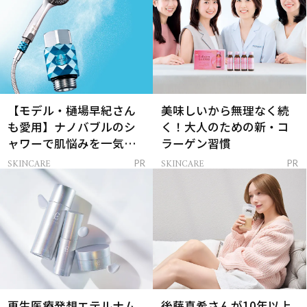
【モデル・樋場早紀さん
美味しいから無理なく続
も愛用】ナノバブルのシ
く！大人のための新・コ
ャワーで肌悩みを一気に
ラーゲン習慣
解決
SKINCARE
SKINCARE
PR
PR
再生医療発想エテルナム
後藤真希さんが10年以上