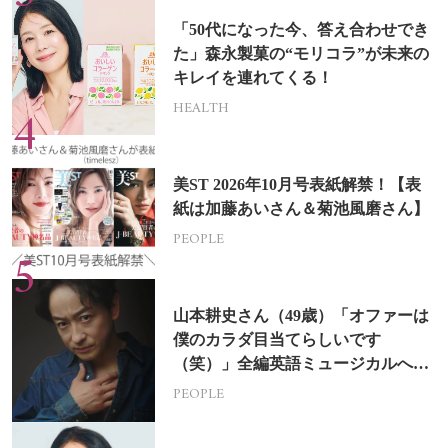
「50代になった今、答え合わせでき
た」森永製菓の“モリコラ”が未来の
キレイを連れてくる！
HEALTH
美ST 2026年10月号表紙解禁！【表
紙は加藤あいさん＆菊池風磨さん】
PEOPLE
山本耕史さん（49歳）「オファーは
僕のカラダ目当てらしいです
（笑）」全編英語ミュージカルへの
挑戦
PEOPLE