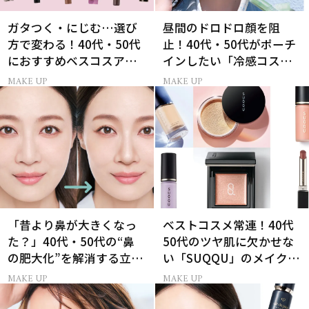
ガタつく・にじむ…選び
昼間のドロドロ顔を阻
方で変わる！40代・50代
止！40代・50代がポーチ
におすすめベスコスアイ
インしたい「冷感コス
ライナー9選
メ」5選
MAKE UP
MAKE UP
「昔より鼻が大きくなっ
ベストコスメ常連！40代
た？」40代・50代の“鼻
50代のツヤ肌に欠かせな
の肥大化”を解消する立体
い「SUQQU」のメイクア
小鼻メイク
ップ受賞アイテム7選
MAKE UP
MAKE UP