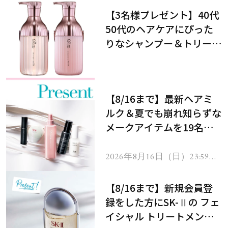
【3名様プレゼント】40代
50代のヘアケアにぴった
りなシャンプー＆トリート
メントで、うねり悩みに対
処！
【8/16まで】最新ヘアミ
ルク＆夏でも崩れ知らずな
メークアイテムを19名様
にプレゼント！
2026年8月16日（日）23:59ま
で
【8/16まで】新規会員登
録をした方にSK-Ⅱの フェ
イシャル トリートメント