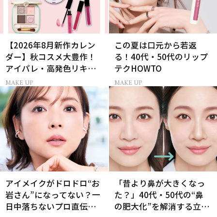
【2026年8月新作カレン
この夏は口元から若返
ダー】秋コスメ大豊作！
る！40代・50代のリップ
アイパレ・高発色リキッ
テクHOWTO
ドリップ・チーク
MAKE UP
MAKE UP
アイメイクがドロドロ“お
「昔より鼻が大きくなっ
岩さん”になってない？一
た？」40代・50代の“鼻
日中落ちないプロ直伝
の肥大化”を解消する立体