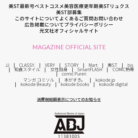
美ST最新号
ベストコスメ
美容医療
更年期
美STリュクス
美ST部募集
このサイトについて
よくあるご質問
お問い合わせ
広告掲載について
プライバシーポリシー
光文社オフィシャルサイト
MAGAZINE OFFICIAL SITE
JJ
CLASSY.
VERY
STORY
Mart
美ST
bis
和食スタイル
女性自身
SmartFLASH
COMIC熱帯
comic Pureri
マンガ コミソル
本がすき。
kokode.jp
kokode Beauty
kokode books
kokode digital
消費税総額表示についてのお知らせ