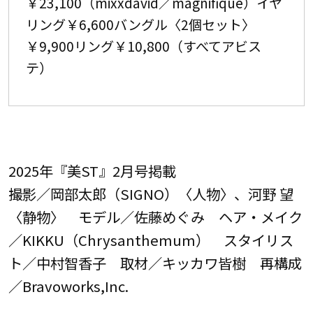
￥23,100（mixxdavid／magnifique）イヤ
リング￥6,600バングル〈2個セット〉
￥9,900リング￥10,800（すべてアビス
テ）
2025年『美ST』2月号掲載
撮影／岡部太郎（SIGNO）〈人物〉、河野 望
〈静物〉 モデル／佐藤めぐみ ヘア・メイク
／KIKKU（Chrysanthemum） スタイリス
ト／中村智香子 取材／キッカワ皆樹 再構成
／Bravoworks,Inc.