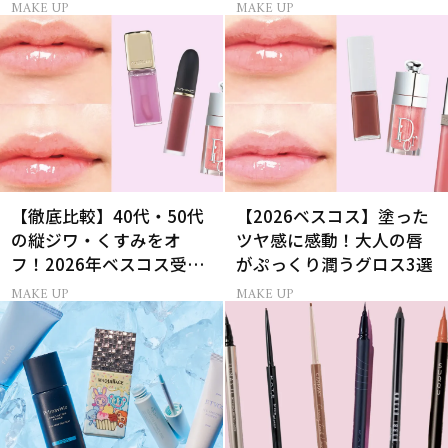
「仕込みパウダー」
小鼻メイク
MAKE UP
MAKE UP
【徹底比較】40代・50代
【2026ベスコス】塗った
の縦ジワ・くすみをオ
ツヤ感に感動！大人の唇
フ！2026年ベスコス受賞
がぷっくり潤うグロス3選
リキッドルージュ3選
MAKE UP
MAKE UP