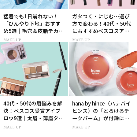
猛暑でも1日崩れない！
ガタつく・にじむ…選び
「ひんやり下地」おすす
方で変わる！40代・50代
め5選｜毛穴＆皮脂テカリ
におすすめベスコスアイ
対策
ライナー9選
MAKE UP
MAKE UP
40代・50代の眉悩みを解
hana by hince（ハナバイ
決！ベスコス受賞アイブ
ヒンス）の「とろけるチ
ロウ9選｜太眉・薄眉タイ
ークバーム」が付録に！
プ別の描き方
美ST2026年9月号付録情
MAKE UP
MAKE UP
報