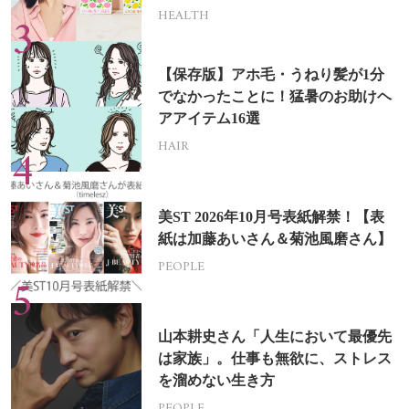
HEALTH
【保存版】アホ毛・うねり髪が1分
でなかったことに！猛暑のお助けヘ
アアイテム16選
HAIR
美ST 2026年10月号表紙解禁！【表
紙は加藤あいさん＆菊池風磨さん】
PEOPLE
山本耕史さん「人生において最優先
は家族」。仕事も無欲に、ストレス
を溜めない生き方
PEOPLE