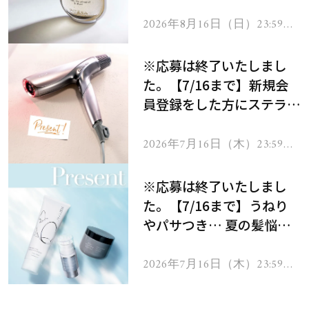
セラムをプレゼント！
2026年8月16日（日）23:59ま
で
※応募は終了いたしまし
た。【7/16まで】新規会
員登録をした方にステラボ
ーテのシャインリバース
ヘアドライヤー ジュエル
2026年7月16日（木）23:59ま
で
をプレゼント！
※応募は終了いたしまし
た。【7/16まで】うねり
やパサつき… 夏の髪悩み
を解消するヘアケアアイテ
ムを13名様にプレゼン
2026年7月16日（木）23:59ま
で
ト！