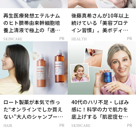
再生医療発想エテルナム
後藤真希さんが10年以上
のヒト臍帯由来幹細胞培
続けている「美容プロテ
養上清液で極上の「透明
イン習慣」。美ボディを
感ハリ肌」へ
支える朝ルーティンと
SKINCARE
HEALTH
PR
PR
は？
ロート製薬が本気で作っ
40代のハリ不足・しぼみ
た“オンラインでしか買え
感に！科学の力で肌力を
ない”大人のシャンプー＆
底上げする「肌密度セラ
トリートメントって？
ム」
HAIR
SKINCARE
PR
PR