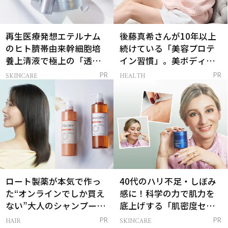
再生医療発想エテルナム
後藤真希さんが10年以上
のヒト臍帯由来幹細胞培
続けている「美容プロテ
養上清液で極上の「透明
イン習慣」。美ボディを
感ハリ肌」へ
支える朝ルーティンと
SKINCARE
HEALTH
PR
PR
は？
ロート製薬が本気で作っ
40代のハリ不足・しぼみ
た“オンラインでしか買え
感に！科学の力で肌力を
ない”大人のシャンプー＆
底上げする「肌密度セラ
トリートメントって？
ム」
HAIR
SKINCARE
PR
PR