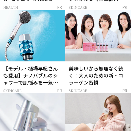
レイを連れてくる！
ンケア」
HEALTH
SKINCARE
PR
PR
【モデル・樋場早紀さん
美味しいから無理なく続
も愛用】ナノバブルのシ
く！大人のための新・コ
ャワーで肌悩みを一気に
ラーゲン習慣
解決
SKINCARE
SKINCARE
PR
PR