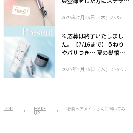
員登録をした方にステラボ
ーテのシャインリバース
ヘアドライヤー ジュエル
2026年7月16日（木）23:59ま
で
をプレゼント！
※応募は終了いたしまし
た。【7/16まで】うねり
やパサつき… 夏の髪悩み
を解消するヘアケアアイテ
ムを13名様にプレゼン
2026年7月16日（木）23:59ま
で
ト！
TOP
MAKE
敏腕ヘアメイクさんに聞いてみた！「40代50代の春のトレンドメイク」とは
UP