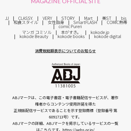
MAGAZINE OFFICIAL SITE
JJ
CLASSY.
VERY
STORY
Mart
美ST
bis
和食スタイル
女性自身
SmartFLASH
COMIC熱帯
comic Pureri
マンガ コミソル
本がすき。
kokode.jp
kokode Beauty
kokode books
kokode digital
消費税総額表示についてのお知らせ
ABJマークは、この電子書店・電子書籍配信サービスが、著作
権者からコンテンツ使用許諾を得た
正規版配信サービスであることを示す登録商標（登録番号 第
6091713号）です。
ABJマークの詳細、ABJマークを掲示しているサービスの一覧
はこちらです。
https://aebs.or.jp/