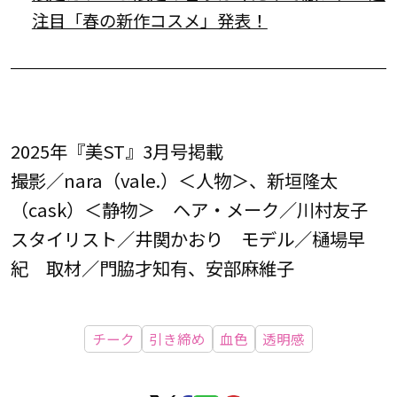
注目「春の新作コスメ」発表！
2025年『美ST』3月号掲載
撮影／nara（vale.）＜人物＞、新垣隆太
（cask）＜静物＞ ヘア・メーク／川村友子
スタイリスト／井関かおり モデル／樋場早
紀 取材／門脇才知有、安部麻維子
チーク
引き締め
血色
透明感