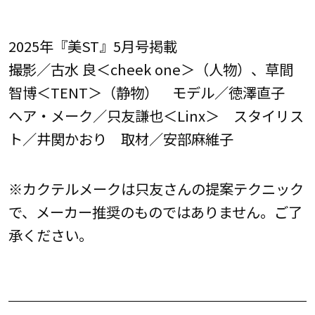
2025年『美ST』5月号掲載
撮影／古水 良＜cheek one＞（人物）、草間
智博＜TENT＞（静物） モデル／徳澤直子
ヘア・メーク／只友謙也＜Linx＞ スタイリス
ト／井関かおり 取材／安部麻維子
※カクテルメークは只友さんの提案テクニック
で、メーカー推奨のものではありません。ご了
承ください。