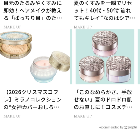
目元のたるみやくすみに
夏のくすみを一瞬でリセ
即効！ヘアメイクが教え
ット！40代・50代“崩れ
る「ぱっちり目」のため
てもキレイ”なのはシアー
の仕込みテク4選
ピンクの目元
MAKE UP
MAKE UP
【2026クリスマスコフ
「このなめらかさ、手放
レ】ミラノコレクション
せない」夏のドロドロ肌
の“女神カバーおしろ
のお直しに！コスメデコ
い”で主役に！
ルテのパウダーが想像以
MAKE UP
MAKE UP
上に優秀
Recommended by