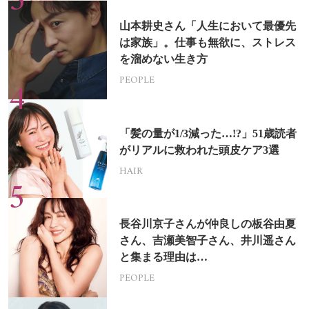
山本耕史さん「人生において最優先
は家族」。仕事も無欲に、ストレス
を溜めない生き方
PEOPLE
「髪の量が1/3減った…!?」51歳読者
がリアルに救われた頭皮ケア3選
HAIR
長谷川京子さんが仲良しの板谷由夏
さん、吉瀬美智子さん、井川遥さん
と集まる理由は…
PEOPLE