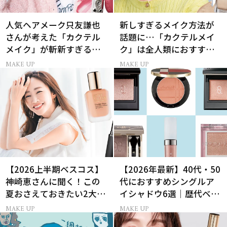
人気ヘアメーク只友謙也
新しすぎるメイク方法が
さんが考えた「カクテル
話題に…「カクテルメイ
メイク」が斬新すぎると
ク」は全人類におすすめ
話題に！
の理由あり！
MAKE UP
MAKE UP
【2026上半期ベスコス】
【2026年最新】40代・50
神崎恵さんに聞く！この
代におすすめシングルア
夏おさえておきたい2大メ
イシャドウ6選｜歴代ベス
イクトレンド
トコスメ受賞まとめ
MAKE UP
MAKE UP