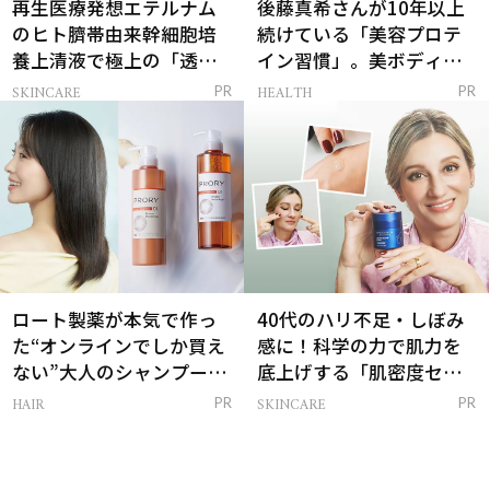
再生医療発想エテルナム
後藤真希さんが10年以上
のヒト臍帯由来幹細胞培
続けている「美容プロテ
養上清液で極上の「透明
イン習慣」。美ボディを
感ハリ肌」へ
支える朝ルーティンと
SKINCARE
HEALTH
PR
PR
は？
ロート製薬が本気で作っ
40代のハリ不足・しぼみ
た“オンラインでしか買え
感に！科学の力で肌力を
ない”大人のシャンプー＆
底上げする「肌密度セラ
トリートメントって？
ム」
HAIR
SKINCARE
PR
PR