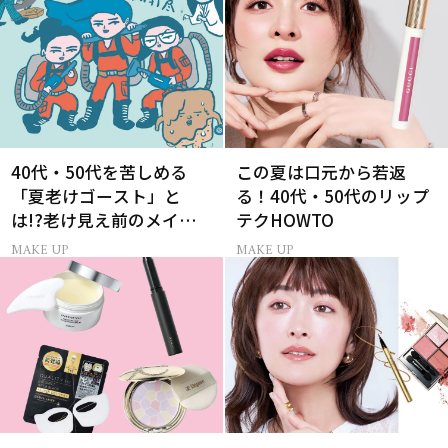
40代・50代を苦しめる
この夏は口元から若返
「夏老けゴースト」と
る！40代・50代のリップ
は!?老け見え前のメイク
テクHOWTO
くずれ＆くすみ対策
MAKE UP
MAKE UP