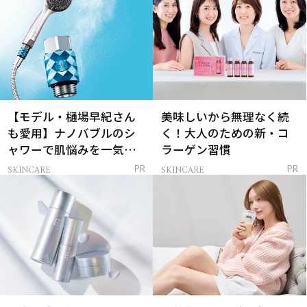
【モデル・樋場早紀さん
美味しいから無理なく続
も愛用】ナノバブルのシ
く！大人のための新・コ
ャワーで肌悩みを一気に
ラーゲン習慣
解決
SKINCARE
SKINCARE
PR
PR