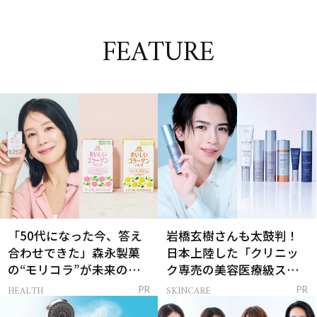
FEATURE
「50代になった今、答え
岩橋玄樹さんも太鼓判！
合わせできた」森永製菓
日本上陸した「クリニッ
の“モリコラ”が未来のキ
ク専売の美容医療級スキ
レイを連れてくる！
ンケア」
HEALTH
SKINCARE
PR
PR