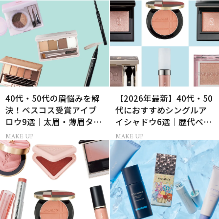
40代・50代の眉悩みを解
【2026年最新】40代・50
決！ベスコス受賞アイブ
代におすすめシングルア
ロウ9選｜太眉・薄眉タイ
イシャドウ6選｜歴代ベス
プ別の描き方
トコスメ受賞まとめ
MAKE UP
MAKE UP