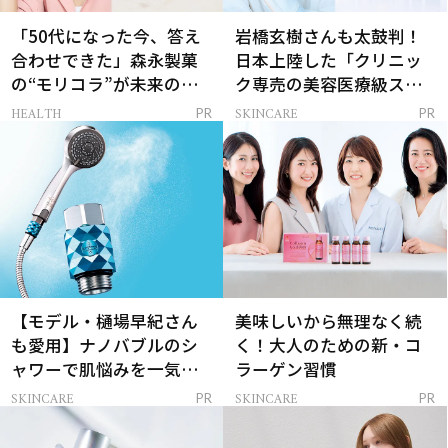
「50代になった今、答え
岩橋玄樹さんも太鼓判！
合わせできた」森永製菓
日本上陸した「クリニッ
の“モリコラ”が未来のキ
ク専売の美容医療級スキ
レイを連れてくる！
ンケア」
HEALTH
SKINCARE
PR
PR
【モデル・樋場早紀さん
美味しいから無理なく続
も愛用】ナノバブルのシ
く！大人のための新・コ
ャワーで肌悩みを一気に
ラーゲン習慣
解決
SKINCARE
SKINCARE
PR
PR