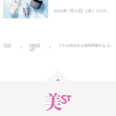
を解消するヘアケアアイテ
ムを13名様にプレゼン
2026年7月16日（木）23:59ま
で
ト！
TOP
MAKE
ツヤも煌めきも長時間盛れる【マキアージュ】の限定グロスが優秀すぎた
UP