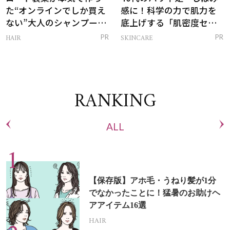
た“オンラインでしか買え
感に！科学の力で肌力を
ない”大人のシャンプー＆
底上げする「肌密度セラ
トリートメントって？
ム」
HAIR
SKINCARE
PR
PR
RANKING
ALL
【保存版】アホ毛・うねり髪が1分
でなかったことに！猛暑のお助けヘ
アアイテム16選
HAIR