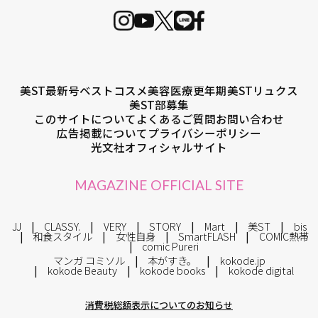
美ST最新号
ベストコスメ
美容医療
更年期
美STリュクス
美ST部募集
このサイトについて
よくあるご質問
お問い合わせ
広告掲載について
プライバシーポリシー
光文社オフィシャルサイト
MAGAZINE OFFICIAL SITE
JJ
CLASSY.
VERY
STORY
Mart
美ST
bis
和食スタイル
女性自身
SmartFLASH
COMIC熱帯
comic Pureri
マンガ コミソル
本がすき。
kokode.jp
kokode Beauty
kokode books
kokode digital
消費税総額表示についてのお知らせ