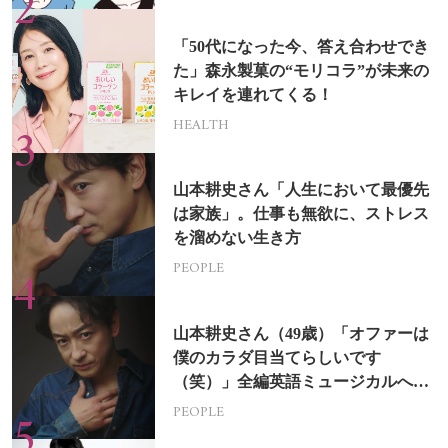
「50代になった今、答え合わせでき
た」森永製菓の“モリコラ”が未来の
キレイを連れてくる！
HEALTH
山本耕史さん「人生において最優先
は家族」。仕事も無欲に、ストレス
を溜めない生き方
PEOPLE
山本耕史さん（49歳）「オファーは
僕のカラダ目当てらしいです
（笑）」全編英語ミュージカルへの
挑戦
PEOPLE