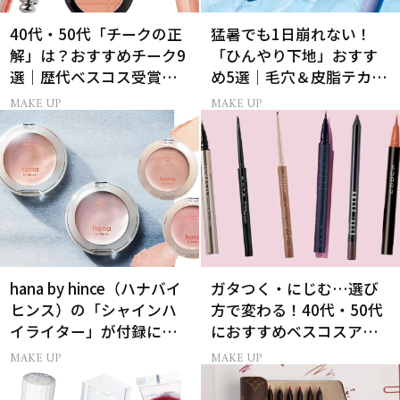
40代・50代「チークの正
猛暑でも1日崩れない！
解」は？おすすめチーク9
「ひんやり下地」おすす
選｜歴代ベスコス受賞ま
め5選｜毛穴＆皮脂テカリ
とめ＆正しい使い方
対策
MAKE UP
MAKE UP
hana by hince（ハナバイ
ガタつく・にじむ…選び
ヒンス）の「シャインハ
方で変わる！40代・50代
イライター」が付録に！
におすすめベスコスアイ
美ST2026年9月号付録情
ライナー9選
MAKE UP
MAKE UP
報