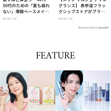
50代のための「夏も崩れ
グランス】 表参道フラッ
ない」薄膜ベースメイク
グシップストアがブラン
術
ドのビジョンを体現する
MAKE UP
MAKE UP
空間にリニューアル
Recommended by
FEATURE