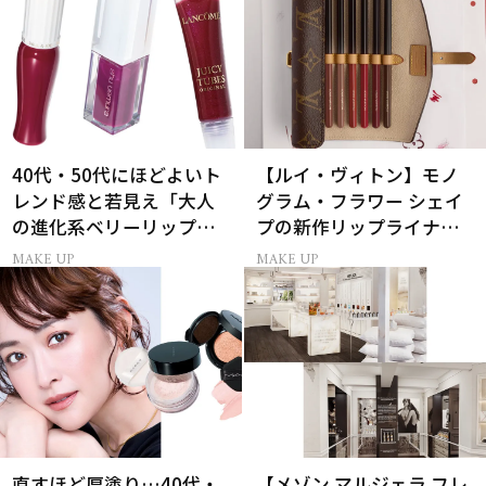
40代・50代にほどよいト
【ルイ・ヴィトン】モノ
レンド感と若見え「大人
グラム・フラワー シェイ
の進化系ベリーリップ」6
プの新作リップライナー
選
｢LV クレヨン｣が誕生！
MAKE UP
MAKE UP
直すほど厚塗り…40代・
【メゾン マルジェラ フレ