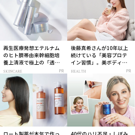
再生医療発想エテルナム
後藤真希さんが10年以上
のヒト臍帯由来幹細胞培
続けている「美容プロテ
養上清液で極上の「透明
イン習慣」。美ボディを
感ハリ肌」へ
支える朝ルーティンと
SKINCARE
HEALTH
PR
PR
は？
ロート製薬が本気で作っ
40代のハリ不足・しぼみ