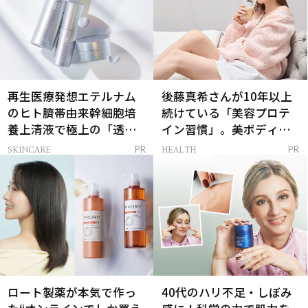
再生医療発想エテルナム
後藤真希さんが10年以上
のヒト臍帯由来幹細胞培
続けている「美容プロテ
養上清液で極上の「透明
イン習慣」。美ボディを
感ハリ肌」へ
支える朝ルーティンと
SKINCARE
HEALTH
PR
PR
は？
ロート製薬が本気で作っ
40代のハリ不足・しぼみ