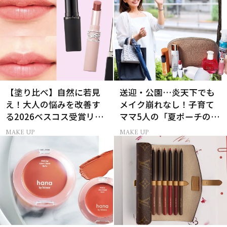
【塗り比べ】自然に若見
送迎・公園…炎天下でも
え！大人の悩みを改善す
メイク崩れなし！子育て
る2026ベスコス受賞リッ
ママ5人の「夏ポーチの中
プTOP3
身」
MAKE UP
MAKE UP