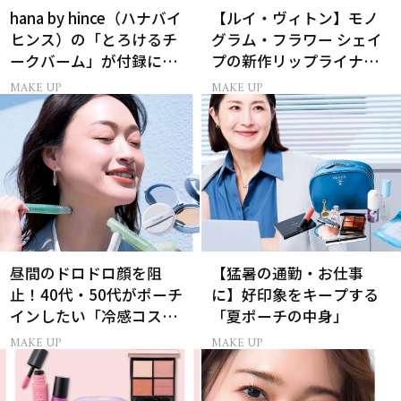
hana by hince（ハナバイ
【ルイ・ヴィトン】モノ
ヒンス）の「とろけるチ
グラム・フラワー シェイ
ークバーム」が付録に！
プの新作リップライナー
美ST2026年9月号付録情
｢LV クレヨン｣が誕生！
MAKE UP
MAKE UP
報
昼間のドロドロ顔を阻
【猛暑の通勤・お仕事
止！40代・50代がポーチ
に】好印象をキープする
インしたい「冷感コス
「夏ポーチの中身」
メ」5選
MAKE UP
MAKE UP