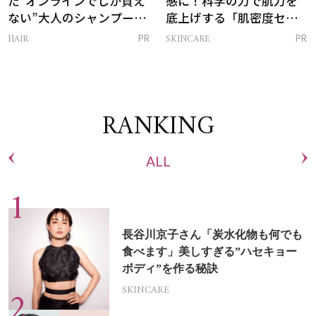
た“オンラインでしか買え
感に！科学の力で肌力を
ない”大人のシャンプー＆
底上げする「肌密度セラ
トリートメントって？
ム」
HAIR
SKINCARE
PR
PR
RANKING
ALL
長谷川京子さん「炭水化物も何でも
食べます」美しすぎる”ハセキョー
ボディ”を作る秘訣
SKINCARE