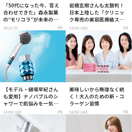
「50代になった今、答え
岩橋玄樹さんも太鼓判！
合わせできた」森永製菓
日本上陸した「クリニッ
の“モリコラ”が未来のキ
ク専売の美容医療級スキ
レイを連れてくる！
ンケア」
HEALTH
SKINCARE
PR
PR
【モデル・樋場早紀さん
美味しいから無理なく続
も愛用】ナノバブルのシ
く！大人のための新・コ
ャワーで肌悩みを一気に
ラーゲン習慣
解決
SKINCARE
SKINCARE
PR
PR