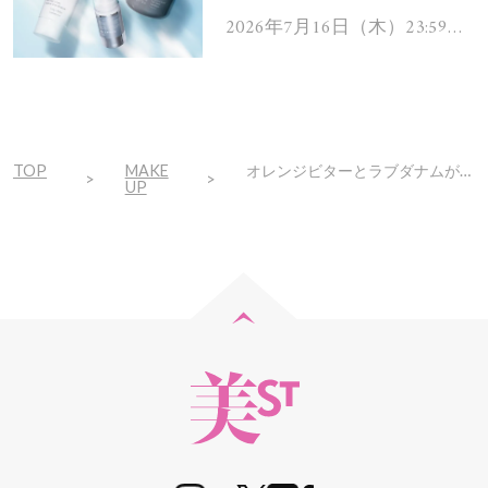
ムを13名様にプレゼン
2026年7月16日（木）23:59ま
で
ト！
TOP
MAKE
オレンジビターとラブダナムが溶け合う。大人っぽさを演出したいならこれ一択！
UP