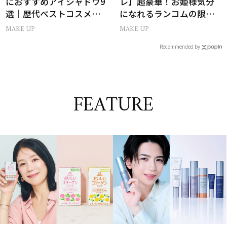
におすすめアイシャドウ9
レ】超豪華！お姫様気分
選｜歴代ベストコスメ受
になれるランコムの限定
賞まとめ
コスメキット
MAKE UP
MAKE UP
Recommended by
FEATURE