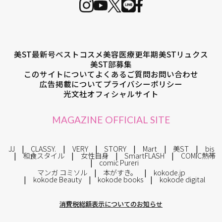
美ST最新号
ベストコスメ
美容医療
更年期
美STリュクス
美ST部募集
このサイトについて
よくあるご質問
お問い合わせ
広告掲載について
プライバシーポリシー
光文社オフィシャルサイト
MAGAZINE OFFICIAL SITE
JJ
CLASSY.
VERY
STORY
Mart
美ST
bis
和食スタイル
女性自身
SmartFLASH
COMIC熱帯
comic Pureri
マンガ コミソル
本がすき。
kokode.jp
kokode Beauty
kokode books
kokode digital
消費税総額表示についてのお知らせ