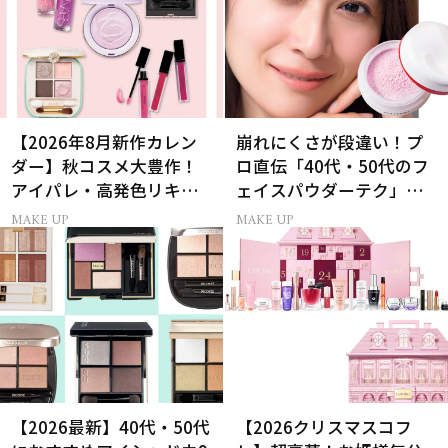
【2026年8月新作カレン
崩れにくさが段違い！プ
ダー】秋コスメ大豊作！
ロ直伝「40代・50代のフ
アイパレ・高発色リキッ
ェイスパウダーテク」お
ドリップ・チーク
粉の選び方・塗り方Q&A
MAKE UP
MAKE UP
【2026最新】40代・50代
【2026クリスマスコフ