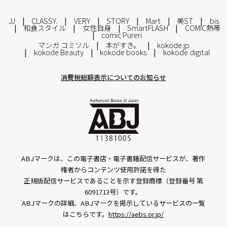
JJ
CLASSY.
VERY
STORY
Mart
美ST
bis
和食スタイル
女性自身
SmartFLASH
COMIC熱帯
comic Pureri
マンガ コミソル
本がすき。
kokode.jp
kokode Beauty
kokode books
kokode digital
消費税総額表示についてのお知らせ
ABJマークは、この電子書店・電子書籍配信サービスが、著作
権者からコンテンツ使用許諾を得た
正規版配信サービスであることを示す登録商標（登録番号 第
6091713号）です。
ABJマークの詳細、ABJマークを掲示しているサービスの一覧
はこちらです。
https://aebs.or.jp/