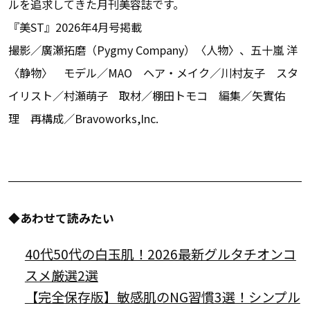
ルを追求してきた月刊美容誌です。
『美ST』2026年4月号掲載
撮影／廣瀬拓磨（Pygmy Company）〈人物〉、五十嵐 洋
〈静物〉 モデル／MAO ヘア・メイク／川村友子 スタ
イリスト／村瀬萌子 取材／棚田トモコ 編集／矢實佑
理 再構成／Bravoworks,Inc.
◆あわせて読みたい
40代50代の白玉肌！2026最新グルタチオンコ
スメ厳選2選
【完全保存版】敏感肌のNG習慣3選！シンプル