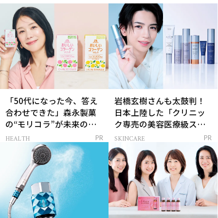
「50代になった今、答え
岩橋玄樹さんも太鼓判！
合わせできた」森永製菓
日本上陸した「クリニッ
の“モリコラ”が未来のキ
ク専売の美容医療級スキ
レイを連れてくる！
ンケア」
HEALTH
SKINCARE
PR
PR