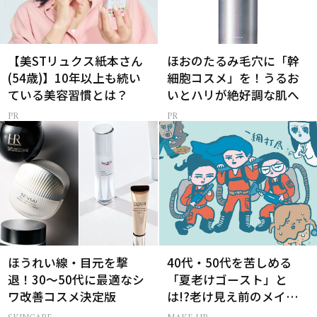
【美STリュクス紙本さん
ほおのたるみ毛穴に「幹
(54歳)】10年以上も続い
細胞コスメ」を！うるお
ている美容習慣とは？
いとハリが絶好調な肌へ
ほうれい線・目元を撃
40代・50代を苦しめる
退！30〜50代に最適なシ
「夏老けゴースト」と
ワ改善コスメ決定版
は!?老け見え前のメイク
くずれ＆くすみ対策