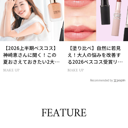
【2026上半期ベスコス】
【塗り比べ】自然に若見
神崎恵さんに聞く！この
え！大人の悩みを改善す
夏おさえておきたい2大メ
る2026ベスコス受賞リッ
イクトレンド
プTOP3
MAKE UP
MAKE UP
Recommended by
FEATURE