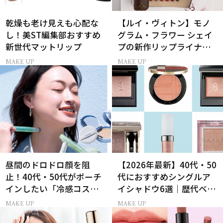
乾燥も老け見えも心配な
【ルイ・ヴィトン】モノ
し！美ST編集部おすすめ
グラム・フラワー シェイ
新世代マットリップ
プの新作リップライナー
｢LV クレヨン｣が誕生！
MAKE UP
MAKE UP
昼間のドロドロ顔を阻
【2026年最新】40代・50
止！40代・50代がポーチ
代におすすめシングルア
インしたい「冷感コス
イシャドウ6選｜歴代ベス
メ」5選
トコスメ受賞まとめ
MAKE UP
MAKE UP