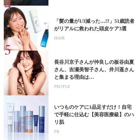
「髪の量が1/3減った…!?」51歳読者
がリアルに救われた頭皮ケア3選
HAIR
長谷川京子さんが仲良しの板谷由夏
さん、吉瀬美智子さん、井川遥さん
と集まる理由は…
PEOPLE
いつものケアに1品足すだけ！自宅
で手軽に仕込む【美容医療級】のハ
リ肌
PR