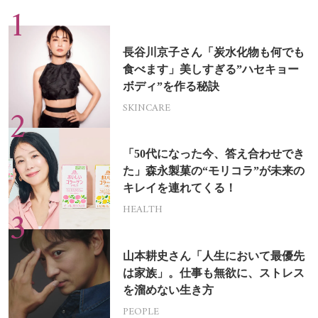
長谷川京子さん「炭水化物も何でも
食べます」美しすぎる”ハセキョー
ボディ”を作る秘訣
SKINCARE
「50代になった今、答え合わせでき
た」森永製菓の“モリコラ”が未来の
キレイを連れてくる！
HEALTH
山本耕史さん「人生において最優先
は家族」。仕事も無欲に、ストレス
を溜めない生き方
PEOPLE