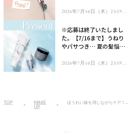
ーテのシャインリバース
ヘアドライヤー ジュエル
2026年7月16日（木）23:59ま
で
をプレゼント！
※応募は終了いたしまし
た。【7/16まで】うねり
やパサつき… 夏の髪悩み
を解消するヘアケアアイテ
ムを13名様にプレゼン
2026年7月16日（木）23:59ま
で
ト！
TOP
MAKE
ほうれい線を消しながらケア！40代が劇的に若見えする「救世主」2選
UP