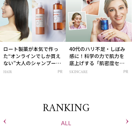
ロート製薬が本気で作っ
40代のハリ不足・しぼみ
た“オンラインでしか買え
感に！科学の力で肌力を
ない”大人のシャンプー＆
底上げする「肌密度セラ
トリートメントって？
ム」
HAIR
SKINCARE
PR
PR
RANKING
ALL