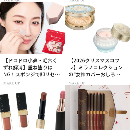
SKINCARE
MAKE UP
【ドロドロ小鼻・毛穴く
【2026クリスマスコフ
ずれ解消】重ね塗りは
レ】ミラノコレクション
NG！スポンジで即リセッ
の“女神カバーおしろ
トするプロ技
い”で主役に！
MAKE UP
MAKE UP