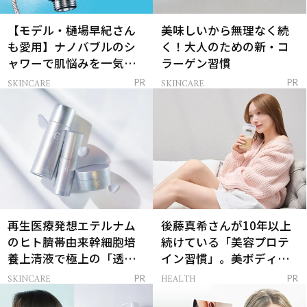
【モデル・樋場早紀さん
美味しいから無理なく続
も愛用】ナノバブルのシ
く！大人のための新・コ
ャワーで肌悩みを一気に
ラーゲン習慣
解決
SKINCARE
SKINCARE
PR
PR
再生医療発想エテルナム
後藤真希さんが10年以上
のヒト臍帯由来幹細胞培
続けている「美容プロテ
養上清液で極上の「透明
イン習慣」。美ボディを
感ハリ肌」へ
支える朝ルーティンと
SKINCARE
HEALTH
PR
PR
は？