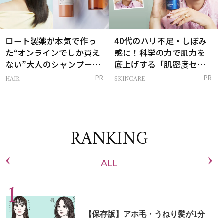
ロート製薬が本気で作っ
40代のハリ不足・しぼみ
た“オンラインでしか買え
感に！科学の力で肌力を
ない”大人のシャンプー＆
底上げする「肌密度セラ
トリートメントって？
ム」
HAIR
SKINCARE
PR
PR
RANKING
ALL
【保存版】アホ毛・うねり髪が1分