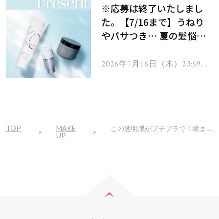
※応募は終了いたしまし
た。【7/16まで】うねり
やパサつき… 夏の髪悩み
を解消するヘアケアアイテ
ムを13名様にプレゼン
2026年7月16日（木）23:59ま
で
ト！
TOP
MAKE
この透明感がプチプラで！瞳までも美しく見せるヴィセの新アイカラーを全色見せ！
UP