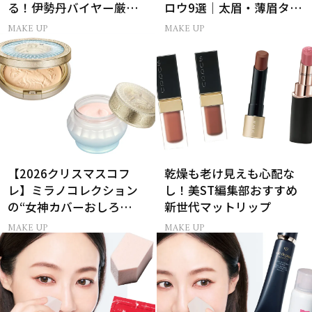
る！伊勢丹バイヤー厳選
ロウ9選｜太眉・薄眉タイ
フレグランス15選
プ別の描き方
MAKE UP
MAKE UP
【2026クリスマスコフ
乾燥も老け見えも心配な
レ】ミラノコレクション
し！美ST編集部おすすめ
の“女神カバーおしろ
新世代マットリップ
い”で主役に！
MAKE UP
MAKE UP