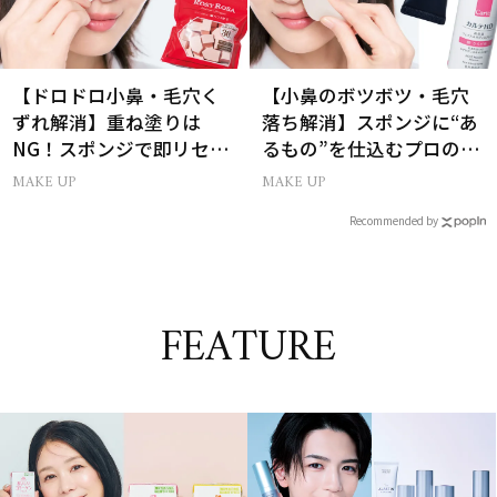
【ドロドロ小鼻・毛穴く
【小鼻のボツボツ・毛穴
ずれ解消】重ね塗りは
落ち解消】スポンジに“あ
NG！スポンジで即リセッ
るもの”を仕込むプロの超
トするプロ技
簡単メイクテク
MAKE UP
MAKE UP
Recommended by
FEATURE