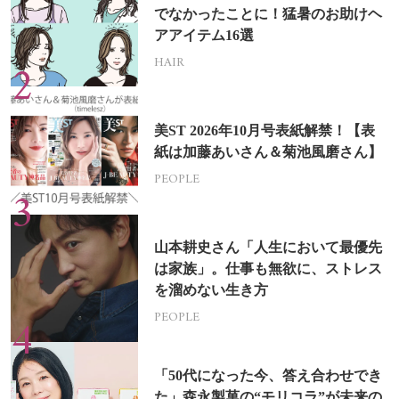
でなかったことに！猛暑のお助けヘ
アアイテム16選
HAIR
美ST 2026年10月号表紙解禁！【表
紙は加藤あいさん＆菊池風磨さん】
PEOPLE
山本耕史さん「人生において最優先
は家族」。仕事も無欲に、ストレス
を溜めない生き方
PEOPLE
「50代になった今、答え合わせでき
た」森永製菓の“モリコラ”が未来の