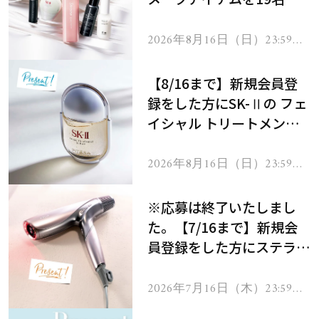
にプレゼント！
2026年8月16日（日）23:59ま
で
【8/16まで】新規会員登
録をした方にSK-Ⅱの フェ
イシャル トリートメント
セラムをプレゼント！
2026年8月16日（日）23:59ま
で
※応募は終了いたしまし
た。【7/16まで】新規会
員登録をした方にステラボ
ーテのシャインリバース
ヘアドライヤー ジュエル
2026年7月16日（木）23:59ま
で
をプレゼント！