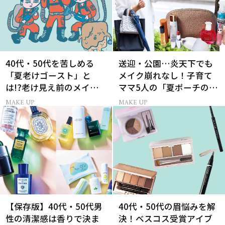
40代・50代を苦しめる
送迎・公園…炎天下でも
「夏老けゴースト」と
メイク崩れなし！子育て
は!?老け見え前のメイク
ママ5人の「夏ポーチの中
くずれ＆くすみ対策
身」
MAKE UP
MAKE UP
【保存版】40代・50代男
40代・50代の眉悩みを解
性の清潔感は香りで決ま
決！ベスコス受賞アイブ