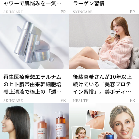
ャワーで肌悩みを一気に
ラーゲン習慣
解決
SKINCARE
SKINCARE
PR
PR
再生医療発想エテルナム
後藤真希さんが10年以上
のヒト臍帯由来幹細胞培
続けている「美容プロテ
養上清液で極上の「透明
イン習慣」。美ボディを
感ハリ肌」へ
支える朝ルーティンと
SKINCARE
HEALTH
PR
PR
は？