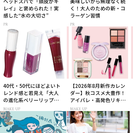
ヘッドスパで「頭皮がキ
美味しいから無理なく続
レイ」と褒められた！実
く！大人のための新・コ
感した“水の大切さ”
ラーゲン習慣
40代・50代にほどよいト
【2026年8月新作カレン
レンド感と若見え「大人
ダー】秋コスメ大豊作！
の進化系ベリーリップ」6
アイパレ・高発色リキッ
選
ドリップ・チーク
MAKE UP
MAKE UP