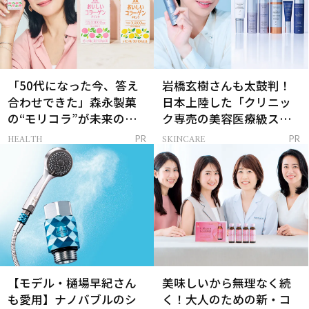
「50代になった今、答え
岩橋玄樹さんも太鼓判！
合わせできた」森永製菓
日本上陸した「クリニッ
の“モリコラ”が未来のキ
ク専売の美容医療級スキ
レイを連れてくる！
ンケア」
HEALTH
SKINCARE
PR
PR
【モデル・樋場早紀さん
美味しいから無理なく続
も愛用】ナノバブルのシ
く！大人のための新・コ