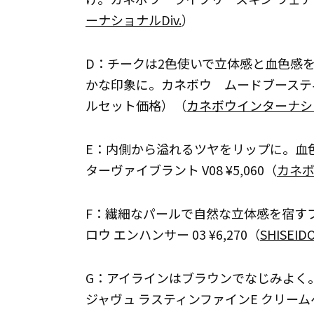
ーナショナルDiv.
）
D：チークは2色使いで立体感と血色感
かな印象に。カネボウ ムードブースティン
ルセット価格）（
カネボウインターナショ
E：内側から溢れるツヤをリップに。血
ターヴァイブラント V08 ¥5,060（
カネボ
F：繊細なパールで自然な立体感を宿す
ロウ エンハンサー 03 ¥6,270（
SHISEID
G：アイラインはブラウンでなじみよく
ジャヴュ ラスティンファインE クリームペ