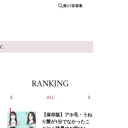
美ST部募集
IC
RANKING
ALL
S
【保存版】アホ毛・うね
り髪が1分でなかったこ