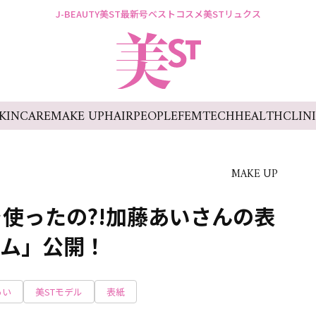
J-BEAUTY
美ST最新号
ベストコスメ
美STリュクス
KINCARE
MAKE UP
HAIR
PEOPLE
FEMTECH
HEALTH
CLIN
MAKE UP
使ったの?!加藤あいさんの表
テム」公開！
あい
美STモデル
表紙