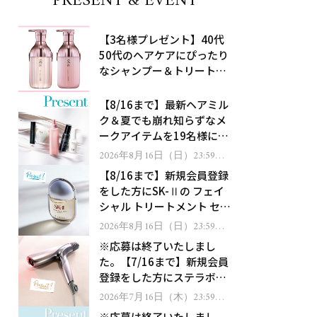
PRESENT & EVENT
【3名様プレゼント】40代
50代のヘアケアにぴったり
なシャンプー＆トリートメ
ントで、うねり悩みに対
処！
【8/16まで】最新ヘアミル
ク＆夏でも崩れ知らずなメ
ークアイテムを19名様にプ
レゼント！
2026年8月16日（日）23:59ま
で
【8/16まで】新規会員登録
をした方にSK-Ⅱの フェイ
シャル トリートメント セラ
ムをプレゼント！
2026年8月16日（日）23:59ま
で
※応募は終了いたしまし
た。【7/16まで】新規会員
登録をした方にステラボー
テのシャインリバース ヘア
2026年7月16日（木）23:59ま
で
ドライヤー ジュエルをプレ
※応募は終了いたしまし