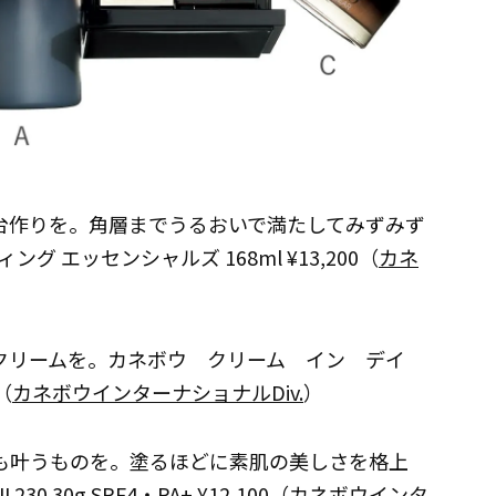
台作りを。角層までうるおいで満たしてみずみず
 エッセンシャルズ 168ml ¥13,200（
カネ
クリームを。カネボウ クリーム イン デイ
（
カネボウインターナショナルDiv.
）
も叶うものを。塗るほどに素肌の美しさを格上
30g SPF4・PA+ ¥12,100（
カネボウインタ