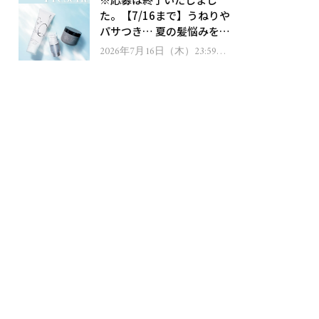
ゼント！
た。【7/16まで】うねりや
パサつき… 夏の髪悩みを解
消するヘアケアアイテムを
2026年7月16日（木）23:59ま
で
13名様にプレゼント！