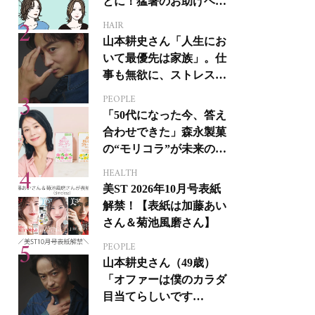
とに！猛暑のお助けヘア
アイテム16選
HAIR
山本耕史さん「人生にお
いて最優先は家族」。仕
事も無欲に、ストレスを
溜めない生き方
PEOPLE
「50代になった今、答え
合わせできた」森永製菓
の“モリコラ”が未来のキ
レイを連れてくる！
HEALTH
美ST 2026年10月号表紙
解禁！【表紙は加藤あい
さん＆菊池風磨さん】
PEOPLE
山本耕史さん（49歳）
「オファーは僕のカラダ
目当てらしいです
（笑）」全編英語ミュー