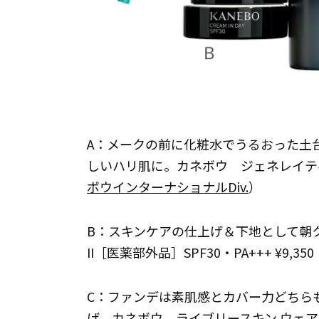
A：メークの前に化粧水でうるおった土
しいハリ肌に。カネボウ ジェネレイティング
ボウインターナショナルDiv.
）
B：スキンケアの仕上げ＆下地として朝
II［医薬部外品］SPF30・PA+++ ¥9,350
C：ファンデは素肌感とカバー力どちら
げ。カネボウ ライブリースキン ウェアII 230 