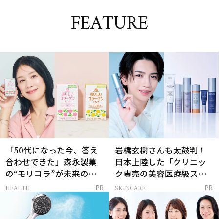
FEATURE
「50代になった今、答え
岩橋玄樹さんも太鼓判！
合わせできた」森永製菓
日本上陸した「クリニッ
の“モリコラ”が未来のキ
ク専売の美容医療級スキ
レイを連れてくる！
ンケア」
HEALTH
SKINCARE
PR
PR