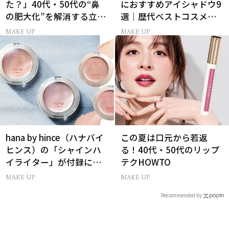
た？」40代・50代の“鼻
におすすめアイシャドウ9
の肥大化”を解消する立体
選｜歴代ベストコスメ受
小鼻メイク
賞まとめ
MAKE UP
MAKE UP
hana by hince（ハナバイ
この夏は口元から若返
ヒンス）の「シャインハ
る！40代・50代のリップ
イライター」が付録に！
テクHOWTO
美ST2026年9月号付録情
MAKE UP
MAKE UP
報
Recommended by