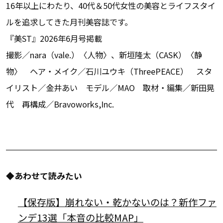
16年以上にわたり、40代＆50代女性の美容とライフスタイ
ルを追求してきた月刊美容誌です。
『美ST』2026年6月号掲載
撮影／nara（vale.）〈人物〉、新垣隆太（CASK）〈静
物〉 ヘア・メイク／石川ユウキ（ThreePEACE） スタ
イリスト／金井あい モデル／MAO 取材・編集／新田晃
代 再構成／Bravoworks,Inc.
◆あわせて読みたい
【保存版】崩れない・乾かないのは？新作ファ
ンデ13選「本音の比較MAP」