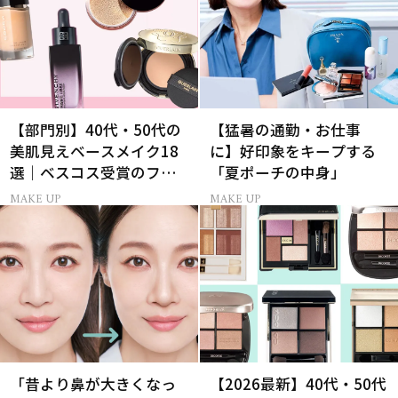
【部門別】40代・50代の
【猛暑の通勤・お仕事
美肌見えベースメイク18
に】好印象をキープする
選｜ベスコス受賞のファ
「夏ポーチの中身」
ンデ・下地・パウダー
MAKE UP
MAKE UP
「昔より鼻が大きくなっ
【2026最新】40代・50代