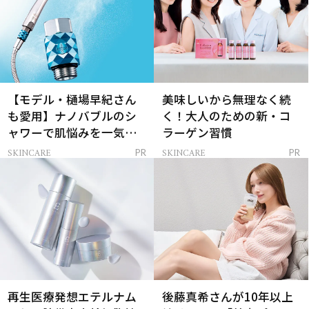
【モデル・樋場早紀さん
美味しいから無理なく続
も愛用】ナノバブルのシ
く！大人のための新・コ
ャワーで肌悩みを一気に
ラーゲン習慣
解決
SKINCARE
SKINCARE
PR
PR
再生医療発想エテルナム
後藤真希さんが10年以上