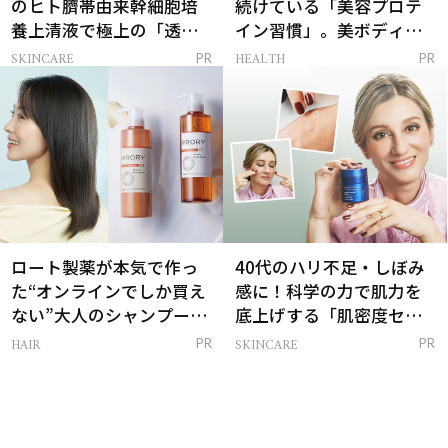
のヒト臍帯由来幹細胞培
続けている「美容プロテ
養上清液で極上の「透明
イン習慣」。美ボディを
感ハリ肌」へ
支える朝ルーティンと
SKINCARE
HEALTH
PR
PR
は？
ロート製薬が本気で作っ
40代のハリ不足・しぼみ
た“オンラインでしか買え
感に！科学の力で肌力を
ない”大人のシャンプー＆
底上げする「肌密度セラ
トリートメントって？
ム」
HAIR
SKINCARE
PR
PR