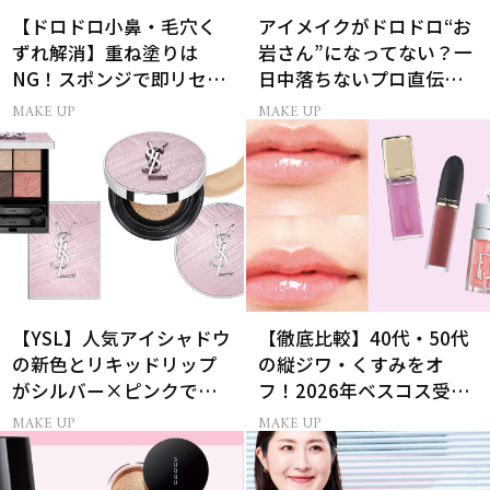
【ドロドロ小鼻・毛穴く
アイメイクがドロドロ“お
ずれ解消】重ね塗りは
岩さん”になってない？一
NG！スポンジで即リセッ
日中落ちないプロ直伝
トするプロ技
「仕込みパウダー」
MAKE UP
MAKE UP
【YSL】人気アイシャドウ
【徹底比較】40代・50代
の新色とリキッドリップ
の縦ジワ・くすみをオ
がシルバー×ピンクで輝
フ！2026年ベスコス受賞
く限定パッケージで登
リキッドルージュ3選
MAKE UP
MAKE UP
場！