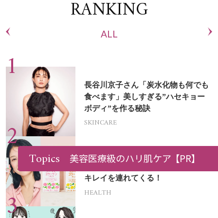
RANKING
ALL
長谷川京子さん「炭水化物も何でも
食べます」美しすぎる”ハセキョー
ボディ”を作る秘訣
SKINCARE
Topics
「50代になった今、答え合わせでき
美容医療級のハリ肌ケア
【PR】
た」森永製菓の“モリコラ”が未来の
キレイを連れてくる！
HEALTH