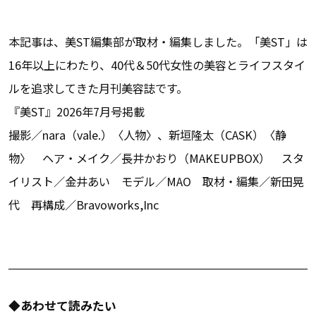
本記事は、美ST編集部が取材・編集しました。「美ST」は
16年以上にわたり、40代＆50代女性の美容とライフスタイ
ルを追求してきた月刊美容誌です。
『美ST』2026年7月号掲載
撮影／nara（vale.）〈人物〉、新垣隆太（CASK）〈静
物〉 ヘア・メイク／長井かおり（MAKEUPBOX） スタ
イリスト／金井あい モデル／MAO 取材・編集／新田晃
代 再構成／Bravoworks,Inc
◆あわせて読みたい