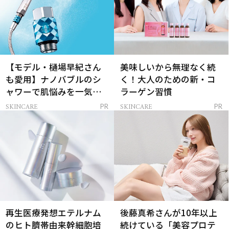
【モデル・樋場早紀さん
美味しいから無理なく続
も愛用】ナノバブルのシ
く！大人のための新・コ
ャワーで肌悩みを一気に
ラーゲン習慣
解決
SKINCARE
SKINCARE
PR
PR
再生医療発想エテルナム
後藤真希さんが10年以上
のヒト臍帯由来幹細胞培
続けている「美容プロテ