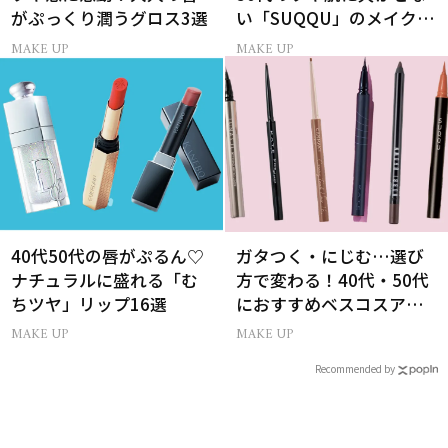
がぷっくり潤うグロス3選
い「SUQQU」のメイクア
ップ受賞アイテム7選
MAKE UP
MAKE UP
40代50代の唇がぷるん♡
ガタつく・にじむ…選び
ナチュラルに盛れる「む
方で変わる！40代・50代
ちツヤ」リップ16選
におすすめベスコスアイ
ライナー9選
MAKE UP
MAKE UP
Recommended by