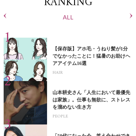
RANKING
ALL
【保存版】アホ毛・うねり髪が1分
でなかったことに！猛暑のお助けヘ
アアイテム16選
HAIR
山本耕史さん「人生において最優先
は家族」。仕事も無欲に、ストレス
を溜めない生き方
PEOPLE
「50代になった今、答え合わせでき