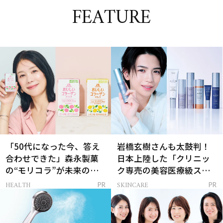
FEATURE
「50代になった今、答え
岩橋玄樹さんも太鼓判！
合わせできた」森永製菓
日本上陸した「クリニッ
の“モリコラ”が未来のキ
ク専売の美容医療級スキ
レイを連れてくる！
ンケア」
HEALTH
SKINCARE
PR
PR