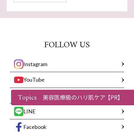
FOLLOW US
Instagram
YouTube
Topics
X
美容医療級のハリ肌ケア
【PR】
LINE
Facebook