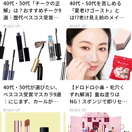
40代・50代「チークの正
40代・50代を苦しめる
解」は？おすすめチーク9
「夏老けゴースト」と
選｜歴代ベスコス受賞ま
は!?老け見え前のメイク
とめ＆正しい使い方
くずれ＆くすみ対策
MAKE UP
MAKE UP
40代・50代が選びたい、
【ドロドロ小鼻・毛穴く
ベスコス受賞マスカラ9選
ずれ解消】重ね塗りは
｜にじまず、カールが続
NG！スポンジで即リセッ
く名品
トするプロ技
MAKE UP
MAKE UP