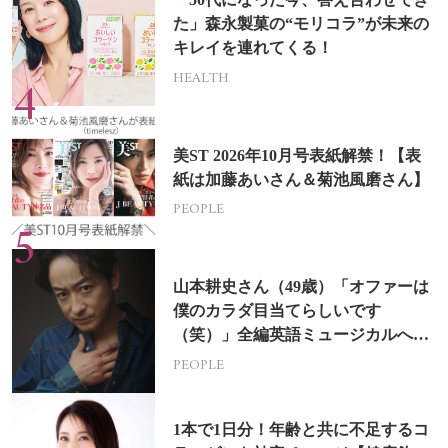
た」森永製菓の“モリコラ”が未来の
キレイを連れてくる！
HEALTH
美ST 2026年10月号表紙解禁！【表
紙は加藤あいさん＆菊池風磨さん】
PEOPLE
山本耕史さん（49歳）「オファーは
僕のカラダ目当てらしいです
（笑）」全編英語ミュージカルへの
挑戦
PEOPLE
1本で1日分！年齢と共に不足するコ