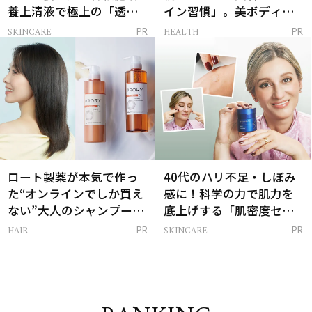
養上清液で極上の「透明
イン習慣」。美ボディを
感ハリ肌」へ
支える朝ルーティンと
SKINCARE
HEALTH
PR
PR
は？
ロート製薬が本気で作っ
40代のハリ不足・しぼみ
た“オンラインでしか買え
感に！科学の力で肌力を
ない”大人のシャンプー＆
底上げする「肌密度セラ
トリートメントって？
ム」
HAIR
SKINCARE
PR
PR