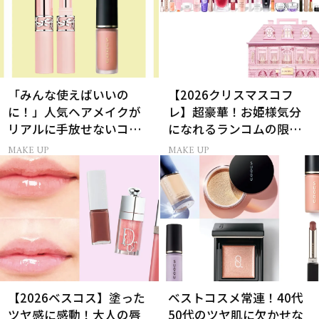
「みんな使えばいいの
【2026クリスマスコフ
に！」人気ヘアメイクが
レ】超豪華！お姫様気分
リアルに手放せないコス
になれるランコムの限定
メ
コスメキット
MAKE UP
MAKE UP
【2026ベスコス】塗った
ベストコスメ常連！40代
ツヤ感に感動！大人の唇
50代のツヤ肌に欠かせな