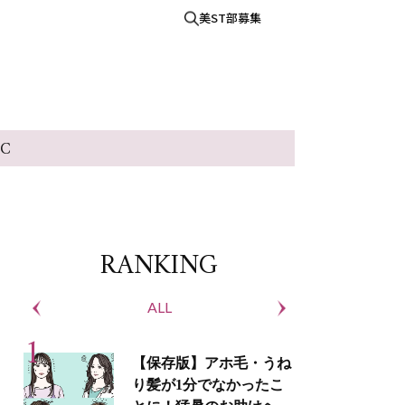
美ST部募集
IC
RANKING
ALL
S
【保存版】アホ毛・うね
り髪が1分でなかったこ