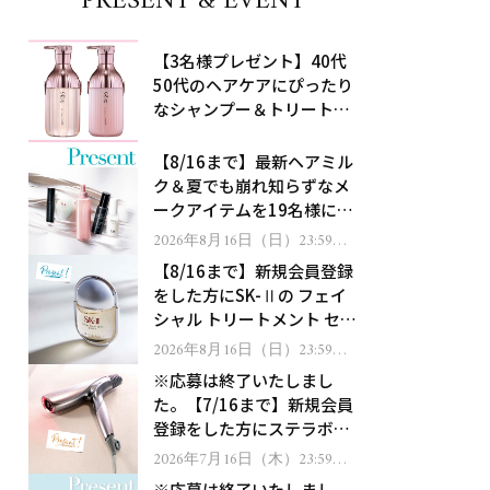
PRESENT & EVENT
【3名様プレゼント】40代
50代のヘアケアにぴったり
なシャンプー＆トリートメ
ントで、うねり悩みに対
処！
【8/16まで】最新ヘアミル
ク＆夏でも崩れ知らずなメ
ークアイテムを19名様にプ
レゼント！
2026年8月16日（日）23:59ま
で
【8/16まで】新規会員登録
をした方にSK-Ⅱの フェイ
シャル トリートメント セラ
ムをプレゼント！
2026年8月16日（日）23:59ま
で
※応募は終了いたしまし
た。【7/16まで】新規会員
登録をした方にステラボー
テのシャインリバース ヘア
2026年7月16日（木）23:59ま
で
ドライヤー ジュエルをプレ
※応募は終了いたしまし