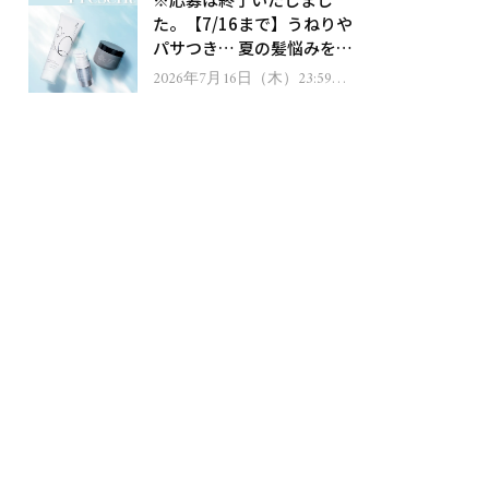
ゼント！
た。【7/16まで】うねりや
パサつき… 夏の髪悩みを解
消するヘアケアアイテムを
2026年7月16日（木）23:59ま
で
13名様にプレゼント！