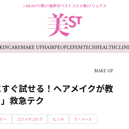
J-BEAUTY
美ST最新号
ベストコスメ
美STリュクス
KINCARE
MAKE UP
HAIR
PEOPLE
FEMTECH
HEALTH
CLIN
MAKE UP
にすぐ試せる！ヘアメイクが教
目」救急テク
ナー
コスメデコルテ
むくみ
ラ・メール