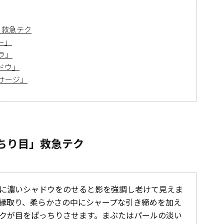
」救急テク
ー」
ラ」
ドウ」
サージ」
っちり目」救急テク
に濃いシャドウをのせると影を強調し老けて見えま
縁取り、柔らかさの中にシャープな引き締めを加え
クが目をぱっちりさせます。まぶたはパールの淡い