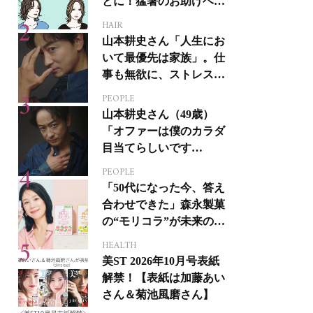
とに！猛暑のお助けヘア
アイテム16選
HAIR
山本耕史さん「人生にお
いて最優先は家族」。仕
事も無欲に、ストレスを
溜めない生き方
PEOPLE
山本耕史さん（49歳）
「オファーは僕のカラダ
目当てらしいです
（笑）」全編英語ミュー
PEOPLE
ジカルへの挑戦
「50代になった今、答え
合わせできた」森永製菓
の“モリコラ”が未来のキ
レイを連れてくる！
HEALTH
美ST 2026年10月号表紙
解禁！【表紙は加藤あい
さん＆菊池風磨さん】