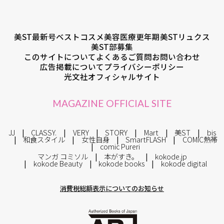
美ST最新号
ベストコスメ
美容医療
更年期
美STリュクス
美ST部募集
このサイトについて
よくあるご質問
お問い合わせ
広告掲載について
プライバシーポリシー
光文社オフィシャルサイト
MAGAZINE OFFICIAL SITE
JJ
CLASSY.
VERY
STORY
Mart
美ST
bis
和食スタイル
女性自身
SmartFLASH
COMIC熱帯
comic Pureri
マンガ コミソル
本がすき。
kokode.jp
kokode Beauty
kokode books
kokode digital
消費税総額表示についてのお知らせ