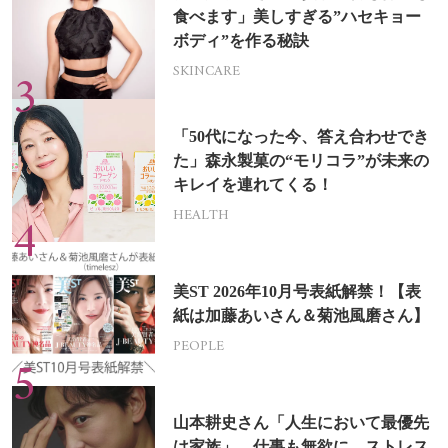
食べます」美しすぎる”ハセキョー
ボディ”を作る秘訣
SKINCARE
「50代になった今、答え合わせでき
た」森永製菓の“モリコラ”が未来の
キレイを連れてくる！
HEALTH
美ST 2026年10月号表紙解禁！【表
紙は加藤あいさん＆菊池風磨さん】
PEOPLE
山本耕史さん「人生において最優先
は家族」。仕事も無欲に、ストレス