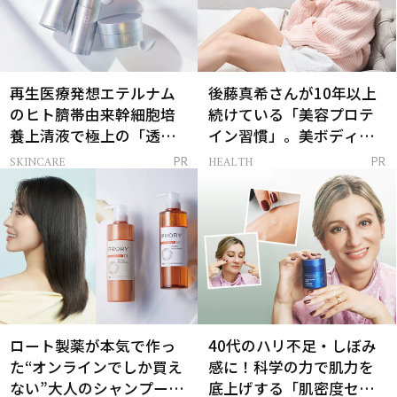
再生医療発想エテルナム
後藤真希さんが10年以上
のヒト臍帯由来幹細胞培
続けている「美容プロテ
養上清液で極上の「透明
イン習慣」。美ボディを
感ハリ肌」へ
支える朝ルーティンと
SKINCARE
HEALTH
PR
PR
は？
ロート製薬が本気で作っ
40代のハリ不足・しぼみ
た“オンラインでしか買え
感に！科学の力で肌力を
ない”大人のシャンプー＆
底上げする「肌密度セラ