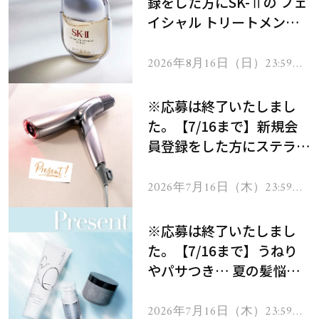
録をした方にSK-Ⅱの フェ
イシャル トリートメント
セラムをプレゼント！
2026年8月16日（日）23:59ま
で
※応募は終了いたしまし
た。【7/16まで】新規会
員登録をした方にステラボ
ーテのシャインリバース
ヘアドライヤー ジュエル
2026年7月16日（木）23:59ま
で
をプレゼント！
※応募は終了いたしまし
た。【7/16まで】うねり
やパサつき… 夏の髪悩み
を解消するヘアケアアイテ
ムを13名様にプレゼン
2026年7月16日（木）23:59ま