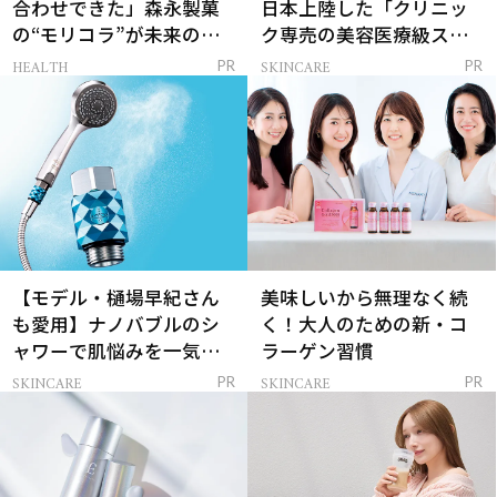
合わせできた」森永製菓
日本上陸した「クリニッ
の“モリコラ”が未来のキ
ク専売の美容医療級スキ
レイを連れてくる！
ンケア」
HEALTH
SKINCARE
PR
PR
【モデル・樋場早紀さん
美味しいから無理なく続
も愛用】ナノバブルのシ
く！大人のための新・コ
ャワーで肌悩みを一気に
ラーゲン習慣
解決
SKINCARE
SKINCARE
PR
PR