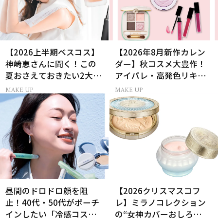
【2026上半期ベスコス】
【2026年8月新作カレン
神崎恵さんに聞く！この
ダー】秋コスメ大豊作！
夏おさえておきたい2大メ
アイパレ・高発色リキッ
イクトレンド
ドリップ・チーク
MAKE UP
MAKE UP
昼間のドロドロ顔を阻
【2026クリスマスコフ
止！40代・50代がポーチ
レ】ミラノコレクション
インしたい「冷感コス
の“女神カバーおしろ