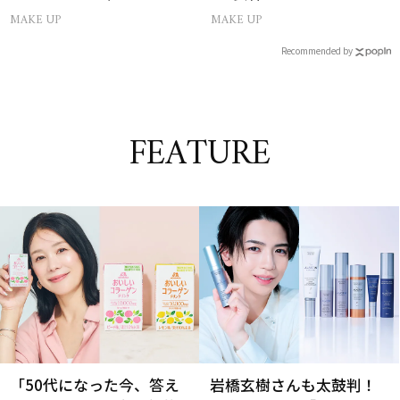
メ」5選
い”で主役に！
MAKE UP
MAKE UP
Recommended by
FEATURE
「50代になった今、答え
岩橋玄樹さんも太鼓判！