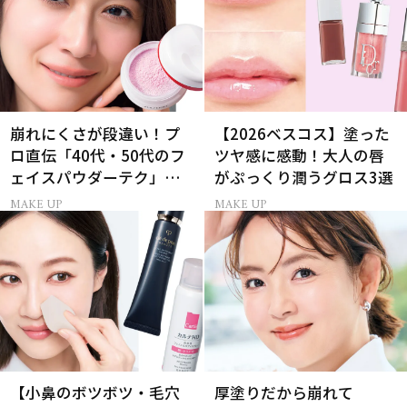
崩れにくさが段違い！プ
【2026ベスコス】塗った
ロ直伝「40代・50代のフ
ツヤ感に感動！大人の唇
ェイスパウダーテク」お
がぷっくり潤うグロス3選
粉の選び方・塗り方Q&A
MAKE UP
MAKE UP
【小鼻のボツボツ・毛穴
厚塗りだから崩れて