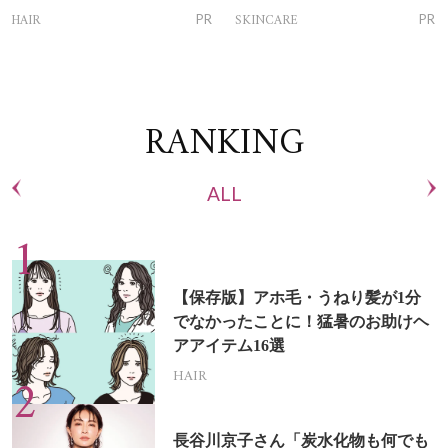
トリートメントって？
ム」
HAIR
SKINCARE
PR
PR
RANKING
ALL
【保存版】アホ毛・うねり髪が1分
でなかったことに！猛暑のお助けヘ
アアイテム16選
HAIR
長谷川京子さん「炭水化物も何でも