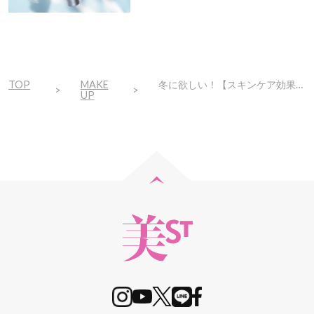
で
ト！
TOP
MAKE
冬に欲しい！【スキンケア効果×ツヤ肌仕上げ】の極上ファンデが登場
UP