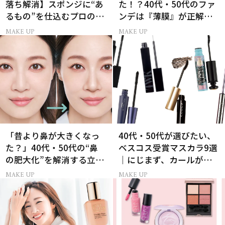
落ち解消】スポンジに“あ
た！？40代・50代のファ
るもの”を仕込むプロの超
ンデは『薄膜』が正解で
簡単メイクテク
した
MAKE UP
MAKE UP
「昔より鼻が大きくなっ
40代・50代が選びたい、
た？」40代・50代の“鼻
ベスコス受賞マスカラ9選
の肥大化”を解消する立体
｜にじまず、カールが続
小鼻メイク
く名品
MAKE UP
MAKE UP