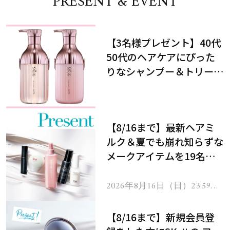
PRESENT & EVENT
【3名様プレゼント】40代
50代のヘアケアにぴった
りなシャンプー＆トリート
メントで、うねり悩みに対
処！
【8/16まで】最新ヘアミ
ルク＆夏でも崩れ知らずな
メークアイテムを19名様
にプレゼント！
2026年8月16日（日）23:59ま
で
【8/16まで】新規会員登